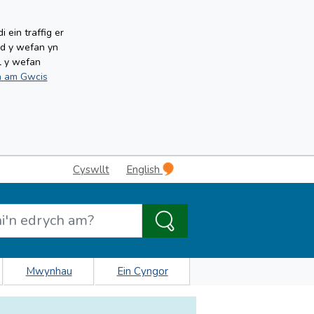
ein traffig er
ud y wefan yn
l y wefan
 am Gwcis
Cyswllt
English
Mwynhau
Ein Cyngor