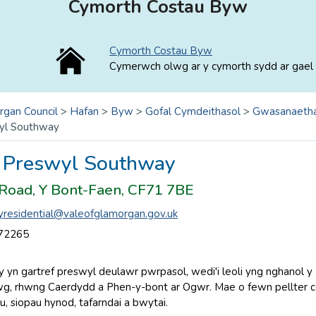
Cymorth Costau Byw
Cymorth Costau Byw
Cymerwch olwg ar y cymorth sydd ar gael 
rgan Council
>
Hafan
>
Byw
>
Gofal Cymdeithasol
>
Gwasanaetha
wyl Southway
f Preswyl Southway
Road, Y Bont-Faen, CF71 7BE
residential@valeofglamorgan.gov.uk
72265
yn gartref preswyl deulawr pwrpasol, wedi'i leoli yng nghanol y 
, rhwng Caerdydd a Phen-y-bont ar Ogwr. Mae o fewn pellter cerd
u, siopau hynod, tafarndai a bwytai.