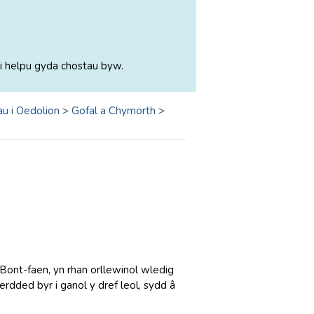
i helpu gyda chostau byw.
u i Oedolion
>
Gofal a Chymorth
>
Bont-faen, yn rhan orllewinol wledig
ded byr i ganol y dref leol, sydd â