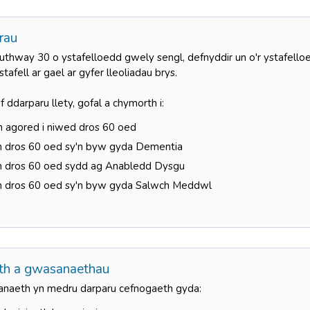
rau
thway 30 o ystafelloedd gwely sengl, defnyddir un o'r ystafelloe
tafell ar gael ar gyfer lleoliadau brys.
ef ddarparu llety, gofal a chymorth i:
n agored i niwed dros 60 oed
n dros 60 oed sy'n byw gyda Dementia
n dros 60 oed sydd ag Anabledd Dysgu
n dros 60 oed sy'n byw gyda Salwch Meddwl
th a gwasanaethau
anaeth yn medru darparu cefnogaeth gyda: