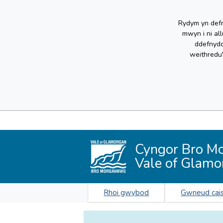
Rydym yn defn
mwyn i ni al
ddefnydd
weithredu
Cyngor Bro M
Vale of Glamo
Rhoi gwybod
Gwneud cai