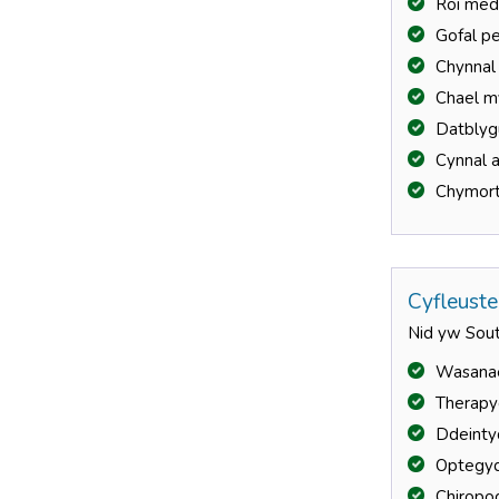
Roi med
Gofal p
Chynnal
Chael m
Datblyg
Cynnal 
Chymorth
Cyfleust
Nid yw Sout
Wasanae
Therapy
Ddeinty
Optegy
Chiropo