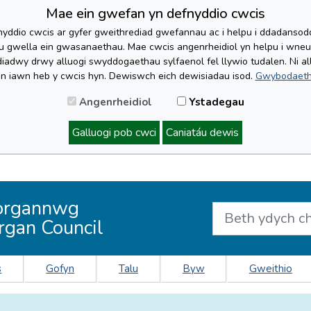
Mae ein gwefan yn defnyddio cwcis
yddio cwcis ar gyfer gweithrediad gwefannau ac i helpu i ddadansoddi 
lu gwella ein gwasanaethau. Mae cwcis angenrheidiol yn helpu i wne
iadwy drwy alluogi swyddogaethau sylfaenol fel llywio tudalen. Ni al
'n iawn heb y cwcis hyn. Dewiswch eich dewisiadau isod.
Gwybodaeth
Angenrheidiol
Ystadegau
Galluogi pob cwci
Caniatáu dewis
organnwg
rgan Council
s
Gofyn
Talu
Byw
Gweithio