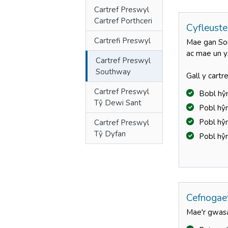
Cartref Preswyl
Cartref Porthceri
Cyfleuste
Cartrefi Preswyl
Mae gan Sou
ac mae un ys
Cartref Preswyl
Southway
Gall y cartr
Cartref Preswyl
Bobl hŷ
Tŷ Dewi Sant
Pobl hŷ
Pobl hŷ
Cartref Preswyl
Tŷ Dyfan
Pobl hŷ
Cefnogae
Mae'r gwas