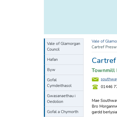
Vale of Glamo
Vale of Glamorgan
Cartref Pres
Council
Cartre
Hafan
Townmill 
Byw
southway
Gofal
Cymdeithasol
01446 7
Gwasanaethau i
Mae Southway 
Oedolion
Bro Morgannwg
Gofal a Chymorth
gardd berlysia