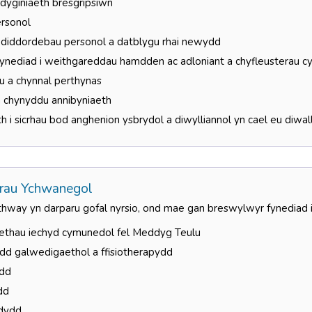
dyginiaeth bresgripsiwn
ersonol
 diddordebau personol a datblygu rhai newydd
ynediad i weithgareddau hamdden ac adloniant a chyfleusterau 
u a chynnal perthynas
a chynyddu annibyniaeth
 i sicrhau bod anghenion ysbrydol a diwylliannol yn cael eu diwall
erau Ychwanegol
hway yn darparu gofal nyrsio, ond mae gan breswylwyr fynediad i
thau iechyd cymunedol fel Meddyg Teulu
dd galwedigaethol a ffisiotherapydd
dd
dd
dydd