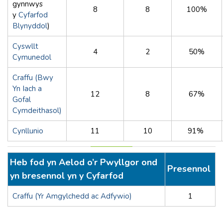
gynnwys
8
8
100%
y
Cyfarfod
Blynyddol
)
Cyswllt
4
2
50%
Cymunedol
Craffu (Bwy
Yn Iach a
12
8
67%
Gofal
Cymdeithasol)
Cynllunio
11
10
91%
Heb fod yn Aelod o’r Pwyllgor ond
Presennol
yn bresennol yn y Cyfarfod
Craffu (Yr Amgylchedd ac Adfywio)
1