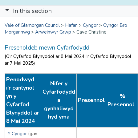
In this section
Vale of Glamorgan Council
>
Hafan
>
Cyngor
>
Cyngor Bro
Morgannwg
>
Arweinwyr Grwp
>
Cave Christine
Presenoldeb mewn Cyfarfodydd
(O'r Cyfarfod Blynyddol ar 8 Mai 2024 i'r Cyfarfod Blynyddol
ar 7 Mai 2025)
Penodwyd
Nifer y
i'r canlynol
Cyfarfodydd
yn y
%
a
Presennol
Cyfarfod
Presennol
gynhaliwyd
Blynyddol ar
hyd yma
8 Mai 2024
Y Cyngor
(gan