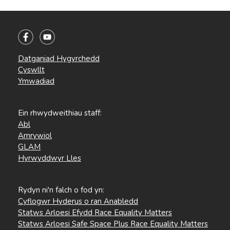
Datganiad Hygyrchedd
Cyswllt
Ymwadiad
Ein rhwydweithiau staff:
Abl
Amrywiol
GLAM
Hyrwyddwyr Lles
Rydyn ni'n falch o fod yn:
Cyflogwr Hyderus o ran Anabledd
Statws Arloesi Efydd Race Equality Matters
Statws Arloesi Safe Space Plus Race Equality Matters