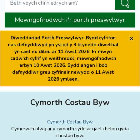
Mewngofnodwch i'r porth preswylwyr
×
Diweddariad Porth Preswylwyr: Bydd cyfrifon
nas defnyddiwyd yn ystod y 3 blynedd diwethaf
yn cael eu dileu ar 11 Awst 2026. Er mwyn
cadw'ch cyfrif yn weithredol, mewngofnodwch
erbyn 10 Awst 2026. Bydd angen i bob
defnyddiwr greu cyfrinair newydd o 11 Awst
2026 ymlaen.
Cymorth Costau Byw
Cymorth Costau Byw
Cymerwch olwg ar y cymorth sydd ar gael i helpu gyda
chostau byw.