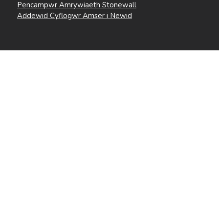
Pencampwr Amrywiaeth Stonewall
Addewid Cyflogwr Amser i Newid