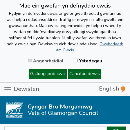
Mae ein gwefan yn defnyddio cwcis
Rydym yn defnyddio cwcis ar gyfer gweithrediad gwefannau
ac i helpu i ddadansoddi ein traffig er mwyn i ni allu gwella ein
gwasanaethau. Mae cwcis angenrheidiol yn helpu i wneud y
wefan yn ddefnyddiadwy drwy alluogi swyddogaethau
sylfaenol fel llywio tudalen. Ni all y wefan weithredu'n iawn
heb y cwcis hyn. Dewiswch eich dewisiadau isod.
Gwybodaeth
am Gwcis
Angenrheidiol
Ystadegau
Galluogi pob cwci
Caniatáu dewis
English
Dewislen
Cyngor Bro Morgannwg
Vale of Glamorgan Council