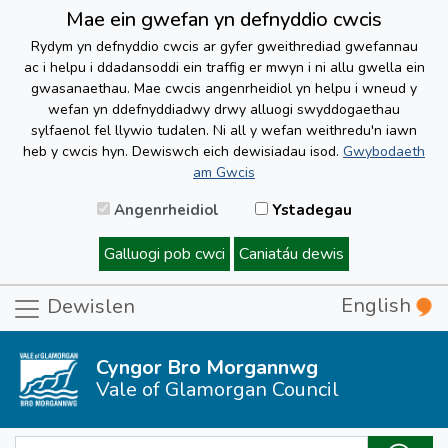
Mae ein gwefan yn defnyddio cwcis
Rydym yn defnyddio cwcis ar gyfer gweithrediad gwefannau
ac i helpu i ddadansoddi ein traffig er mwyn i ni allu gwella ein
gwasanaethau. Mae cwcis angenrheidiol yn helpu i wneud y
wefan yn ddefnyddiadwy drwy alluogi swyddogaethau
sylfaenol fel llywio tudalen. Ni all y wefan weithredu'n iawn
heb y cwcis hyn. Dewiswch eich dewisiadau isod.
Gwybodaeth
am Gwcis
Angenrheidiol
Ystadegau
Galluogi pob cwci
Caniatáu dewis
English
Dewislen
Cyngor Bro Morgannwg
Vale of Glamorgan Council