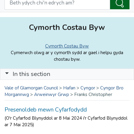
Cymorth Costau Byw
Cymorth Costau Byw
Cymerwch olwg ar y cymorth sydd ar gael i helpu gyda
chostau byw.
In this section
Vale of Glamorgan Council
>
Hafan
>
Cyngor
>
Cyngor Bro
Morgannwg
>
Arweinwyr Grwp
>
Franks Christopher
Presenoldeb mewn Cyfarfodydd
(O'r Cyfarfod Blynyddol ar 8 Mai 2024 i'r Cyfarfod Blynyddol
ar 7 Mai 2025)