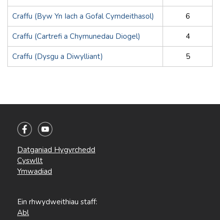
Craffu (Byw Yn Iach a Gofal Cymdeithasol)
6
Craffu (Cartrefi a Chymunedau Diogel)
4
Craffu (Dysgu a Diwylliant)
5
Datganiad Hygyrchedd
Cyswllt
Ymwadiad
Ein rhwydweithiau staff:
Abl