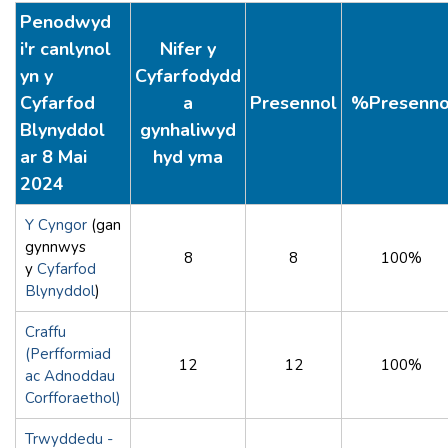
Penodwyd
i'r canlynol
Nifer y
yn y
Cyfarfodydd
Cyfarfod
a
Presennol
%Presenno
Blynyddol
gynhaliwyd
ar 8 Mai
hyd yma
2024
Y Cyngor
(gan
gynnwys
8
8
100%
y
Cyfarfod
Blynyddol
)
Craffu
(Perfformiad
12
12
100%
ac Adnoddau
Corfforaethol)
Trwyddedu -