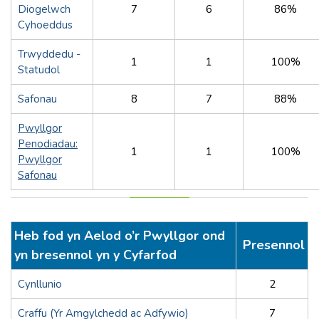
Diogelwch
7
6
86%
Cyhoeddus
Trwyddedu -
1
1
100%
Statudol
Safonau
8
7
88%
Pwyllgor
Penodiadau:
1
1
100%
Pwyllgor
Safonau
Heb fod yn Aelod o’r Pwyllgor ond
Presennol
yn bresennol yn y Cyfarfod
Cynllunio
2
Craffu (Yr Amgylchedd ac Adfywio)
7