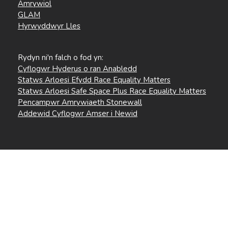
Amrywiol
GLAM
Hyrwyddwyr Lles
Rydyn ni'n falch o fod yn:
Cyflogwr Hyderus o ran Anabledd
Statws Arloesi Efydd Race Equality Matters
Statws Arloesi Safe Space Plus Race Equality Matters
Pencampwr Amrywiaeth Stonewall
Addewid Cyflogwr Amser i Newid