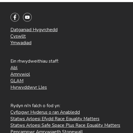
Datganiad Hygyrchedd
Cyswllt
Ymwadiad
Ein rhwydweithiau staff:
Abl
Amrywiol
GLAM
Hyrwyddwyr Lles
Rydyn ni'n falch o fod yn:
Cyflogwr Hyderus o ran Anabledd
Statws Arloesi Efydd Race Equality Matters
Statws Arloesi Safe Space Plus Race Equality Matters
Pencampwr Amrywiaeth Stonewall