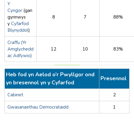
Y
Cyngor
(gan
gynnwys
8
7
88%
y
Cyfarfod
Blynyddol
)
Craffu (Yr
Amglychedd
12
10
83%
ac Adfywio)
Heb fod yn Aelod o’r Pwyllgor ond
Presennol
yn bresennol yn y Cyfarfod
Cabinet
2
Gwasanaethau Democrataidd
1