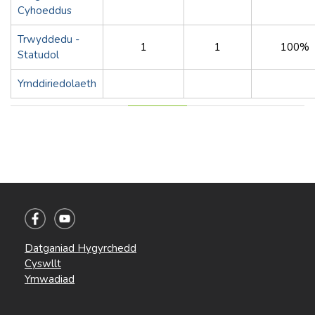
Cyhoeddus
Trwyddedu -
1
1
100%
Statudol
Ymddiriedolaeth
Datganiad Hygyrchedd
Cyswllt
Ymwadiad