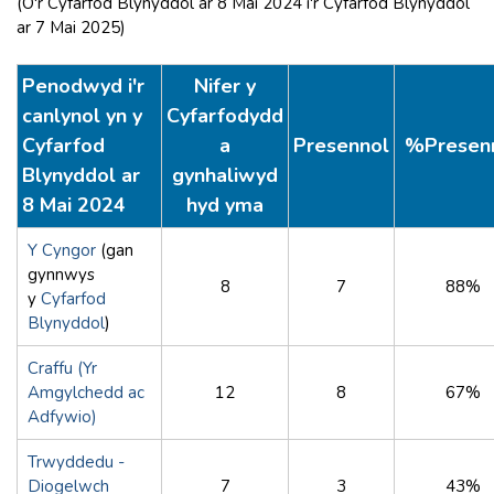
(O'r Cyfarfod Blynyddol ar 8 Mai 2024 i'r Cyfarfod Blynyddol
ar 7 Mai 2025)
Penodwyd i'r
Nifer y
canlynol yn y
Cyfarfodydd
Cyfarfod
a
Presennol
%Presen
Blynyddol ar
gynhaliwyd
8 Mai 2024
hyd yma
Y Cyngor
(gan
gynnwys
8
7
88%
y
Cyfarfod
Blynyddol
)
Craffu (Yr
Amgylchedd ac
12
8
67%
Adfywio)
Trwyddedu -
Diogelwch
7
3
43%