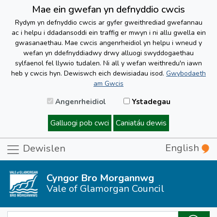
Mae ein gwefan yn defnyddio cwcis
Rydym yn defnyddio cwcis ar gyfer gweithrediad gwefannau
ac i helpu i ddadansoddi ein traffig er mwyn i ni allu gwella ein
gwasanaethau. Mae cwcis angenrheidiol yn helpu i wneud y
wefan yn ddefnyddiadwy drwy alluogi swyddogaethau
sylfaenol fel llywio tudalen. Ni all y wefan weithredu'n iawn
heb y cwcis hyn. Dewiswch eich dewisiadau isod.
Gwybodaeth
am Gwcis
Angenrheidiol
Ystadegau
Galluogi pob cwci
Caniatáu dewis
English
Dewislen
Cyngor Bro Morgannwg
Vale of Glamorgan Council