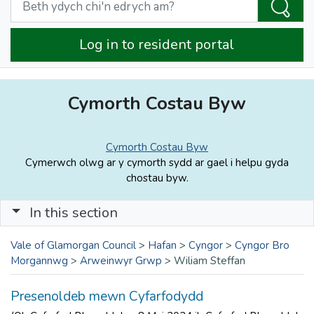
Log in to resident portal
Cymorth Costau Byw
Cymorth Costau Byw
Cymerwch olwg ar y cymorth sydd ar gael i helpu gyda
chostau byw.
In this section
Vale of Glamorgan Council
>
Hafan
>
Cyngor
>
Cyngor Bro
Morgannwg
>
Arweinwyr Grwp
>
Wiliam Steffan
Presenoldeb mewn Cyfarfodydd