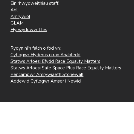
Ein rhwydweithiau staff:
Abl
Amrywiol
GLAM
Hyrwyddwyr Lles
Rydyn ni'n falch o fod yn:
Cyflogwr Hyderus o ran Anabledd
Statws Arloesi Efydd Race Equality Matters
Statws Arloesi Safe Space Plus Race Equality Matters
Pencampwr Amrywiaeth Stonewall
Addewid Cyflogwr Amser i Newid