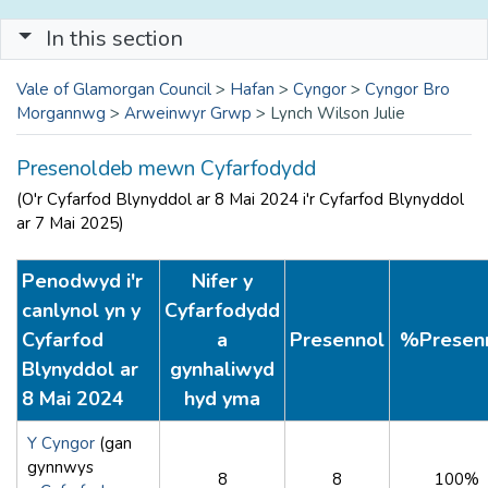
In this section
Vale of Glamorgan Council
>
Hafan
>
Cyngor
>
Cyngor Bro
Morgannwg
>
Arweinwyr Grwp
>
Lynch Wilson Julie
Presenoldeb mewn Cyfarfodydd
(O'r Cyfarfod Blynyddol ar 8 Mai 2024 i'r Cyfarfod Blynyddol
ar 7 Mai 2025)
Penodwyd i'r
Nifer y
canlynol yn y
Cyfarfodydd
Cyfarfod
a
Presennol
%Presen
Blynyddol ar
gynhaliwyd
8 Mai 2024
hyd yma
Y Cyngor
(gan
gynnwys
8
8
100%