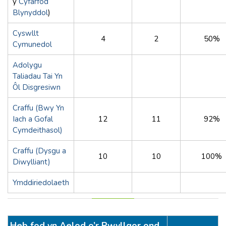
y
Cyfarfod
Blynyddol
)
Cyswllt
4
2
50%
Cymunedol
Adolygu
Taliadau Tai Yn
Ôl Disgresiwn
Craffu (Bwy Yn
Iach a Gofal
12
11
92%
Cymdeithasol)
Craffu (Dysgu a
10
10
100%
Diwylliant)
Ymddiriedolaeth
Heb fod yn Aelod o’r Pwyllgor ond