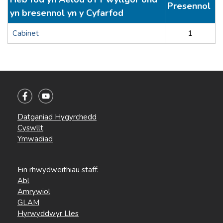
Presennol
yn bresennol yn y Cyfarfod
Cabinet
1
Datganiad Hygyrchedd
Cyswllt
Ymwadiad
Ein rhwydweithiau staff:
Abl
Amrywiol
GLAM
Hyrwyddwyr Lles