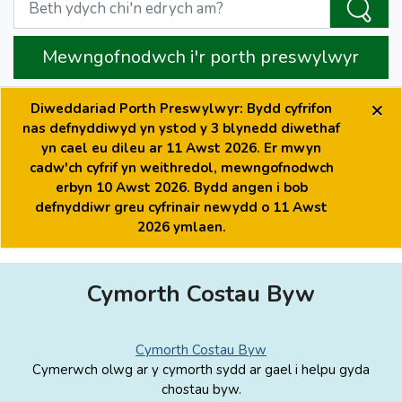
Mewngofnodwch i'r porth preswylwyr
×
Diweddariad Porth Preswylwyr: Bydd cyfrifon
nas defnyddiwyd yn ystod y 3 blynedd diwethaf
yn cael eu dileu ar 11 Awst 2026. Er mwyn
cadw'ch cyfrif yn weithredol, mewngofnodwch
erbyn 10 Awst 2026. Bydd angen i bob
defnyddiwr greu cyfrinair newydd o 11 Awst
2026 ymlaen.
Cymorth Costau Byw
Cymorth Costau Byw
Cymerwch olwg ar y cymorth sydd ar gael i helpu gyda
chostau byw.