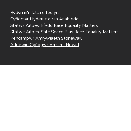
Rydyn ni'n falch o fod yn:
Cyflogwr Hyderus o ran Anabledd
Statws Arloesi Efydd Race Equality Matters
Statws Arloesi Safe Space Plus Race Equality Matters
Pencampwr Amrywiaeth Stonewall
Addewid Cyflogwr Amser i Newid