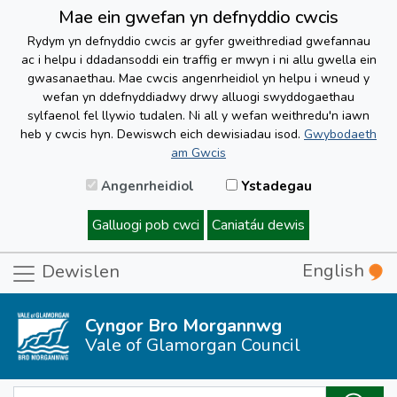
Mae ein gwefan yn defnyddio cwcis
Rydym yn defnyddio cwcis ar gyfer gweithrediad gwefannau
ac i helpu i ddadansoddi ein traffig er mwyn i ni allu gwella ein
gwasanaethau. Mae cwcis angenrheidiol yn helpu i wneud y
wefan yn ddefnyddiadwy drwy alluogi swyddogaethau
sylfaenol fel llywio tudalen. Ni all y wefan weithredu'n iawn
heb y cwcis hyn. Dewiswch eich dewisiadau isod.
Gwybodaeth
am Gwcis
Angenrheidiol
Ystadegau
Galluogi pob cwci
Caniatáu dewis
English
Dewislen
Cyngor Bro Morgannwg
Vale of Glamorgan Council