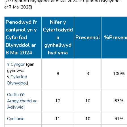
(O'r Cyfarfod Blynyddol ar 8 Mai 2024 i'r Cyfarfod Blynyddol
ar 7 Mai 2025)
Penodwyd i'r
Nifer y
canlynol yn y
Cyfarfodydd
Cyfarfod
a
Presennol
%Presen
Blynyddol ar
gynhaliwyd
8 Mai 2024
hyd yma
Y Cyngor
(gan
gynnwys
8
8
100%
y
Cyfarfod
Blynyddo
l)
Craffu (Yr
Amgylchedd ac
12
10
83%
Adfywio)
Cynllunio
11
10
91%