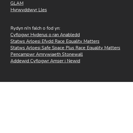
GLAM
Hyrwyddwyr Lles
Rydyn ni'n falch o fod yn:
Cyflogwr Hyderus o ran Anabledd
Statws Arloesi Efydd Race Equality Matters
Statws Arloesi Safe Space Plus Race Equality Matters
Pencampwr Amrywiaeth Stonewall
Addewid Cyflogwr Amser i Newid