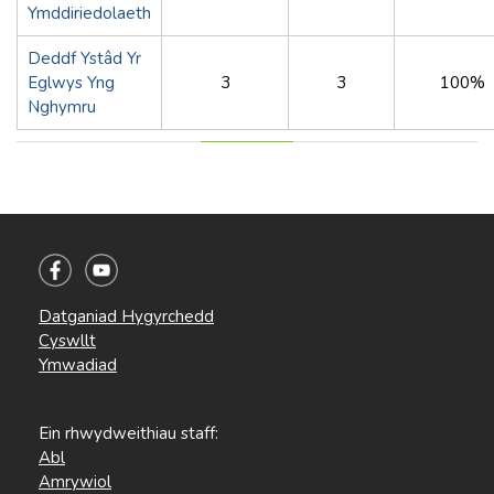
Ymddiriedolaeth
Deddf Ystâd Yr
Eglwys Yng
3
3
100%
Nghymru
Datganiad Hygyrchedd
Cyswllt
Ymwadiad
Ein rhwydweithiau staff:
Abl
Amrywiol