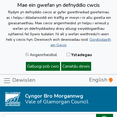
Mae ein gwefan yn defnyddio cwcis
Rydym yn defnyddio cwcis ar gyfer gweithrediad gwefannau
ac i helpu i ddadansoddi ein traffig er mwyn i ni allu gwella ein
gwasanaethau. Mae cwcis angenrheidiol yn helpu i wneud y
wefan yn ddefnyddiadwy drwy alluogi swyddogaethau
sylfaenol fel llywio tudalen. Ni all y wefan weithredu'n iawn
heb y cwcis hyn. Dewiswch eich dewisiadau isod.
Gwybodaeth
am Gwcis
Angenrheidiol
Ystadegau
Galluogi pob cwci
Caniatáu dewis
English
Dewislen
Cyngor Bro Morgannwg
Vale of Glamorgan Council