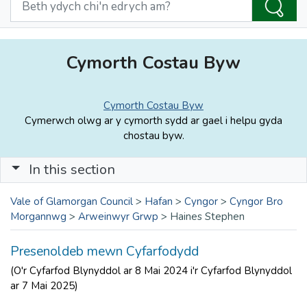
Cymorth Costau Byw
Cymorth Costau Byw
Cymerwch olwg ar y cymorth sydd ar gael i helpu gyda
chostau byw.
In this section
Vale of Glamorgan Council
>
Hafan
>
Cyngor
>
Cyngor Bro
Morgannwg
>
Arweinwyr Grwp
>
Haines Stephen
Presenoldeb mewn Cyfarfodydd
(O'r Cyfarfod Blynyddol ar 8 Mai 2024 i'r Cyfarfod Blynyddol
ar 7 Mai 2025)