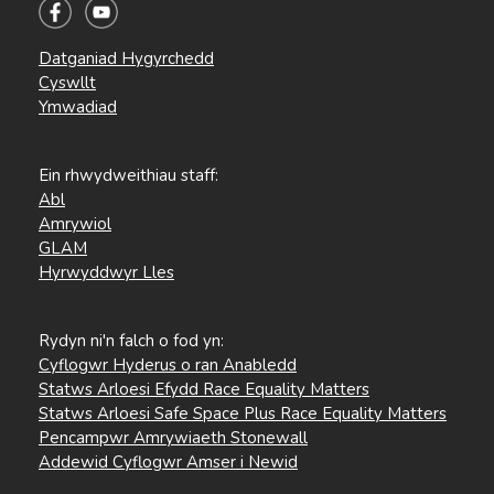
Datganiad Hygyrchedd
Cyswllt
Ymwadiad
Ein rhwydweithiau staff:
Abl
Amrywiol
GLAM
Hyrwyddwyr Lles
Rydyn ni'n falch o fod yn:
Cyflogwr Hyderus o ran Anabledd
Statws Arloesi Efydd Race Equality Matters
Statws Arloesi Safe Space Plus Race Equality Matters
Pencampwr Amrywiaeth Stonewall
Addewid Cyflogwr Amser i Newid