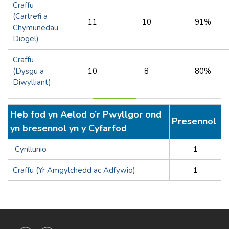
Craffu
(Cartrefi a
11
10
91%
Chymunedau
Diogel)
Craffu
(Dysgu a
10
8
80%
Diwylliant)
Heb fod yn Aelod o’r Pwyllgor ond
Presennol
yn bresennol yn y Cyfarfod
Cynllunio
1
Craffu (Yr Amgylchedd ac Adfywio)
1