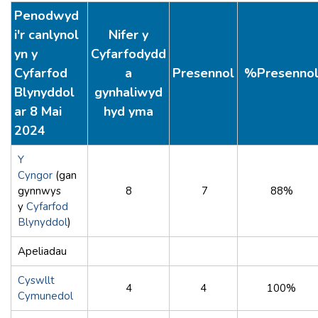
Penodwyd
i'r canlynol
Nifer y
yn y
Cyfarfodydd
Cyfarfod
a
Presennol
%Presenno
Blynyddol
gynhaliwyd
ar 8 Mai
hyd yma
2024
Y
Cyngor
(gan
gynnwys
8
7
88%
y
Cyfarfod
Blynyddol
)
Apeliadau
Cyswllt
4
4
100%
Cymunedol