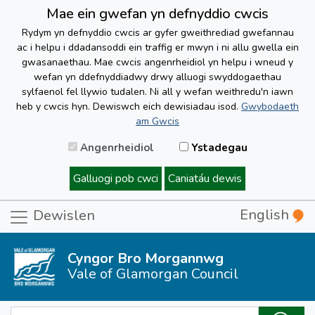
Mae ein gwefan yn defnyddio cwcis
Rydym yn defnyddio cwcis ar gyfer gweithrediad gwefannau
ac i helpu i ddadansoddi ein traffig er mwyn i ni allu gwella ein
gwasanaethau. Mae cwcis angenrheidiol yn helpu i wneud y
wefan yn ddefnyddiadwy drwy alluogi swyddogaethau
sylfaenol fel llywio tudalen. Ni all y wefan weithredu'n iawn
heb y cwcis hyn. Dewiswch eich dewisiadau isod.
Gwybodaeth
am Gwcis
Angenrheidiol
Ystadegau
Galluogi pob cwci
Caniatáu dewis
English
Dewislen
Cyngor Bro Morgannwg
Vale of Glamorgan Council