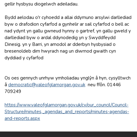
gellir hysbysu diogelwch adeiladau.
Bydd aelodau o'r cyhoedd a allai ddymuno arsylwi darllediad
byw o drafodion cyfarfod a gynhelir ar sail cyfarfod o bell ac
nad ydynt yn gallu gwneud hynny o gartref, yn gallu gweld y
darllediad byw o ardal ddynodedig yn y Swyddfeydd
Dinesig. yn y Barri, yn amodol ar dderbyn hysbysiad o
bresenoldeb dim hwyrach nag un diwrnod gwaith cyn
dyddiad y cyfarfod
Os oes gennych unrhyw ymholiadau ynglŷn â hyn, cysylltwch
â
democratic@valeofglamorgan.gov.uk
neu ffôn. 01446
709249
https://www.valeofglamorgan.gov.uk/cy/our_council/Council-
Structure/minutes,_agendas_and_reports/minutes-agendas-
and-reports.aspx