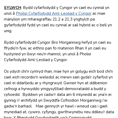
SYLWCH
: Bydd cyfarfodydd y Cyngor yn cael eu cynnal yn
unol â
Pholisi Cyfarfodydd Aml-Leoliad y Cyngor
ac mae
manylion ym mharagraffau 21.2 a 21.3 ynghylch pa
gyfarfodydd fydd yn cael eu cynnal ar sail hybrid ac o bell yn
unig.
Bydd cyfarfodydd Cyngor Bro Morgannwg hefyd yn cael eu
ffrydio'n fyw, ac eithrio pan fo materion Rhan II yn cael eu
hystyried yn llwyr neu'n rhannol, yn unol â Pholisi
Cyfarfodydd Aml-Leoliad y Cyngor.
Os ydych chi'n cymryd rhan, mae hyn yn golygu eich bod chi'n
cael eich recordio'n weledol ac mewn sain gyda'r cyfarfod yn
cael ei ddarlledu ar y rhyngrwyd. Gwneir hyn at ddibenion
cefnogi a hyrwyddo ymgysylltiad democrataidd a budd y
cyhoedd. Byddwn yn cadw'r data am 6 mlynedd ac yna’n ei
gynnig i’r archifydd yn Swyddfa Cofnodion Morgannwg i’w
gadw’n barhaol. Mae gennych yr hawl i wneud cais i gael
mynediad at, cywiro, cyfyngu, gwrthwynebu neu ddileu’r data
hwn. Y Rheolydd Gwybodaeth yw'r Comisiynydd