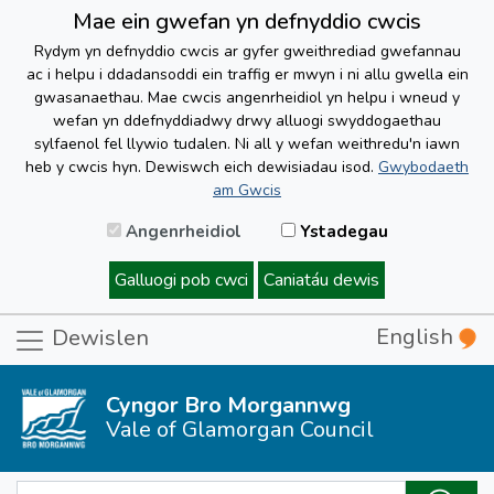
Mae ein gwefan yn defnyddio cwcis
Rydym yn defnyddio cwcis ar gyfer gweithrediad gwefannau
ac i helpu i ddadansoddi ein traffig er mwyn i ni allu gwella ein
gwasanaethau. Mae cwcis angenrheidiol yn helpu i wneud y
wefan yn ddefnyddiadwy drwy alluogi swyddogaethau
sylfaenol fel llywio tudalen. Ni all y wefan weithredu'n iawn
heb y cwcis hyn. Dewiswch eich dewisiadau isod.
Gwybodaeth
am Gwcis
Angenrheidiol
Ystadegau
Galluogi pob cwci
Caniatáu dewis
English
Dewislen
Cyngor Bro Morgannwg
Vale of Glamorgan Council