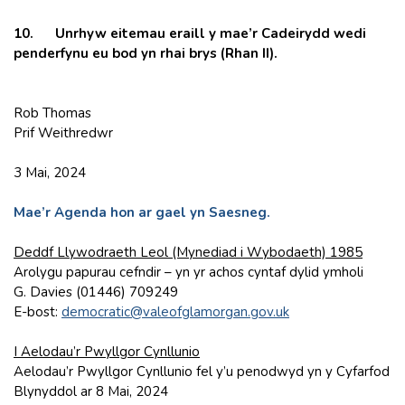
10. Unrhyw eitemau eraill y mae’r Cadeirydd wedi
penderfynu eu bod yn rhai brys (Rhan II).
Rob Thomas
Prif Weithredwr
3 Mai, 2024
Mae’r Agenda hon ar gael yn Saesneg.
Deddf Llywodraeth Leol (Mynediad i Wybodaeth) 1985
Arolygu papurau cefndir – yn yr achos cyntaf dylid ymholi
G. Davies (01446) 709249
E-bost:
democratic@valeofglamorgan.gov.uk
I Aelodau’r Pwyllgor Cynllunio
Aelodau’r Pwyllgor Cynllunio fel y’u penodwyd yn y Cyfarfod
Blynyddol ar 8 Mai, 2024