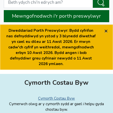
Mewngofnodwch i'r porth preswylwyr
×
Diweddariad Porth Preswylwyr: Bydd cyfrifon
nas defnyddiwyd yn ystod y 3 blynedd diwethaf
yn cael eu dileu ar 11 Awst 2026. Er mwyn
cadw'ch cyfrif yn weithredol, mewngofnodwch
erbyn 10 Awst 2026. Bydd angen i bob
defnyddiwr greu cyfrinair newydd o 11 Awst
2026 ymlaen.
Cymorth Costau Byw
Cymorth Costau Byw
Cymerwch olwg ar y cymorth sydd ar gael i helpu gyda
chostau byw.