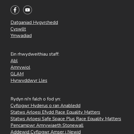
Datganiad Hygyrchedd
Cyswllt
Ymwadiad
Ein rhwydweithiau staff:
Abl
Amrywiol
GLAM
Hyrwyddwyr Lles
Rydyn ni'n falch o fod yn:
Cyflogwr Hyderus o ran Anabledd
Statws Arloesi Efydd Race Equality Matters
Statws Arloesi Safe Space Plus Race Equality Matters
Pencampwr Amrywiaeth Stonewall
Addewid Cyflogwr Amser i Newid