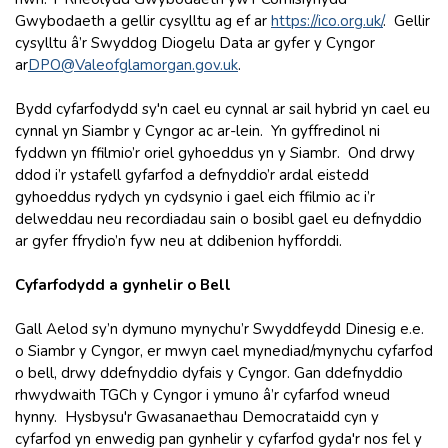
Gwybodaeth a gellir cysylltu ag ef ar
https://ico.org.uk
/
.
Gellir
cysylltu â’r Swyddog Diogelu Data ar gyfer y Cyngor
ar
DPO@Valeofglamorgan.gov.uk
.
Bydd cyfarfodydd sy'n cael eu cynnal ar sail hybrid yn cael eu
cynnal yn Siambr y Cyngor ac ar-lein. Yn gyffredinol ni
fyddwn yn ffilmio’r oriel gyhoeddus yn y Siambr. Ond drwy
ddod i’r ystafell gyfarfod a defnyddio’r ardal eistedd
gyhoeddus rydych yn cydsynio i gael eich ffilmio ac i’r
delweddau neu recordiadau sain o bosibl gael eu defnyddio
ar gyfer ffrydio’n fyw neu at ddibenion hyfforddi.
Cyfarfodydd a gynhelir o Bell
Gall Aelod sy’n dymuno mynychu’r Swyddfeydd Dinesig e.e.
o Siambr y Cyngor, er mwyn cael mynediad/mynychu cyfarfod
o bell, drwy ddefnyddio dyfais y Cyngor. Gan ddefnyddio
rhwydwaith TGCh y Cyngor i ymuno â’r cyfarfod wneud
hynny. Hysbysu'r Gwasanaethau Democrataidd cyn y
cyfarfod yn enwedig pan gynhelir y cyfarfod gyda'r nos fel y