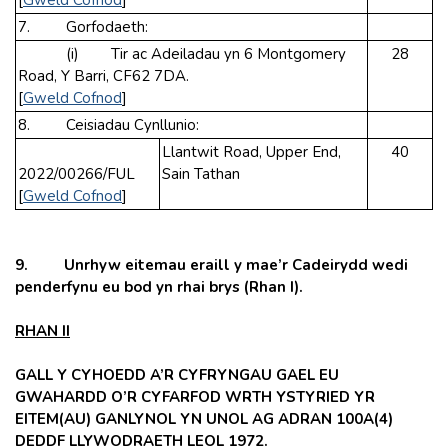
7. Gorfodaeth:
(i) Tir ac Adeiladau yn 6 Montgomery
28
Road, Y Barri, CF62 7DA.
[
Gweld Cofnod
]
8. Ceisiadau Cynllunio:
Llantwit Road, Upper End,
40
2022/00266/FUL
Sain Tathan
[
Gweld Cofnod
]
9. Unrhyw eitemau eraill y mae’r Cadeirydd wedi
penderfynu eu bod yn rhai brys (Rhan I).
RHAN II
GALL Y CYHOEDD A’R CYFRYNGAU GAEL EU
GWAHARDD O’R CYFARFOD WRTH YSTYRIED YR
EITEM(AU) GANLYNOL YN UNOL AG ADRAN 100A(4)
DEDDF LLYWODRAETH LEOL 1972.