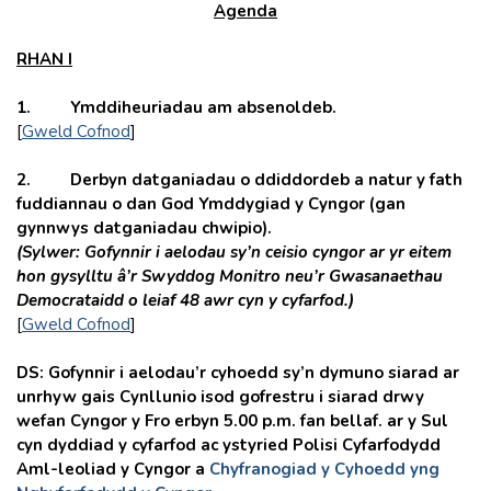
Agenda
RHAN I
1. Ymddiheuriadau am absenoldeb.
[
Gweld Cofnod
]
2. Derbyn datganiadau o ddiddordeb a natur y fath
fuddiannau o dan God Ymddygiad y Cyngor (gan
gynnwys datganiadau chwipio).
(Sylwer: Gofynnir i aelodau sy’n ceisio cyngor ar yr eitem
hon gysylltu â’r Swyddog Monitro neu’r Gwasanaethau
Democrataidd o leiaf 48 awr cyn y cyfarfod.)
[
Gweld Cofnod
]
DS: Gofynnir i aelodau’r cyhoedd sy’n dymuno siarad ar
unrhyw gais Cynllunio isod gofrestru i siarad drwy
wefan Cyngor y Fro erbyn 5.00 p.m. fan bellaf. ar y Sul
cyn dyddiad y cyfarfod ac ystyried Polisi Cyfarfodydd
Aml-leoliad y Cyngor a
Chyfranogiad y Cyhoedd yng