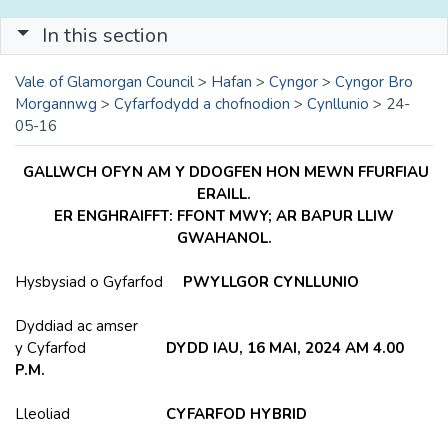
In this section
Vale of Glamorgan Council
>
Hafan
>
Cyngor
>
Cyngor Bro
Morgannwg
>
Cyfarfodydd a chofnodion
>
Cynllunio
>
24-
05-16
GALLWCH OFYN AM Y DDOGFEN HON MEWN FFURFIAU
ERAILL.
ER ENGHRAIFFT: FFONT MWY; AR BAPUR LLIW
GWAHANOL.
Hysbysiad o Gyfarfod
PWYLLGOR CYNLLUNIO
Dyddiad ac amser
y Cyfarfod
DYDD IAU, 16 MAI, 2024 AM 4.00
P.M.
Lleoliad
CYFARFOD HYBRID