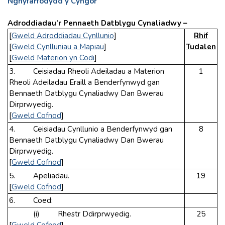
Nghyfarfodydd y Cyngor
Adroddiadau’r Pennaeth Datblygu Cynaliadwy –
[
Gweld Adroddiadau Cynllunio
]
Rhif
[
Gweld Cynlluniau a Mapiau
]
Tudalen
[
Gweld Materion yn Codi
]
3. Ceisiadau Rheoli Adeiladau a Materion
1
Rheoli Adeiladau Eraill a Benderfynwyd gan
Bennaeth Datblygu Cynaliadwy Dan Bwerau
Dirprwyedig.
[
Gweld Cofnod
]
4. Ceisiadau Cynllunio a Benderfynwyd gan
8
Bennaeth Datblygu Cynaliadwy Dan Bwerau
Dirprwyedig.
[
Gweld Cofnod
]
5. Apeliadau.
19
[
Gweld Cofnod
]
6. Coed:
(i) Rhestr Ddirprwyedig.
25
[
Gweld Cofnod
]