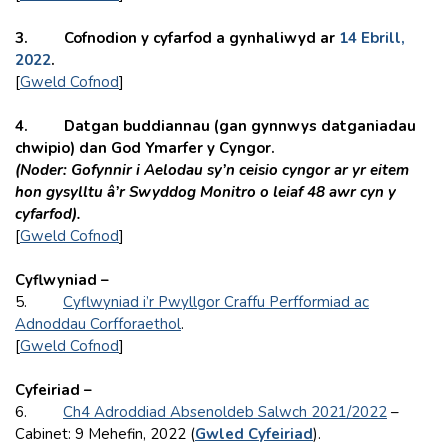
3. Cofnodion y cyfarfod a gynhaliwyd ar
14 Ebrill,
2022
.
[
Gweld Cofnod
]
4. Datgan buddiannau (gan gynnwys datganiadau
chwipio) dan God Ymarfer y Cyngor.
(Noder: Gofynnir i Aelodau sy’n ceisio cyngor ar yr eitem
hon gysylltu â’r Swyddog Monitro o leiaf 48 awr cyn y
cyfarfod).
[
Gweld Cofnod
]
Cyflwyniad –
5.
Cyflwyniad i’r Pwyllgor Craffu Perfformiad ac
Adnoddau Corfforaethol
.
[
Gweld Cofnod
]
Cyfeiriad –
6.
Ch4 Adroddiad Absenoldeb Salwch 2021/2022
–
Cabinet: 9 Mehefin, 2022 (
Gwled Cyfeiriad
).