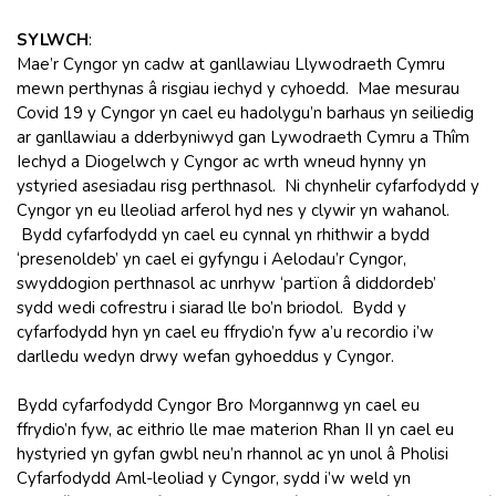
SYLWCH
:
Mae’r Cyngor yn cadw at ganllawiau Llywodraeth Cymru
mewn perthynas â risgiau iechyd y cyhoedd. Mae mesurau
Covid 19 y Cyngor yn cael eu hadolygu’n barhaus yn seiliedig
ar ganllawiau a dderbyniwyd gan Lywodraeth Cymru a Thîm
Iechyd a Diogelwch y Cyngor ac wrth wneud hynny yn
ystyried asesiadau risg perthnasol. Ni chynhelir cyfarfodydd y
Cyngor yn eu lleoliad arferol hyd nes y clywir yn wahanol.
Bydd cyfarfodydd yn cael eu cynnal yn rhithwir a bydd
‘presenoldeb’ yn cael ei gyfyngu i Aelodau’r Cyngor,
swyddogion perthnasol ac unrhyw ‘partïon â diddordeb’
sydd wedi cofrestru i siarad lle bo’n briodol. Bydd y
cyfarfodydd hyn yn cael eu ffrydio’n fyw a’u recordio i’w
darlledu wedyn drwy wefan gyhoeddus y Cyngor.
Bydd cyfarfodydd Cyngor Bro Morgannwg yn cael eu
ffrydio’n fyw, ac eithrio lle mae materion Rhan II yn cael eu
hystyried yn gyfan gwbl neu’n rhannol ac yn unol â Pholisi
Cyfarfodydd Aml-leoliad y Cyngor, sydd i’w weld yn