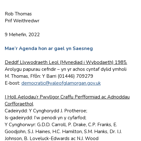
Rob Thomas
Prif Weithredwr
9 Mehefin, 2022
Mae’r Agenda hon ar gael yn Saesneg
Deddf Llywodraeth Leol (Mynediad i Wybodaeth) 1985.
Arolygu papurau cefndir – yn yr achos cyntaf dylid ymholi
M. Thomas, Ffôn: Y Barri (01446) 709279
E-bost:
democratic@valeofglamorgan.gov.uk
I Holl Aelodau’r Pwyllgor Craffu Perfformiad ac Adnoddau
Corfforaethol
Cadeirydd: Y Cynghorydd J. Protheroe;
Is-gadeirydd: I’w penodi yn y cyfarfod;
Y Cynghorwyr: G.D.D. Carroll, P. Drake, C.P. Franks, E.
Goodjohn, S.J. Haines, H.C. Hamilton, S.M. Hanks, Dr. I.J.
Johnson, B. Loveluck-Edwards ac N.J. Wood