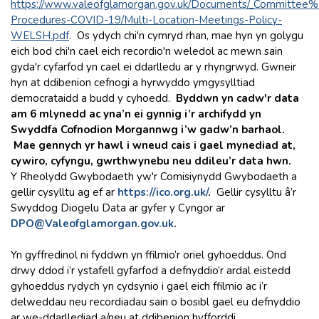
https://www.valeofglamorgan.gov.uk/Documents/_Committee
Procedures-COVID-19/Multi-Location-Meetings-Policy-
WELSH.pdf
. Os ydych chi'n cymryd rhan, mae hyn yn golygu
eich bod chi'n cael eich recordio'n weledol ac mewn sain
gyda'r cyfarfod yn cael ei ddarlledu ar y rhyngrwyd. Gwneir
hyn at ddibenion cefnogi a hyrwyddo ymgysylltiad
democrataidd a budd y cyhoedd.
Byddwn yn cadw'r data
am 6 mlynedd ac yna’n ei gynnig i’r archifydd yn
Swyddfa Cofnodion Morgannwg i’w gadw’n barhaol.
Mae gennych yr hawl i wneud cais i gael mynediad at,
cywiro, cyfyngu, gwrthwynebu neu ddileu’r data hwn.
Y Rheolydd Gwybodaeth yw'r Comisiynydd Gwybodaeth a
gellir cysylltu ag ef ar
https://ico.org.uk
/
.
Gellir cysylltu â’r
Swyddog Diogelu Data ar gyfer y Cyngor ar
DPO@Valeofglamorgan.gov.uk
.
Yn gyffredinol ni fyddwn yn ffilmio’r oriel gyhoeddus. Ond
drwy ddod i’r ystafell gyfarfod a defnyddio’r ardal eistedd
gyhoeddus rydych yn cydsynio i gael eich ffilmio ac i’r
delweddau neu recordiadau sain o bosibl gael eu defnyddio
ar we-ddarllediad a/neu at ddibenion hyfforddi.