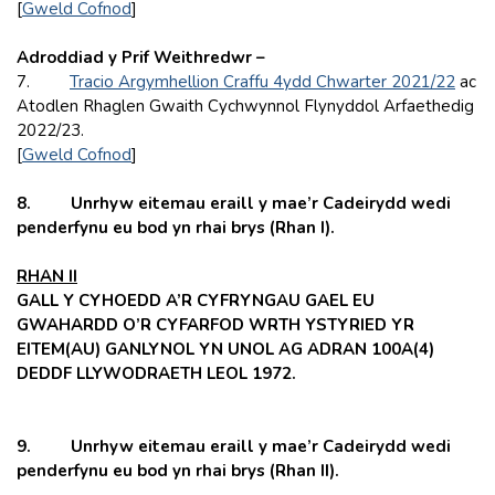
[
Gweld Cofnod
]
Adroddiad y Prif Weithredwr –
7.
Tracio Argymhellion Craffu 4ydd Chwarter 2021/22
ac
Atodlen Rhaglen Gwaith Cychwynnol Flynyddol Arfaethedig
2022/23.
[
Gweld Cofnod
]
8. Unrhyw eitemau eraill y mae’r Cadeirydd wedi
penderfynu eu bod yn rhai brys (Rhan I).
RHAN II
GALL Y CYHOEDD A’R CYFRYNGAU GAEL EU
GWAHARDD O’R CYFARFOD WRTH YSTYRIED YR
EITEM(AU) GANLYNOL YN UNOL AG ADRAN 100A(4)
DEDDF LLYWODRAETH LEOL 1972.
9. Unrhyw eitemau eraill y mae’r Cadeirydd wedi
penderfynu eu bod yn rhai brys (Rhan II).