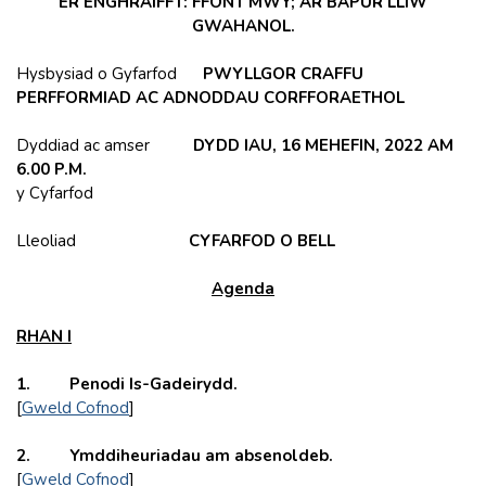
ER ENGHRAIFFT: FFONT MWY; AR BAPUR LLIW
GWAHANOL.
Hysbysiad o Gyfarfod
PWYLLGOR CRAFFU
PERFFORMIAD AC ADNODDAU CORFFORAETHOL
Dyddiad ac amser
DYDD IAU, 16 MEHEFIN, 2022 AM
6.00 P.M.
y Cyfarfod
Lleoliad
CYFARFOD O BELL
Agenda
RHAN I
1. Penodi Is-Gadeirydd.
[
Gweld Cofnod
]
2. Ymddiheuriadau am absenoldeb.
[
Gweld Cofnod
]