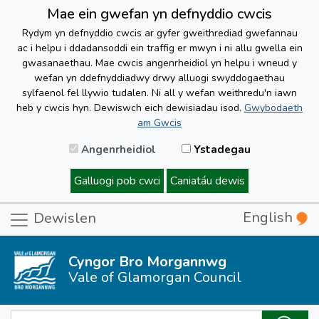
Mae ein gwefan yn defnyddio cwcis
Rydym yn defnyddio cwcis ar gyfer gweithrediad gwefannau
ac i helpu i ddadansoddi ein traffig er mwyn i ni allu gwella ein
gwasanaethau. Mae cwcis angenrheidiol yn helpu i wneud y
wefan yn ddefnyddiadwy drwy alluogi swyddogaethau
sylfaenol fel llywio tudalen. Ni all y wefan weithredu'n iawn
heb y cwcis hyn. Dewiswch eich dewisiadau isod.
Gwybodaeth
am Gwcis
Angenrheidiol
Ystadegau
Galluogi pob cwci
Caniatáu dewis
English
Dewislen
Cyngor Bro Morgannwg
Vale of Glamorgan Council