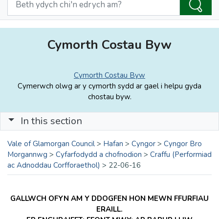
Cymorth Costau Byw
Cymorth Costau Byw
Cymerwch olwg ar y cymorth sydd ar gael i helpu gyda
chostau byw.
In this section
Vale of Glamorgan Council
>
Hafan
>
Cyngor
>
Cyngor Bro
Morgannwg
>
Cyfarfodydd a chofnodion
>
Craffu (Performiad
ac Adnoddau Corfforaethol)
>
22-06-16
GALLWCH OFYN AM Y DDOGFEN HON MEWN FFURFIAU
ERAILL.