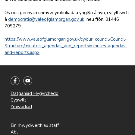
Os oes gennych unrhyw ymholiadau ynglŷn â hyn, cysylltwch
â
democratic@valeofglamorgan.gov.uk
neu ffôn. 01446
709279.
https://www.valeofglamorgan.gov.uk/cy/our_council/Council-
Structure/minutes,_agendas_and_reports/minutes-agendas-
and-reports.aspx
Datganiad Hygyrchedd
Cyswllt
Ymwadiad
Ein rhwydweithiau staff:
Abl