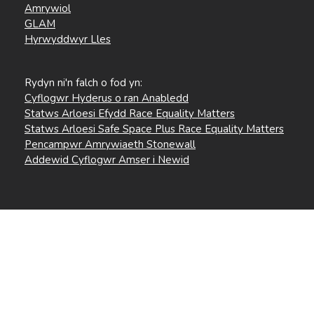
Amrywiol
GLAM
Hyrwyddwyr Lles
Rydyn ni'n falch o fod yn:
Cyflogwr Hyderus o ran Anabledd
Statws Arloesi Efydd Race Equality Matters
Statws Arloesi Safe Space Plus Race Equality Matters
Pencampwr Amrywiaeth Stonewall
Addewid Cyflogwr Amser i Newid