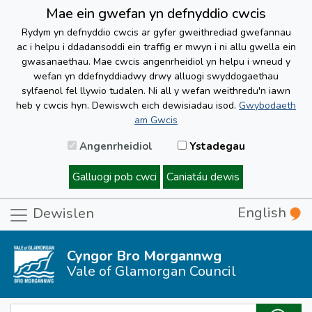
Mae ein gwefan yn defnyddio cwcis
Rydym yn defnyddio cwcis ar gyfer gweithrediad gwefannau
ac i helpu i ddadansoddi ein traffig er mwyn i ni allu gwella ein
gwasanaethau. Mae cwcis angenrheidiol yn helpu i wneud y
wefan yn ddefnyddiadwy drwy alluogi swyddogaethau
sylfaenol fel llywio tudalen. Ni all y wefan weithredu'n iawn
heb y cwcis hyn. Dewiswch eich dewisiadau isod.
Gwybodaeth
am Gwcis
Angenrheidiol
Ystadegau
Galluogi pob cwci
Caniatáu dewis
English
Dewislen
Cyngor Bro Morgannwg
Vale of Glamorgan Council