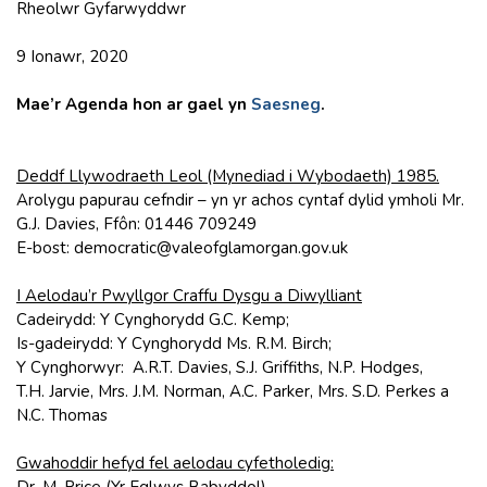
Rheolwr Gyfarwyddwr
9 Ionawr, 2020
Mae’r Agenda hon ar gael yn
Saesneg
.
Deddf Llywodraeth Leol (Mynediad i Wybodaeth) 1985.
Arolygu papurau cefndir – yn yr achos cyntaf dylid ymholi Mr.
G.J. Davies, Ffôn: 01446 709249
E-bost: democratic@valeofglamorgan.gov.uk
I Aelodau’r Pwyllgor Craffu Dysgu a Diwylliant
Cadeirydd: Y Cynghorydd G.C. Kemp;
Is-gadeirydd: Y Cynghorydd Ms. R.M. Birch;
Y Cynghorwyr: A.R.T. Davies, S.J. Griffiths, N.P. Hodges,
T.H. Jarvie, Mrs. J.M. Norman, A.C. Parker, Mrs. S.D. Perkes a
N.C. Thomas
Gwahoddir hefyd fel aelodau cyfetholedig:
Dr. M. Price (Yr Eglwys Babyddol).