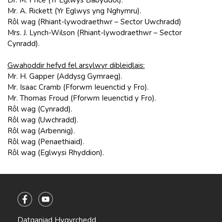
Mr. A. Rickett (Yr Eglwys yng Nghymru).
Rôl wag (Rhiant-lywodraethwr – Sector Uwchradd)
Mrs. J. Lynch-Wilson (Rhiant-lywodraethwr – Sector
Cynradd).
Gwahoddir hefyd fel arsylwyr dibleidlais:
Mr. H. Gapper (Addysg Gymraeg).
Mr. Isaac Cramb (Fforwm Ieuenctid y Fro).
Mr. Thomas Froud (Fforwm Ieuenctid y Fro).
Rôl wag (Cynradd).
Rôl wag (Uwchradd).
Rôl wag (Arbennig).
Rôl wag (Penaethiaid).
Rôl wag (Eglwysi Rhyddion).
Datganiad Hygyrchedd