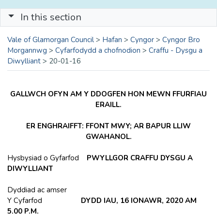
In this section
Vale of Glamorgan Council
>
Hafan
>
Cyngor
>
Cyngor Bro
Morgannwg
>
Cyfarfodydd a chofnodion
>
Craffu - Dysgu a
Diwylliant
>
20-01-16
GALLWCH OFYN AM Y DDOGFEN HON MEWN FFURFIAU
ERAILL.
ER ENGHRAIFFT: FFONT MWY; AR BAPUR LLIW
GWAHANOL.
Hysbysiad o Gyfarfod
PWYLLGOR CRAFFU DYSGU A
DIWYLLIANT
Dyddiad ac amser
Y Cyfarfod
DYDD IAU, 16 IONAWR, 2020 AM
5.00 P.M.