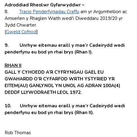
Adroddiad Rheolwr Gyfarwyddwr –
8.
Tracio Penderfyniadau Craffu
am yr Argymhellion ac
Amserlen y Rhaglen Waith wedi'i Diweddaru 2019/20 yr
3ydd Chwarter.
[
Gweld Cofnod
]
9. Unrhyw eitemau eraill y mae’r Cadeirydd wedi
penderfynu eu bod yn rhai brys (Rhan I).
RHAN II
GALL Y CYHOEDD A’R CYFRYNGAU GAEL EU
GWAHARDD O’R CYFARFOD WRTH YSTYRIED YR
EITEM(AU) GANLYNOL YN UNOL AG ADRAN 100A(4)
DEDDF LLYWODRAETH LEOL 1972.
10. Unrhyw eitemau eraill y mae’r Cadeirydd wedi
penderfynu eu bod yn rhai brys (Rhan II).
Rob Thomas