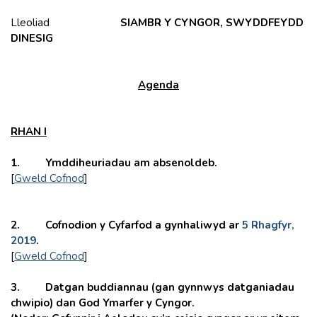
Lleoliad
SIAMBR Y CYNGOR, SWYDDFEYDD
DINESIG
Agenda
RHAN I
1. Ymddiheuriadau am absenoldeb.
[
Gweld Cofnod
]
2.
Cofnodion y Cyfarfod a gynhaliwyd ar
5 Rhagfyr,
2019
.
[
Gweld Cofnod
]
3. Datgan buddiannau (gan gynnwys datganiadau
chwipio) dan God Ymarfer y Cyngor.