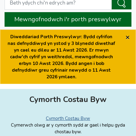
Mewngofnodwch i'r porth preswylwyr
×
Diweddariad Porth Preswylwyr: Bydd cyfrifon
nas defnyddiwyd yn ystod y 3 blynedd diwethaf
yn cael eu dileu ar 11 Awst 2026. Er mwyn
cadw'ch cyfrif yn weithredol, mewngofnodwch
erbyn 10 Awst 2026. Bydd angen i bob
defnyddiwr greu cyfrinair newydd o 11 Awst
2026 ymlaen.
Cymorth Costau Byw
Cymorth Costau Byw
Cymerwch olwg ar y cymorth sydd ar gael i helpu gyda
chostau byw.