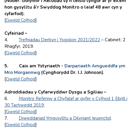
(Noder: Gofynnir i Aelodau sy’n ceisio cyngor ar yr eitem
hon gysylltu â’r Swyddog Monitro o leiaf 48 awr cyn y
cyfarfod).
[
Gweld Cofnod
]
Cyfeiriad –
4.
Trefniadau Derbyn i Ysgolion 2021/2022
– Cabinet: 2
Rhagfyr, 2019.
[
Gweld Cofnod
]
5. Cais am Ystyriaeth -
Darpariaeth Amgueddfa ym
Mro Morgannwg
(Cynghorydd Dr. I.J. Johnson).
[
Gweld Cofnod
]
Adroddiadau y Cyfarwyddwr Dysgu a Sgiliau –
6.
Monitro Refeniw a Chyfalaf ar gyfer y Cyfnod 1 Ebrill i
30 Tachwedd 2019
.
[
Gweld Cofnod
]
7.
Diweddariad Ymgysylltu a Dilyniant Ieuenctid
.
[
Gweld Cofnod
]