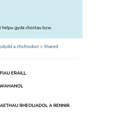
i helpu gyda chostau byw.
odydd a chofnodion
>
Shared
IAU ERAILL.
 GWAHANOL
AETHAU RHEOLIADOL A RENNIR