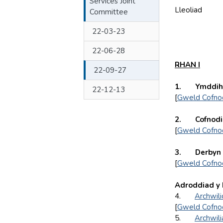
Services Joint
Lleoliad
Committee
22-03-23
22-06-28
RHAN I
22-09-27
1. Ymddihe
22-12-13
[
Gweld Cofno
2. Cofnodio
[
Gweld Cofno
3. Derbyn d
[
Gweld Cofno
Adroddiad y
4.
Archwili
[
Gweld Cofno
5.
Archwil