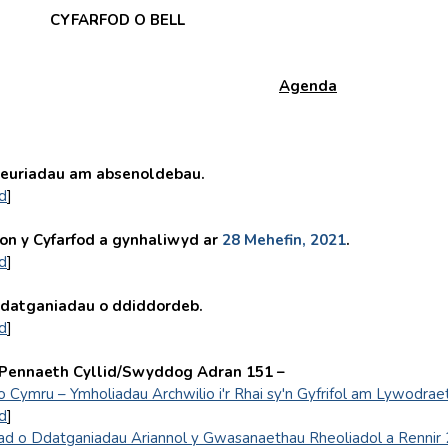
CYFARFOD O BELL
Agenda
uriadau am absenoldebau.
d
]
n y Cyfarfod a gynhaliwyd ar
28 Mehefin, 2021
.
d
]
atganiadau o ddiddordeb.
d
]
 Pennaeth Cyllid/Swyddog Adran 151 –
o Cymru – Ymholiadau Archwilio i'r Rhai sy'n Gyfrifol am Lywodrae
d
]
iad o Ddatganiadau Ariannol y Gwasanaethau Rheoliadol a Rennir