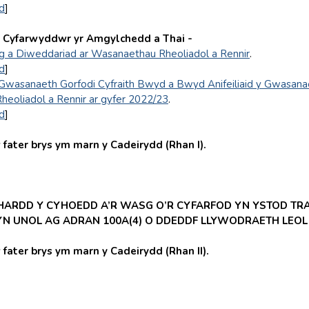
d
]
 Cyfarwyddwr yr Amgylchedd a Thai -
g a Diweddariad ar Wasanaethau Rheoliadol a Rennir
.
d
]
Gwasanaeth Gorfodi Cyfraith Bwyd a Bwyd Anifeiliaid y Gwasanae
eoliadol a Rennir ar gyfer 2022/23
.
d
]
fater brys ym marn y Cadeirydd (Rhan I).
HARDD Y CYHOEDD A’R WASG O’R CYFARFOD YN YSTOD TRA
 YN UNOL AG ADRAN 100A(4) O DDEDDF LLYWODRAETH LEOL 
ter brys ym marn y Cadeirydd (Rhan II).