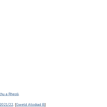
thu a Rheoli
.
 2021/22
. [
Gweld Atodiad B
]