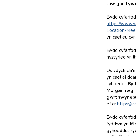
law gan Lywo
Bydd cyfarfod
https://www.
Location-Mee
yn cael eu cynn
Bydd cyfarfod
hystyried yn l
Os ydych chi'n
yn cael ei dd
cyhoedd.
Byd
Morgannwg i’
gwrthwynebu
ef ar
https://ic
Bydd cyfarfody
fyddwn yn ffil
gyhoeddus rydy