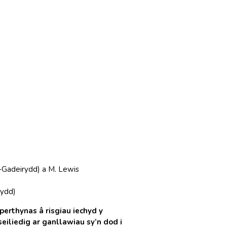
-Gadeirydd) a M. Lewis
rydd)
rthynas â risgiau iechyd y
iliedig ar ganllawiau sy’n dod i