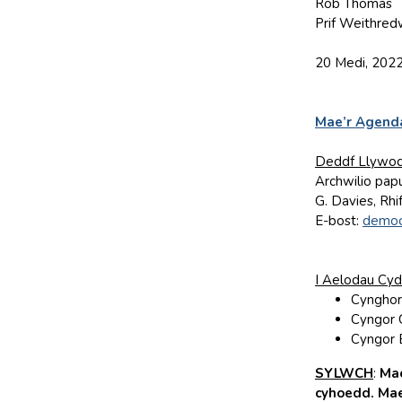
Rob Thomas
Prif Weithred
20 Medi, 202
Mae’r Agenda
Deddf Llywod
Archwilio papu
G. Davies, Rhi
E-bost:
democ
I Aelodau Cyd
Cynghor
Cyngor 
Cyngor 
SYLWCH
:
Mae
cyhoedd. Mae