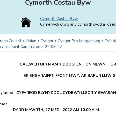
Cymorth Costau Byw
Cymorth Costau Byw
Cymerwch olwg ar y cymorth sydd ar gael 
rgan Council
>
Hafan
>
Cyngor
>
Cyngor Bro Morgannwg
>
Cyfarf
rvices Joint Committee
>
22-09-27
GALLWCH OFYN AM Y DDOGFEN HON MEWN FFURF
ER ENGHRAIFFT: FFONT MWY, AR BAPUR LLIW
yfarfod
CYFARFOD BLYNYDDOL CYDBWYLLGOR Y GWASAN
mser
DD MAWRTH, 27 MEDI, 2022 AM 10.00 A.M.