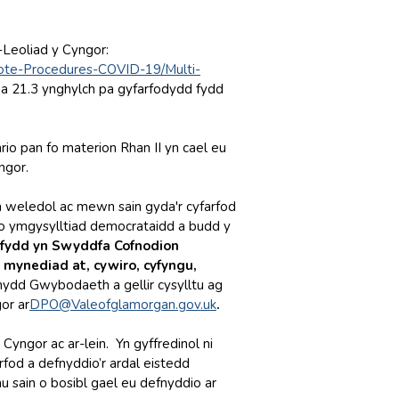
-Leoliad y Cyngor:
te-Procedures-COVID-19/Multi-
 21.3 ynghylch pa gyfarfodydd fydd
io pan fo materion Rhan II yn cael eu
ngor.
'n weledol ac mewn sain gyda'r cyfarfod
do ymgysylltiad democrataidd a budd y
hifydd yn Swyddfa Cofnodion
mynediad at, cywiro, cyfyngu,
dd Gwybodaeth a gellir cysylltu ag
or ar
DPO@Valeofglamorgan.gov.uk
.
Cyngor ac ar-lein. Yn gyffredinol ni
rfod a defnyddio’r ardal eistedd
u sain o bosibl gael eu defnyddio ar