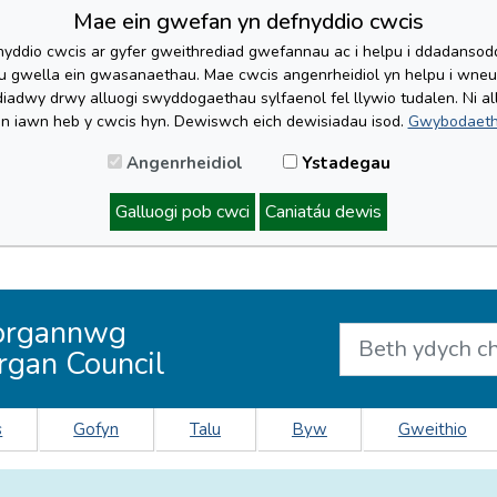
Mae ein gwefan yn defnyddio cwcis
yddio cwcis ar gyfer gweithrediad gwefannau ac i helpu i ddadansoddi 
lu gwella ein gwasanaethau. Mae cwcis angenrheidiol yn helpu i wne
iadwy drwy alluogi swyddogaethau sylfaenol fel llywio tudalen. Ni al
'n iawn heb y cwcis hyn. Dewiswch eich dewisiadau isod.
Gwybodaeth
Angenrheidiol
Ystadegau
Galluogi pob cwci
Caniatáu dewis
organnwg
rgan Council
s
Gofyn
Talu
Byw
Gweithio