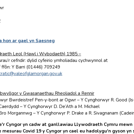
wr
2
 hon ar gael yn Saesneg
raeth Leol (Hawl i Wybodaeth) 1985 –
rau’r cefndir: dylid cyfeirio ymholiadau cychwynnol at
f ffôn: Y Barri (01446) 709249
ratic@valeofglamorgan.gov.uk
bwyllgor y Gwasanaethau Rheoliadol a Rennir
wyr Bwrdeistref Pen-y-bont ar Ogwr – Y Cynghorwyr R. Good (Is
Caerdydd – Y Cynghorwyr D. De’Ath a M. Michael
Bro Morgannwg – Y Cynghorwyr P. Drake a R. Sivagnanam (Cadei
'r Cyngor yn cadw at ganllawiau Llywodraeth Cymru mewn pe
 mesurau Covid 19 y Cyngor yn cael eu hadolygu'n gyson yn se