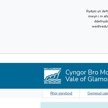
Rydym yn defn
mwyn i ni al
ddefnydd
weithredu
Cyngor Bro M
Vale of Glamo
Rhoi gwybod
Gwneud cai