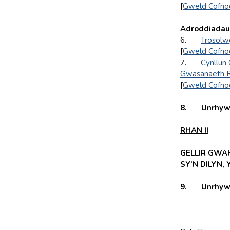
[
Gweld Cofno
Adroddiadau
6.
Trosolw
[
Gweld Cofno
7.
Cynllun 
Gwasanaeth Rh
[
Gweld Cofno
8.
Unrhyw 
RHAN II
GELLIR GWA
SY’N DILYN,
9. Unrhyw fa