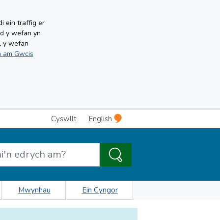
ein traffig er
ud y wefan yn
l y wefan
 am Gwcis
Cyswllt
English
Mwynhau
Ein Cyngor