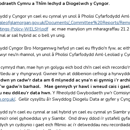
draeth Cymru a Thîm Iechyd a Diogelwch y Cyngor.
ydd y Cyngor yn cael eu cynnal yn unol â Pholisi Cyfarfodydd Aml
valeofglamorgan.gov.uk/Documents/_Committee%20Reports/Remo
tings-Policy-WELSH.pdf
ac mae manylion ym mharagraffau 21.2 a
al ar sail hybrid ac o bell yn unig.
ydd Cyngor Bro Morgannwg hefyd yn cael eu ffrydio'n fyw, ac eithr
lwyr neu'n rhannol, yn unol â Pholisi Cyfarfodydd Aml-Leoliad y Cy
 cymryd rhan, mae hyn yn golygu eich bod chi'n cael eich recordio
arlledu ar y rhyngrwyd. Gwneir hyn at ddibenion cefnogi a hyrwyd
dwn yn cadw'r data am 6 mlynedd ac yna’n ei gynnig i’r arc
w gadw’n barhaol. Mae gennych yr hawl i wneud cais i gael 
 neu ddileu’r data hwn.
Y Rheolydd Gwybodaeth yw'r Comisiyny
o.org.uk
/
.
Gellir cysylltu â’r Swyddog Diogelu Data ar gyfer y Cyng
dd sy'n cael eu cynnal ar sail hybrid yn cael eu cynnal yn Siambr y 
mio’r oriel gyhoeddus yn y Siambr. Ond drwy ddod i’r ystafell gyfa
ch yn cydsynio i gael eich ffilmio ac i’r delweddau neu recordiada