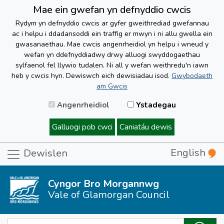
Mae ein gwefan yn defnyddio cwcis
Rydym yn defnyddio cwcis ar gyfer gweithrediad gwefannau
ac i helpu i ddadansoddi ein traffig er mwyn i ni allu gwella ein
gwasanaethau. Mae cwcis angenrheidiol yn helpu i wneud y
wefan yn ddefnyddiadwy drwy alluogi swyddogaethau
sylfaenol fel llywio tudalen. Ni all y wefan weithredu'n iawn
heb y cwcis hyn. Dewiswch eich dewisiadau isod.
Gwybodaeth
am Gwcis
Angenrheidiol
Ystadegau
Galluogi pob cwci
Caniatáu dewis
English
Dewislen
Cyngor Bro Morgannwg
Vale of Glamorgan Council