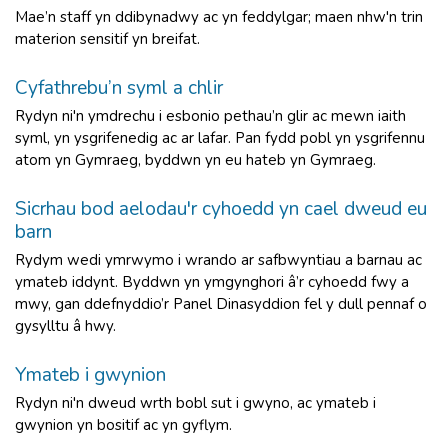
Mae’n staff yn ddibynadwy ac yn feddylgar; maen nhw'n trin
materion sensitif yn breifat.
Cyfathrebu’n syml a chlir
Rydyn ni'n ymdrechu i esbonio pethau’n glir ac mewn iaith
syml, yn ysgrifenedig ac ar lafar. Pan fydd pobl yn ysgrifennu
atom yn Gymraeg, byddwn yn eu hateb yn Gymraeg.
Sicrhau bod aelodau'r cyhoedd yn cael dweud eu
barn
Rydym wedi ymrwymo i wrando ar safbwyntiau a barnau ac
ymateb iddynt. Byddwn yn ymgynghori â’r cyhoedd fwy a
mwy, gan ddefnyddio’r Panel Dinasyddion fel y dull pennaf o
gysylltu â hwy.
Ymateb i gwynion
Rydyn ni'n dweud wrth bobl sut i gwyno, ac ymateb i
gwynion yn bositif ac yn gyflym.