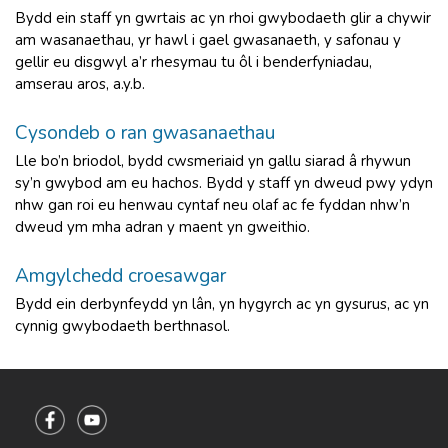
Bydd ein staff yn gwrtais ac yn rhoi gwybodaeth glir a chywir
am wasanaethau, yr hawl i gael gwasanaeth, y safonau y
gellir eu disgwyl a’r rhesymau tu ôl i benderfyniadau,
amserau aros, a.y.b.
Cysondeb o ran gwasanaethau
Lle bo’n briodol, bydd cwsmeriaid yn gallu siarad â rhywun
sy’n gwybod am eu hachos. Bydd y staff yn dweud pwy ydyn
nhw gan roi eu henwau cyntaf neu olaf ac fe fyddan nhw’n
dweud ym mha adran y maent yn gweithio.
Amgylchedd croesawgar
Bydd ein derbynfeydd yn lân, yn hygyrch ac yn gysurus, ac yn
cynnig gwybodaeth berthnasol.