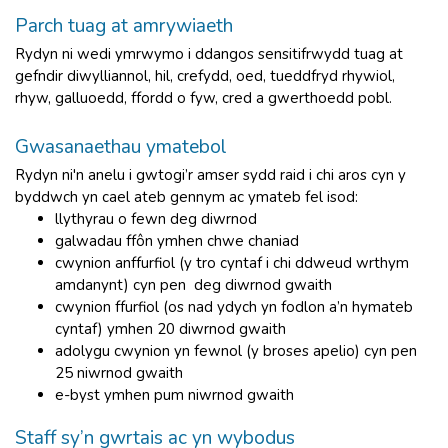
Parch tuag at amrywiaeth
Rydyn ni wedi ymrwymo i ddangos sensitifrwydd tuag at
gefndir diwylliannol, hil, crefydd, oed, tueddfryd rhywiol,
rhyw, galluoedd, ffordd o fyw, cred a gwerthoedd pobl.
Gwasanaethau ymatebol
Rydyn ni'n anelu i gwtogi’r amser sydd raid i chi aros cyn y
byddwch yn cael ateb gennym ac ymateb fel isod:
llythyrau o fewn deg diwrnod
galwadau ffôn ymhen chwe chaniad
cwynion anffurfiol (y tro cyntaf i chi ddweud wrthym
amdanynt) cyn pen deg diwrnod gwaith
cwynion ffurfiol (os nad ydych yn fodlon a’n hymateb
cyntaf) ymhen 20 diwrnod gwaith
adolygu cwynion yn fewnol (y broses apelio) cyn pen
25 niwrnod gwaith
e-byst ymhen pum niwrnod gwaith
Staff sy’n gwrtais ac yn wybodus