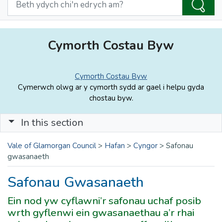
Cymorth Costau Byw
Cymorth Costau Byw
Cymerwch olwg ar y cymorth sydd ar gael i helpu gyda
chostau byw.
In this section
Vale of Glamorgan Council
>
Hafan
>
Cyngor
>
Safonau
gwasanaeth
Safonau Gwasanaeth
Ein nod yw cyflawni’r safonau uchaf posib
wrth gyflenwi ein gwasanaethau a’r rhai