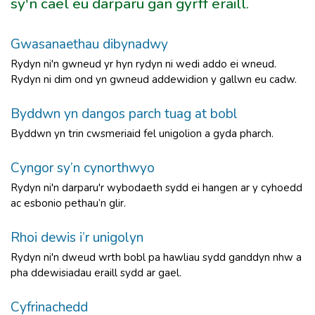
sy'n cael eu darparu gan gyrff eraill.
Gwasanaethau dibynadwy
Rydyn ni'n gwneud yr hyn rydyn ni wedi addo ei wneud.
Rydyn ni dim ond yn gwneud addewidion y gallwn eu cadw.
Byddwn yn dangos parch tuag at bobl
Byddwn yn trin cwsmeriaid fel unigolion a gyda pharch.
Cyngor sy’n cynorthwyo
Rydyn ni'n darparu'r wybodaeth sydd ei hangen ar y cyhoedd
ac esbonio pethau’n glir.
Rhoi dewis i’r unigolyn
Rydyn ni'n dweud wrth bobl pa hawliau sydd ganddyn nhw a
pha ddewisiadau eraill sydd ar gael.
Cyfrinachedd