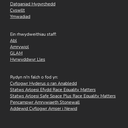
Datganiad Hygyrchedd
Cyswllt
Ymwadiad
Ein rhwydweithiau staff:
Abl
Amrywiol
GLAM
Hyrwyddwyr Lles
Rydyn ni'n falch o fod yn:
Cyflogwr Hyderus o ran Anabledd
Statws Arloesi Efydd Race Equality Matters
Statws Arloesi Safe Space Plus Race Equality Matters
Pencampwr Amrywiaeth Stonewall
Addewid Cyflogwr Amser i Newid