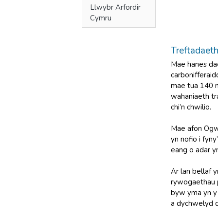
Llwybr Arfordir
Cymru
Treftadaet
Mae hanes daea
carbonifferai
mae tua 140 m
wahaniaeth tr
chi’n chwilio.
Mae afon Ogwr
yn nofio i fyn
eang o adar y
Ar lan bellaf
rywogaethau p
byw yma yn y t
a dychwelyd d