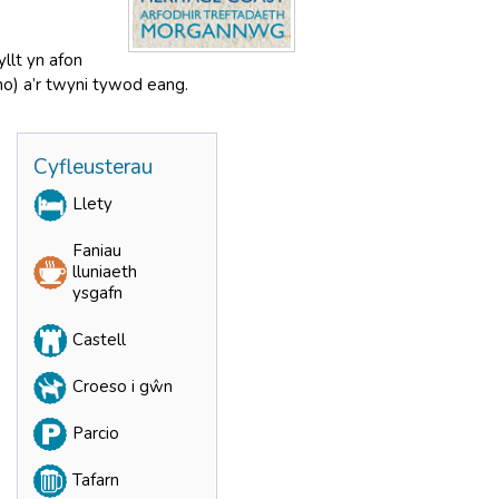
llt yn afon
no) a’r twyni tywod eang.
Cyfleusterau
Llety
Faniau
lluniaeth
ysgafn
Castell
Croeso i gŵn
Parcio
Tafarn