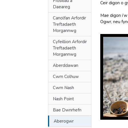
Ffosiliau a
Ceir digon o 
Daeareg
Mae digon i’w
Canolfan Arfordir
Ogwr, neu fyn
Treftadaeth
Morgannwg
Cyfeillion Arfordir
Treftadaeth
Morgannwg
Aberddawan
Cwm Colhuw
Cwm Nash
Nash Point
Bae Dwnrhefn
Aberogwr