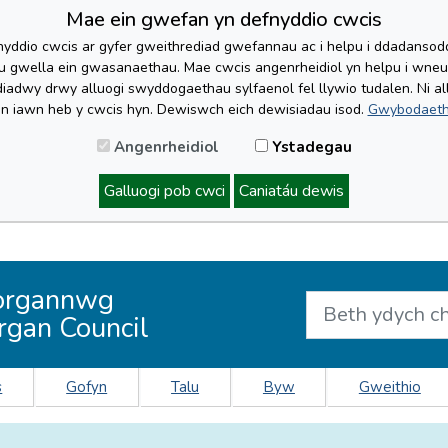
Mae ein gwefan yn defnyddio cwcis
yddio cwcis ar gyfer gweithrediad gwefannau ac i helpu i ddadansoddi 
lu gwella ein gwasanaethau. Mae cwcis angenrheidiol yn helpu i wne
iadwy drwy alluogi swyddogaethau sylfaenol fel llywio tudalen. Ni al
'n iawn heb y cwcis hyn. Dewiswch eich dewisiadau isod.
Gwybodaeth
Angenrheidiol
Ystadegau
Galluogi pob cwci
Caniatáu dewis
organnwg
rgan Council
s
Gofyn
Talu
Byw
Gweithio