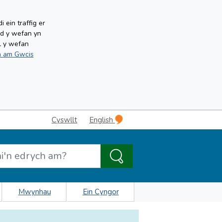
ein traffig er
ud y wefan yn
l y wefan
 am Gwcis
Cyswllt
English
Mwynhau
Ein Cyngor