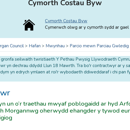
Cymorth Costau Byw
Cymorth Costau Byw
Cymerwch olwg ar y cymorth sydd ar gael 
rgan Council
>
Hafan
>
Mwynhau
>
Parcio mewn Parciau Gwledig
o gronfa seilwaith twristiaeth Y Pethau Pwysig Llywodraeth Cymr
r yn dechrau ddydd Llun 18 Mawrth. Tra bo'r contractwyr ar y safl
ym yn edrych ymlaen at roi'r wybodaeth ddiweddaraf i chi pan fy
gwr
n un o’r traethau mwyaf poblogaidd ar hyd Arfo
th Morgannwg oherwydd ehangder y tywod eura
igiog