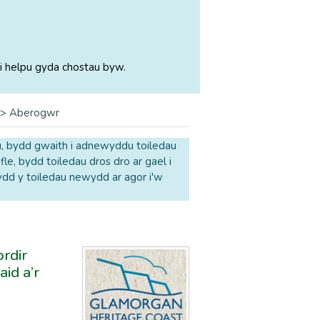
i helpu gyda chostau byw.
>
Aberogwr
u, bydd gwaith i adnewyddu toiledau
e, bydd toiledau dros dro ar gael i
dd y toiledau newydd ar agor i'w
rdir
id a’r