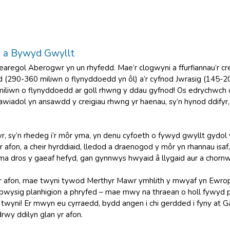
h a Bywyd Gwyllt
regol Aberogwr yn un rhyfedd. Mae’r clogwyni a ffurfiannau’r cre
dd (290-360 miliwn o flynyddoedd yn ôl) a’r cyfnod Jwrasig (145-2
iliwn o flynyddoedd ar goll rhwng y ddau gyfnod! Os edrychwch c
awiadol yn ansawdd y creigiau rhwng yr haenau, sy’n hynod ddifyr
, sy’n rhedeg i’r môr yma, yn denu cyfoeth o fywyd gwyllt gydol 
y’r afon, a cheir hyrddiaid, lledod a draenogod y môr yn rhannau isa
ma dros y gaeaf hefyd, gan gynnwys hwyaid â llygaid aur a chornw
 yr afon, mae twyni tywod Merthyr Mawr ymhlith y mwyaf yn Ewrop.
wysig planhigion a phryfed – mae mwy na thraean o holl fywyd p
wyni! Er mwyn eu cyrraedd, bydd angen i chi gerdded i fyny at Gas
rwy ddilyn glan yr afon.