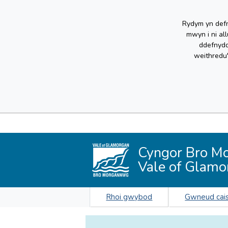
Rydym yn defn
mwyn i ni al
ddefnydd
weithredu
Cyngor Bro M
Vale of Glamo
Rhoi gwybod
Gwneud cai