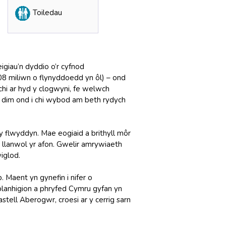
Toiledau
igiau’n dyddio o’r cyfnod
08 miliwn o flynyddoedd yn ôl) – ond
hi ar hyd y clogwyni, fe welwch
, dim ond i chi wybod am beth rydych
y flwyddyn. Mae eogiaid a brithyll môr
f, llanwol yr afon. Gwelir amrywiaeth
iglod.
 Maent yn gynefin i nifer o
lanhigion a phryfed Cymru gyfan yn
tell Aberogwr, croesi ar y cerrig sarn