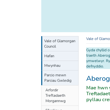
Vale of Glamo
Vale of Glamorgan
Council
Gyda chyllid 
traeth Aberogw
Hafan
ymwelwyr. Ryd
Mwynhau
defnyddio.
Parcio mewn
Abero
Parciau Gwledig
Mae hwn y
Arfordir
Treftadae
Treftadaeth
pyllau cre
Morgannwg