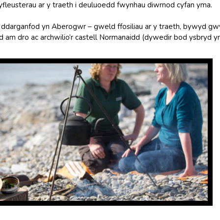
gyfleusterau ar y traeth i deuluoedd fwynhau diwrnod cyfan yma.
 ddarganfod yn Aberogwr – gweld ffosiliau ar y traeth, bywyd gwy
d am dro ac archwilio’r castell Normanaidd (dywedir bod ysbryd y