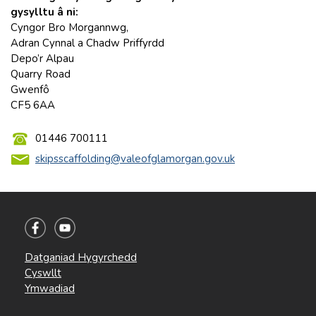
gysylltu â ni:
Cyngor Bro Morgannwg,
Adran Cynnal a Chadw Priffyrdd
Depo’r Alpau
Quarry Road
Gwenfô
CF5 6AA
01446 700111
skipsscaffolding@valeofglamorgan.gov.uk
Datganiad Hygyrchedd
Cyswllt
Ymwadiad