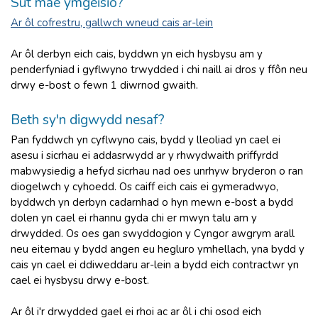
Sut mae ymgeisio?
Ar ôl cofrestru, gallwch wneud cais ar-lein
Ar ôl derbyn eich cais, byddwn yn eich hysbysu am y
penderfyniad i gyflwyno trwydded i chi naill ai dros y ffôn neu
drwy e-bost o fewn 1 diwrnod gwaith.
Beth sy'n digwydd nesaf?
Pan fyddwch yn cyflwyno cais, bydd y lleoliad yn cael ei
asesu i sicrhau ei addasrwydd ar y rhwydwaith priffyrdd
mabwysiedig a hefyd sicrhau nad oes unrhyw bryderon o ran
diogelwch y cyhoedd. Os caiff eich cais ei gymeradwyo,
byddwch yn derbyn cadarnhad o hyn mewn e-bost a bydd
dolen yn cael ei rhannu gyda chi er mwyn talu am y
drwydded. Os oes gan swyddogion y Cyngor awgrym arall
neu eitemau y bydd angen eu hegluro ymhellach, yna bydd y
cais yn cael ei ddiweddaru ar-lein a bydd eich contractwr yn
cael ei hysbysu drwy e-bost.
Ar ôl i'r drwydded gael ei rhoi ac ar ôl i chi osod eich