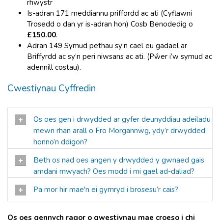
rhwystr
Is-adran 171 meddiannu priffordd ac ati (Cyflawni
Trosedd o dan yr is-adran hon) Cosb Benodedig o
£150.00
.
Adran 149 Symud pethau sy’n cael eu gadael ar
Briffyrdd ac sy’n peri niwsans ac ati. (Pŵer i’w symud ac
adennill costau).
Cwestiynau Cyffredin
Os oes gen i drwydded ar gyfer deunyddiau adeiladu
mewn rhan arall o Fro Morgannwg, ydy’r drwydded
honno’n ddigon?
Beth os nad oes angen y drwydded y gwnaed gais
amdani mwyach? Oes modd i mi gael ad-daliad?
Pa mor hir mae'n ei gymryd i brosesu’r cais?
Os oes gennych ragor o gwestiynau mae croeso i chi