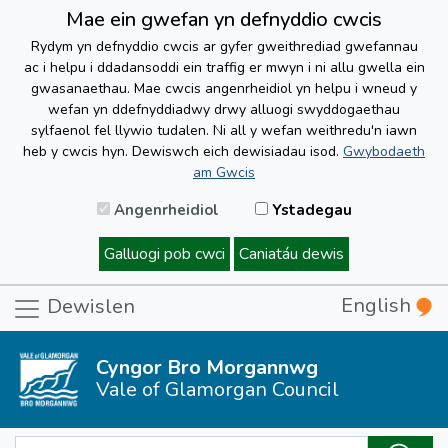
Mae ein gwefan yn defnyddio cwcis
Rydym yn defnyddio cwcis ar gyfer gweithrediad gwefannau
ac i helpu i ddadansoddi ein traffig er mwyn i ni allu gwella ein
gwasanaethau. Mae cwcis angenrheidiol yn helpu i wneud y
wefan yn ddefnyddiadwy drwy alluogi swyddogaethau
sylfaenol fel llywio tudalen. Ni all y wefan weithredu'n iawn
heb y cwcis hyn. Dewiswch eich dewisiadau isod.
Gwybodaeth
am Gwcis
Angenrheidiol
Ystadegau
Galluogi pob cwci
Caniatáu dewis
English
Dewislen
Cyngor Bro Morgannwg
Vale of Glamorgan Council