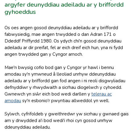
argyfer deunyddiau adeiladu ar y briffordd
gyhoeddus
Os oes angen gosod deunyddiau adeiladu ar y briffordd
fabwysiedig, mae angen trwydded o dan Adran 171 o
Ddeddf Priffyrdd 1980. Os ydych chi'n gosod deunyddiau
adeiladu ar dir preifat, fel ar eich dreif eich hun, yna ni fydd
angen trwydded gan y Cyngor arnoch.
Mae'n bwysig cofio bod gan y Cyngor yr hawl i bennu
amodau sy'n ymwneud â lleoliad unrhyw ddeunyddiau
adeiladu ar y briffordd gan fod angen i ni reoli disgwyliadau
defnyddiwr y rhwydwaith a sicrhau diogelwch y cyhoedd.
Gwnewch yn siŵr eich bod wedi darllen y
telerau ac
amodau
sy'n esbonio'r pwyntiau allweddol yn well.
Sylwch, cyfrifoldeb y gweithredwr yw sicrhau y gwnaed gais
am y drwydded a'i bod wedi'i rhoi cyn gosod unrhyw
ddeunyddiau adeiladu.