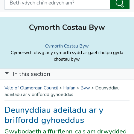
Cymorth Costau Byw
Cymorth Costau Byw
Cymerwch olwg ar y cymorth sydd ar gael i helpu gyda
chostau byw.
In this section
Vale of Glamorgan Council
>
Hafan
>
Byw
>
Deunyddiau
adeiladu ar y briffordd gyhoeddus
Deunyddiau adeiladu ar y
briffordd gyhoeddus
Gwybodaeth a ffurflenni cais am drwydded