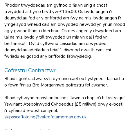
Rhoddir trwyddedau am gyfnod o fis yn unig a chost
trwydded ar hyn o bryd yw £135.00. Os bydd angen i'r
deunyddiau fod ar y briffordd am fwy na mis, bydd angen i'r
ymgeisydd wneud cais am drwydded newydd yn yr un modd
ag y gwnaethant i ddechrau. Os oes angen y drwydded am
lai na mis, bydd y tâl trwydded un mis yn dal i fod yn
berthnasol. Dylid cyflwyno ceisiadau am drwydded
deunyddiau adeiladu o leiaf 1 diwrnod gwaith cyn i chi
fwriadu eu gosod ar y briffordd fabwysiedig.
Cofrestru Contractwr
Rhaid i gontractwyr sy'n dymuno cael eu hystyried i fasnachu
o fewn ffiniau Bro Morgannwg gofrestru fel cwsmer.
Rhaid cyflwyno manylion busnes llawn a chopi o'ch Tystysgrif
Yswiriant Atebolrwydd Cyhoeddus (£5 miliwn) drwy e-bost
i'r cyfeiriad e-bost canlynol:
skipsscaffolding@valeofglamorgan.gov.uk