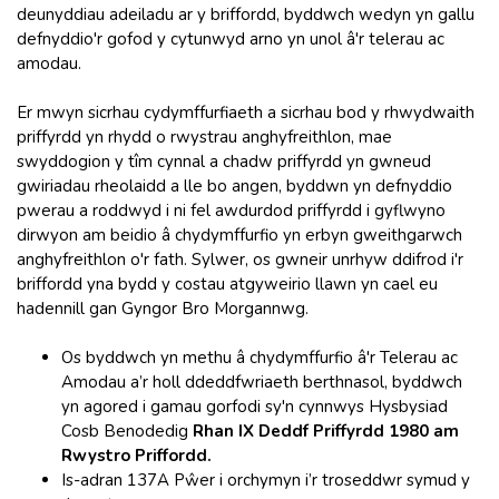
deunyddiau adeiladu ar y briffordd, byddwch wedyn yn gallu
defnyddio'r gofod y cytunwyd arno yn unol â'r telerau ac
amodau.
Er mwyn sicrhau cydymffurfiaeth a sicrhau bod y rhwydwaith
priffyrdd yn rhydd o rwystrau anghyfreithlon, mae
swyddogion y tîm cynnal a chadw priffyrdd yn gwneud
gwiriadau rheolaidd a lle bo angen, byddwn yn defnyddio
pwerau a roddwyd i ni fel awdurdod priffyrdd i gyflwyno
dirwyon am beidio â chydymffurfio yn erbyn gweithgarwch
anghyfreithlon o'r fath. Sylwer, os gwneir unrhyw ddifrod i'r
briffordd yna bydd y costau atgyweirio llawn yn cael eu
hadennill gan Gyngor Bro Morgannwg.
Os byddwch yn methu â chydymffurfio â'r Telerau ac
Amodau a’r holl ddeddfwriaeth berthnasol, byddwch
yn agored i gamau gorfodi sy'n cynnwys Hysbysiad
Cosb Benodedig
Rhan IX Deddf Priffyrdd 1980 am
Rwystro Priffordd.
Is-adran 137A Pŵer i orchymyn i’r troseddwr symud y