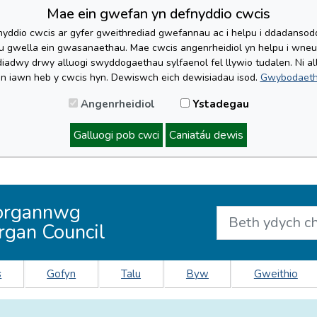
Mae ein gwefan yn defnyddio cwcis
yddio cwcis ar gyfer gweithrediad gwefannau ac i helpu i ddadansoddi 
lu gwella ein gwasanaethau. Mae cwcis angenrheidiol yn helpu i wne
iadwy drwy alluogi swyddogaethau sylfaenol fel llywio tudalen. Ni al
'n iawn heb y cwcis hyn. Dewiswch eich dewisiadau isod.
Gwybodaeth
Angenrheidiol
Ystadegau
Galluogi pob cwci
Caniatáu dewis
organnwg
rgan Council
s
Gofyn
Talu
Byw
Gweithio