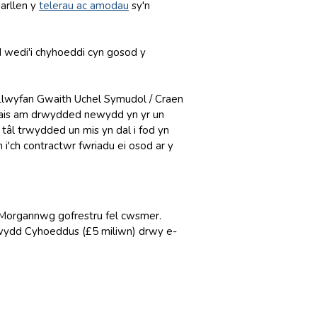
arllen y
telerau ac amodau
sy'n
d wedi'i chyhoeddi cyn gosod y
 Llwyfan Gwaith Uchel Symudol / Craen
cais am drwydded newydd yn yr un
âl trwydded un mis yn dal i fod yn
i'ch contractwr fwriadu ei osod ar y
o Morgannwg gofrestru fel cwsmer.
lrwydd Cyhoeddus (£5 miliwn) drwy e-