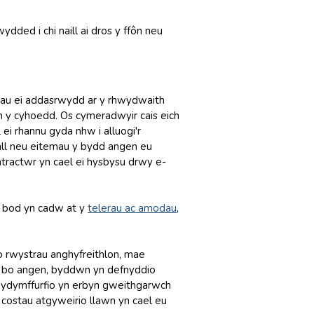
dded i chi naill ai dros y ffôn neu
crhau ei addasrwydd ar y rhwydwaith
h y cyhoedd. Os cymeradwyir cais eich
i rhannu gyda nhw i alluogi'r
ll neu eitemau y bydd angen eu
ntractwr yn cael ei hysbysu drwy e-
eu bod yn cadw at y
telerau ac amodau
,
o rwystrau anghyfreithlon, mae
e bo angen, byddwn yn defnyddio
chydymffurfio yn erbyn gweithgarwch
y costau atgyweirio llawn yn cael eu