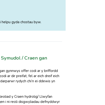
i helpu gyda chostau byw.
 Symudol / Craen gan
an gynnwys offer codi ar y briffordd
 ar dir preifat, fel ar eich dreif eich
 darparwr rydych chi’n ei ddewis yn
eoliad y Craen hydrolig/ Llwyfan
en i ni reoli disgwyliadau defnyddwyr