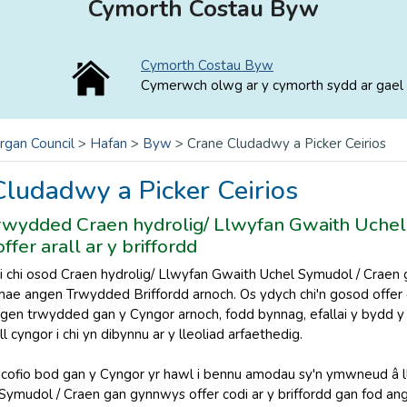
Cymorth Costau Byw
Cymorth Costau Byw
Cymerwch olwg ar y cymorth sydd ar gael 
rgan Council
>
Hafan
>
Byw
>
Crane Cludadwy a Picker Ceirios
Cludadwy a Picker Ceirios
rwydded Craen hydrolig/ Llwyfan Gwaith Uchel
fer arall ar y briffordd
i chi osod Craen hydrolig/ Llwyfan Gwaith Uchel Symudol / Craen g
ae angen Trwydded Briffordd arnoch. Os ydych chi'n gosod offer codi
ngen trwydded gan y Cyngor arnoch, fodd bynnag, efallai y bydd y
l cyngor i chi yn dibynnu ar y lleoliad arfaethedig.
cofio bod gan y Cyngor yr hawl i bennu amodau sy'n ymwneud â ll
Symudol / Craen gan gynnwys offer codi ar y briffordd gan fod ang