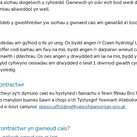
a sicrhau diogelwch y cyhoedd. Gwnewch yn siŵr eich bod wedi d
ntiau allweddol yn well.
foldeb y gweithredwr yw sicrhau y gwnaed cais am ganiatâd a'i bo
dedau am gyfnod o fis yn unig. Os bydd angen i'r Craen hydrolig/
ffer codi barhau am fwy na mis, bydd angen i'r darparwr wneud 
aeth i ddechrau. Os oes angen y drwydded am lai na mis, bydd y t
ylid cyflwyno ceisiadau am drwydded o leiaf 1 diwrnod gwaith cyn 
ysiedig.
ontractwr
actwyr sy'n dymuno cael eu hystyried i fasnachu o fewn ffiniau Br
o manylion busnes llawn a chopi o'ch Tystysgrif Yswiriant Atebo
iad e-bost canlynol:
skipsscaffolding@valeofglamorgan.gov.uk​​​​
contractwr yn gwneud cais?