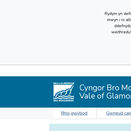
Rydym yn defn
mwyn i ni al
ddefnydd
weithredu
Cyngor Bro M
Vale of Glamo
Rhoi gwybod
Gwneud cai