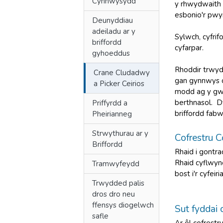
Cynhwysydd
y rhwydwaith 
esbonio'r pwy
Deunyddiau
adeiladu ar y
Sylwch, cyfri
briffordd
cyfarpar.
gyhoeddus
Rhoddir trwyd
Crane Cludadwy
gan gynnwys o
a Picker Ceirios
modd ag y gwn
berthnasol. D
Priffyrdd a
briffordd fabw
Pheirianneg
Strwythurau ar y
Cofrestru C
Briffordd
Rhaid i gontr
Rhaid cyflwyn
Tramwyfeydd
bost i'r cyfeir
Trwydded palis
dros dro neu
ffensys diogelwch
Sut fyddai 
safle