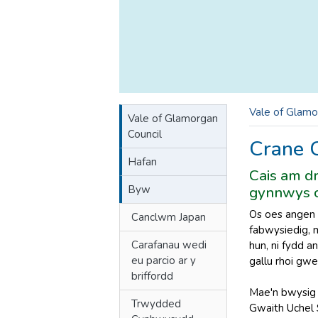
Vale of Glamo
Vale of Glamorgan
Council
Crane 
Hafan
Cais am d
Byw
gynnwys of
Os oes angen 
Canclwm Japan
fabwysiedig, m
Carafanau wedi
hun, ni fydd a
eu parcio ar y
gallu rhoi gwel
briffordd
Mae'n bwysig 
Trwydded
Gwaith Uchel 