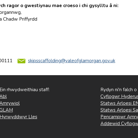
h ragor o gwestiynau mae croeso i chi gysylltu â ni:
organnwg,
a Chadw Priffyrdd
00111
skipsscaffolding@valeofglamorgan.gov.uk
Ein rhwydweithiau staff:
Rydyn ni'n falch o
Abl
Cyflogwr Hyderus
Amrywiol
Statws Arloesi Ef
GLAM
Statws Arloesi Sa
Hyrwyddwyr Lles
Pencampwr Amry
Addewid Cyflogw