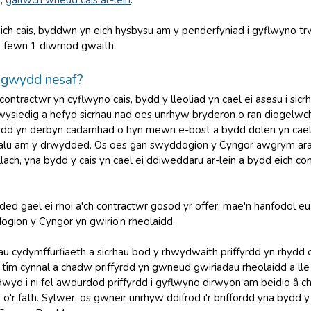
u,
gallwch wneud cais ar-lein
.
ich cais, byddwn yn eich hysbysu am y penderfyniad i gyflwyno trwy
 fewn 1 diwrnod gwaith.
digwydd nesaf?
contractwr yn cyflwyno cais, bydd y lleoliad yn cael ei asesu i si
wysiedig a hefyd sicrhau nad oes unrhyw bryderon o ran diogelwc
ydd yn derbyn cadarnhad o hyn mewn e-bost a bydd dolen yn cael e
dalu am y drwydded. Os oes gan swyddogion y Cyngor awgrym ara
ach, yna bydd y cais yn cael ei ddiweddaru ar-lein a bydd eich co
dded gael ei rhoi a'ch contractwr gosod yr offer, mae'n hanfodol 
gion y Cyngor yn gwirio’n rheolaidd.
au cydymffurfiaeth a sicrhau bod y rhwydwaith priffyrdd yn rhydd 
tîm cynnal a chadw priffyrdd yn gwneud gwiriadau rheolaidd a ll
wyd i ni fel awdurdod priffyrdd i gyflwyno dirwyon am beidio â 
 o'r fath. Sylwer, os gwneir unrhyw ddifrod i'r briffordd yna bydd 