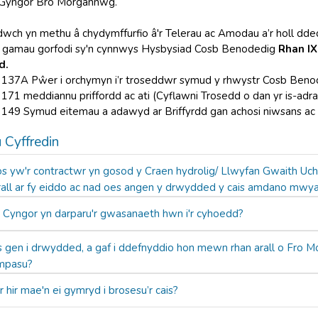
n Gyngor Bro Morgannwg.
wch yn methu â chydymffurfio â'r Telerau ac Amodau a’r holl dd
i gamau gorfodi sy'n cynnwys Hysbysiad Cosb Benodedig
Rhan IX
d.
n 137A Pŵer i orchymyn i’r troseddwr symud y rhwystr Cosb Ben
 171 meddiannu priffordd ac ati (Cyflawni Trosedd o dan yr is-a
 149 Symud eitemau a adawyd ar Briffyrdd gan achosi niwsans ac a
 Cyffredin
s yw'r contractwr yn gosod y Craen hydrolig/ Llwyfan Gwaith Uc
rall ar fy eiddo ac nad oes angen y drwydded y cais amdano mwya
 Cyngor yn darparu'r gwasanaeth hwn i'r cyhoedd?
 gen i drwydded, a gaf i ddefnyddio hon mewn rhan arall o Fro 
mpasu?
 hir mae'n ei gymryd i brosesu’r cais?