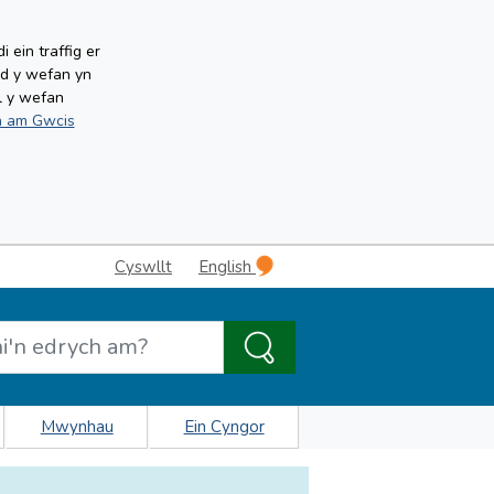
ein traffig er
ud y wefan yn
l y wefan
 am Gwcis
Cyswllt
English
Mwynhau
Ein Cyngor