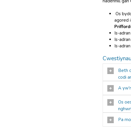
hadennill ga
Os bydd
agored 
Prifford
Is-adra
Is-adran
Is-adran
Cwestiynau
Beth o
codi a
A yw'r
Os oes
nghw
Pa mor