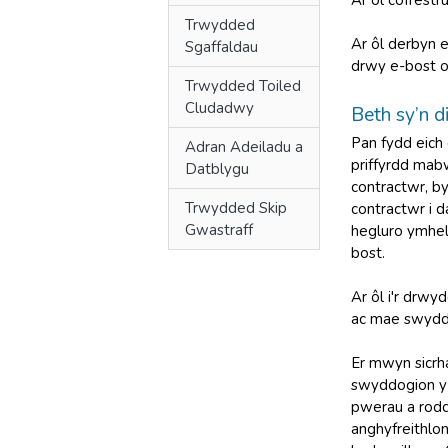
Ar ôl cofrestr
Trwydded
Ar ôl derbyn e
Sgaffaldau
drwy e-bost o
Trwydded Toiled
Cludadwy
Beth sy’n 
Pan fydd eich 
Adran Adeiladu a
priffyrdd mab
Datblygu
contractwr, b
Trwydded Skip
contractwr i 
Gwastraff
hegluro ymhell
bost.
Ar ôl i'r drwy
ac mae swyddo
Er mwyn sicrh
swyddogion y 
pwerau a rodd
anghyfreithlon