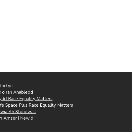
 fod yn:
 o ran Anabledd
ydd Race Equality Matters
fe Space Plus Race Equality Matters
wiaeth Stonewall
r Amser i Newid