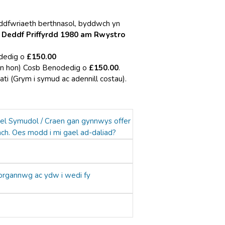
eddfwriaeth berthnasol, byddwch yn
 Deddf Priffyrdd 1980 am Rwystro
odedig o
£150.00
dran hon) Cosb Benodedig o
£150.00
.
ti (Grym i symud ac adennill costau).
hel Symudol / Craen gan gynnwys offer
ch. Oes modd i mi gael ad-daliad?
Morgannwg ac ydw i wedi fy