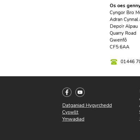
Os oes gennyc
Cyngor Bro M
Adran Cynnal 
Depo’r Alpau
Quarry Road
Gwenfô
CF5 6AA
01446 7
Datganiad Hygyrchedd
Cyswllt
Ymwadiad