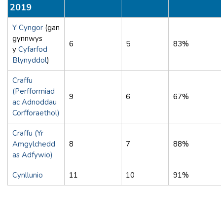
2019
Y Cyngor
(gan
gynnwys
6
5
83%
y
Cyfarfod
Blynyddol
)
Craffu
(Perfformiad
9
6
67%
ac Adnoddau
Corfforaethol)
Craffu (Yr
Amgylchedd
8
7
88%
as Adfywio)
Cynllunio
11
10
91%