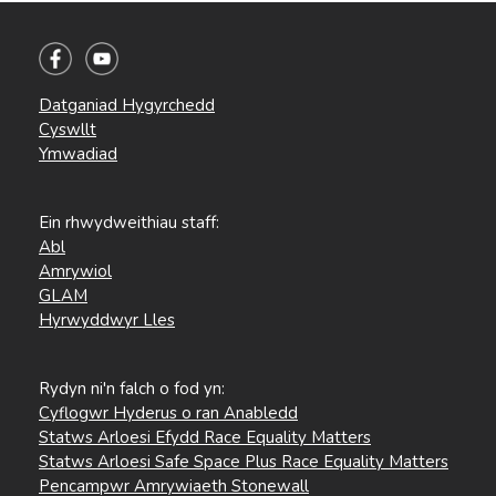
Datganiad Hygyrchedd
Cyswllt
Ymwadiad
Ein rhwydweithiau staff:
Abl
Amrywiol
GLAM
Hyrwyddwyr Lles
Rydyn ni'n falch o fod yn:
Cyflogwr Hyderus o ran Anabledd
Statws Arloesi Efydd Race Equality Matters
Statws Arloesi Safe Space Plus Race Equality Matters
Pencampwr Amrywiaeth Stonewall