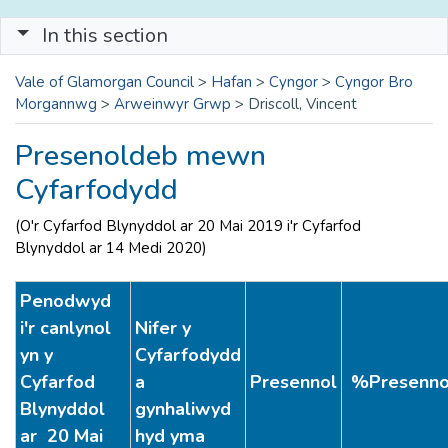
In this section
Vale of Glamorgan Council
>
Hafan
>
Cyngor
>
Cyngor Bro
Morgannwg
>
Arweinwyr Grwp
>
Driscoll, Vincent
Presenoldeb mewn
Cyfarfodydd
(O'r Cyfarfod Blynyddol ar 20 Mai 2019 i'r Cyfarfod
Blynyddol ar 14 Medi 2020)
Penodwyd
i'r canlynol
Nifer y
yn y
Cyfarfodydd
Cyfarfod
a
Presennol
%Presenn
Blynyddol
gynhaliwyd
ar 20 Mai
hyd yma