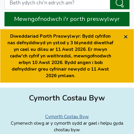
Mewngofnodwch i'r porth preswylwyr
×
Diweddariad Porth Preswylwyr: Bydd cyfrifon
nas defnyddiwyd yn ystod y 3 blynedd diwethaf
yn cael eu dileu ar 11 Awst 2026. Er mwyn
cadw'ch cyfrif yn weithredol, mewngofnodwch
erbyn 10 Awst 2026. Bydd angen i bob
defnyddiwr greu cyfrinair newydd o 11 Awst
2026 ymlaen.
Cymorth Costau Byw
Cymorth Costau Byw
Cymerwch olwg ar y cymorth sydd ar gael i helpu gyda
chostau byw.