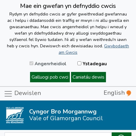
Mae ein gwefan yn defnyddio cwcis
Rydym yn defnyddio cwcis ar gyfer gweithrediad gwefannau
ac i helpu i ddadansoddi ein traffig er mwyn i ni allu gwella ein
gwasanaethau. Mae cwcis angenrheidiol yn helpu i wneud y
wefan yn ddefnyddiadwy drwy alluogi swyddogaethau
sylfaenol fel llywio tudalen. Ni all y wefan weithredu'n iawn
heb y cwcis hyn. Dewiswch eich dewisiadau isod.
Gwybodaeth
am Gwcis
Angenrheidiol
Ystadegau
Galluogi pob cwci
Caniatáu dewis
English
Dewislen
Cyngor Bro Morgannwg
Vale of Glamorgan Council