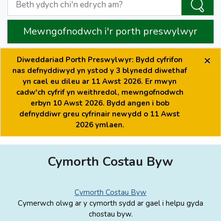
Mewngofnodwch i'r porth preswylwyr
×
Diweddariad Porth Preswylwyr: Bydd cyfrifon
nas defnyddiwyd yn ystod y 3 blynedd diwethaf
yn cael eu dileu ar 11 Awst 2026. Er mwyn
cadw'ch cyfrif yn weithredol, mewngofnodwch
erbyn 10 Awst 2026. Bydd angen i bob
defnyddiwr greu cyfrinair newydd o 11 Awst
2026 ymlaen.
Cymorth Costau Byw
Cymorth Costau Byw
Cymerwch olwg ar y cymorth sydd ar gael i helpu gyda
chostau byw.