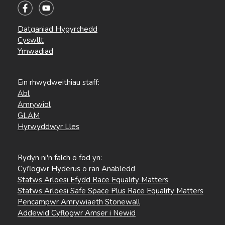
Datganiad Hygyrchedd
Cyswllt
Ymwadiad
Ein rhwydweithiau staff:
Abl
Amrywiol
GLAM
Hyrwyddwyr Lles
Rydyn ni'n falch o fod yn:
Cyflogwr Hyderus o ran Anabledd
Statws Arloesi Efydd Race Equality Matters
Statws Arloesi Safe Space Plus Race Equality Matters
Pencampwr Amrywiaeth Stonewall
Addewid Cyflogwr Amser i Newid