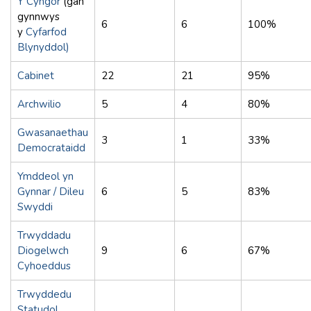
Y Cyngor
(gan
gynnwys
6
6
100%
y
Cyfarfod
Blynyddol)
Cabinet
22
21
95%
Archwilio
5
4
80%
Gwasanaethau
3
1
33%
Democrataidd
Ymddeol yn
Gynnar / Dileu
6
5
83%
Swyddi
Trwyddadu
Diogelwch
9
6
67%
Cyhoeddus
Trwyddedu
Statudol