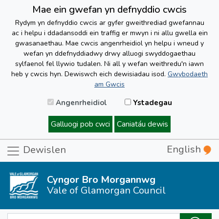
Mae ein gwefan yn defnyddio cwcis
Rydym yn defnyddio cwcis ar gyfer gweithrediad gwefannau
ac i helpu i ddadansoddi ein traffig er mwyn i ni allu gwella ein
gwasanaethau. Mae cwcis angenrheidiol yn helpu i wneud y
wefan yn ddefnyddiadwy drwy alluogi swyddogaethau
sylfaenol fel llywio tudalen. Ni all y wefan weithredu'n iawn
heb y cwcis hyn. Dewiswch eich dewisiadau isod.
Gwybodaeth
am Gwcis
Angenrheidiol
Ystadegau
Galluogi pob cwci
Caniatáu dewis
English
Dewislen
Cyngor Bro Morgannwg
Vale of Glamorgan Council