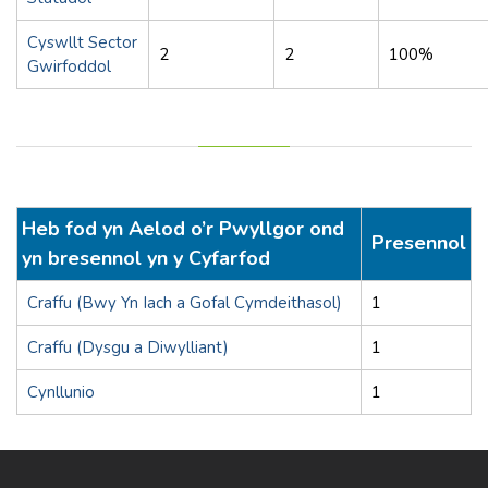
Cyswllt Sector
2
2
100%
Gwirfoddol
Heb fod yn Aelod o’r Pwyllgor ond
Presennol
yn bresennol yn y Cyfarfod
Craffu (Bwy Yn Iach a Gofal Cymdeithasol)
1
Craffu (Dysgu a Diwylliant)
1
Cynllunio
1