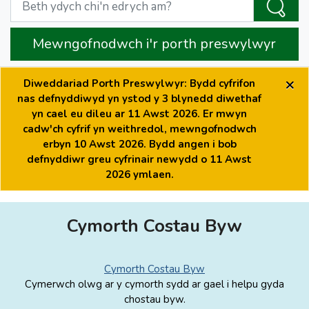
Mewngofnodwch i'r porth preswylwyr
×
Diweddariad Porth Preswylwyr: Bydd cyfrifon
nas defnyddiwyd yn ystod y 3 blynedd diwethaf
yn cael eu dileu ar 11 Awst 2026. Er mwyn
cadw'ch cyfrif yn weithredol, mewngofnodwch
erbyn 10 Awst 2026. Bydd angen i bob
defnyddiwr greu cyfrinair newydd o 11 Awst
2026 ymlaen.
Cymorth Costau Byw
Cymorth Costau Byw
Cymerwch olwg ar y cymorth sydd ar gael i helpu gyda
chostau byw.