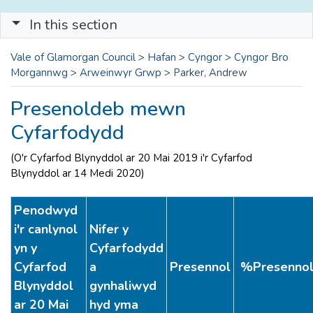
In this section
Vale of Glamorgan Council
>
Hafan
>
Cyngor
>
Cyngor Bro
Morgannwg
>
Arweinwyr Grwp
>
Parker, Andrew
Presenoldeb mewn
Cyfarfodydd
(O'r Cyfarfod Blynyddol ar 20 Mai 2019 i'r Cyfarfod
Blynyddol ar 14 Medi 2020)
Penodwyd
i'r canlynol
Nifer y
yn y
Cyfarfodydd
Cyfarfod
a
Presennol
%Presenno
Blynyddol
gynhaliwyd
ar 20 Mai
hyd yma