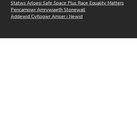
Statws Arloesi Safe Space Plus Race Equality Matters
Pencampwr Amrywiaeth Stonewall
Addewid Cyflogwr Amser i Newid