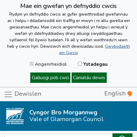
Mae ein gwefan yn defnyddio cwcis
Rydym yn defnyddio cwcis ar gyfer gweithrediad gwefannau
ac i helpu i ddadansoddi ein traffig er mwyn i ni allu gwella ein
gwasanaethau. Mae cwcis angenrheidiol yn helpu i wneud y
wefan yn ddefnyddiadwy drwy alluogi swyddogaethau
sylfaenol fel llywio tudalen. Ni all y wefan weithredu'n iawn
heb y cwcis hyn. Dewiswch eich dewisiadau isod.
Gwybodaeth
am Gwcis
Angenrheidiol
Ystadegau
Galluogi pob cwci
Caniatáu dewis
English
Dewislen
Cyngor Bro Morgannwg
Vale of Glamorgan Council