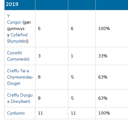
2019
Y
Cyngor
(gan
gynnwys
6
6
100%
y
Cyfarfod
Blynyddol
)
Cyswllt
3
1
33%
Cymunedol
Craffu Tai a
Chymunedau
8
5
63%
Diogel
Craffu Dysgu
8
5
63%
a Diwylliant
Cynllunio
11
11
100%