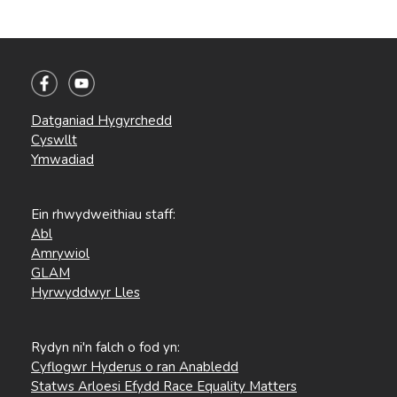
Datganiad Hygyrchedd
Cyswllt
Ymwadiad
Ein rhwydweithiau staff:
Abl
Amrywiol
GLAM
Hyrwyddwyr Lles
Rydyn ni'n falch o fod yn:
Cyflogwr Hyderus o ran Anabledd
Statws Arloesi Efydd Race Equality Matters