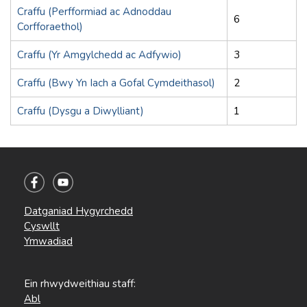
Craffu (Perfformiad ac Adnoddau
6
Corfforaethol)
Craffu (Yr Amgylchedd ac Adfywio)
3
Craffu (Bwy Yn Iach a Gofal Cymdeithasol)
2
Craffu (Dysgu a Diwylliant)
1
Datganiad Hygyrchedd
Cyswllt
Ymwadiad
Ein rhwydweithiau staff:
Abl