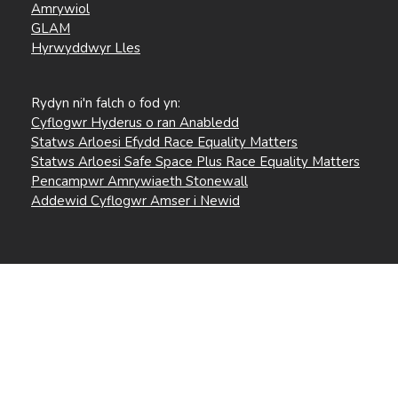
Amrywiol
GLAM
Hyrwyddwyr Lles
Rydyn ni'n falch o fod yn:
Cyflogwr Hyderus o ran Anabledd
Statws Arloesi Efydd Race Equality Matters
Statws Arloesi Safe Space Plus Race Equality Matters
Pencampwr Amrywiaeth Stonewall
Addewid Cyflogwr Amser i Newid