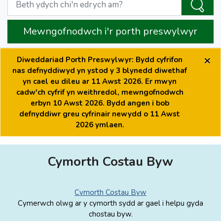
Mewngofnodwch i'r porth preswylwyr
×
Diweddariad Porth Preswylwyr: Bydd cyfrifon
nas defnyddiwyd yn ystod y 3 blynedd diwethaf
yn cael eu dileu ar 11 Awst 2026. Er mwyn
cadw'ch cyfrif yn weithredol, mewngofnodwch
erbyn 10 Awst 2026. Bydd angen i bob
defnyddiwr greu cyfrinair newydd o 11 Awst
2026 ymlaen.
Cymorth Costau Byw
Cymorth Costau Byw
Cymerwch olwg ar y cymorth sydd ar gael i helpu gyda
chostau byw.