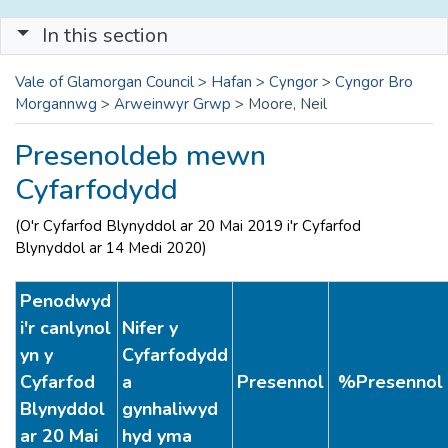
In this section
Vale of Glamorgan Council
>
Hafan
>
Cyngor
>
Cyngor Bro
Morgannwg
>
Arweinwyr Grwp
>
Moore, Neil
Presenoldeb mewn
Cyfarfodydd
(O'r Cyfarfod Blynyddol ar 20 Mai 2019 i'r Cyfarfod
Blynyddol ar 14 Medi 2020)
Penodwyd
i'r canlynol
Nifer y
yn y
Cyfarfodydd
Cyfarfod
a
Presennol
%Presennol
Blynyddol
gynhaliwyd
ar 20 Mai
hyd yma