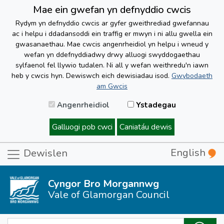
Mae ein gwefan yn defnyddio cwcis
Rydym yn defnyddio cwcis ar gyfer gweithrediad gwefannau
ac i helpu i ddadansoddi ein traffig er mwyn i ni allu gwella ein
gwasanaethau. Mae cwcis angenrheidiol yn helpu i wneud y
wefan yn ddefnyddiadwy drwy alluogi swyddogaethau
sylfaenol fel llywio tudalen. Ni all y wefan weithredu'n iawn
heb y cwcis hyn. Dewiswch eich dewisiadau isod.
Gwybodaeth
am Gwcis
Angenrheidiol
Ystadegau
Galluogi pob cwci
Caniatáu dewis
English
Dewislen
Cyngor Bro Morgannwg
Vale of Glamorgan Council