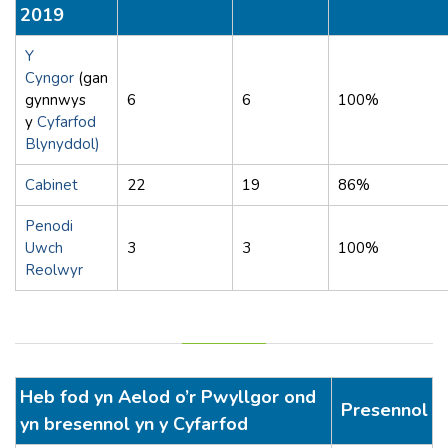
2019
Y
Cyngor
(gan
gynnwys
6
6
100%
y
Cyfarfod
Blynyddol)
Cabinet
22
19
86%
Penodi
Uwch
3
3
100%
Reolwyr
Heb fod yn Aelod o’r Pwyllgor ond
Presennol
yn bresennol yn y Cyfarfod