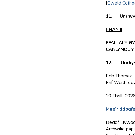
[
Gweld Cofno
11. Unrhyw e
RHAN II
EFALLAI Y G
CANLYNOL Y
12. Unrhyw e
Rob Thomas
Prif Weithred
10 Ebrill, 202
Mae’r ddogfe
Deddf Llywod
Archwilio papu