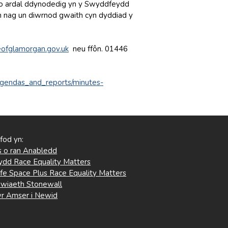
w o ardal ddynodedig yn y Swyddfeydd
h nag un diwrnod gwaith cyn dyddiad y
ofglamorgan.gov.uk
neu ffôn. 01446
_agendas_and_reports/minutes-
 fod yn:
 o ran Anabledd
ydd Race Equality Matters
fe Space Plus Race Equality Matters
wiaeth Stonewall
r Amser i Newid