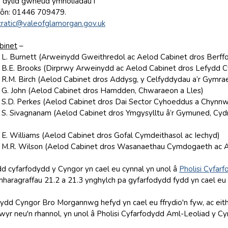
f, dylid gwneud ymholiadau i
fôn: 01446 709479.
ratic@valeofglamorgan.gov.uk
binet
–
L. Burnett (Arweinydd Gweithredol ac Aelod Cabinet dros Berff
B.E. Brooks (Dirprwy Arweinydd ac Aelod Cabinet dros Lefydd C
R.M. Birch (Aelod Cabinet dros Addysg, y Celfyddydau a’r Gymra
G. John (Aelod Cabinet dros Hamdden, Chwaraeon a Lles)
S.D. Perkes (Aelod Cabinet dros Dai Sector Cyhoeddus a Chynnw
 S. Sivagnanam (Aelod Cabinet dros Ymgysylltu â’r Gymuned, C
E. Williams (Aelod Cabinet dros Gofal Cymdeithasol ac Iechyd)
 M.R. Wilson (Aelod Cabinet dros Wasanaethau Cymdogaeth ac A
dd cyfarfodydd y Cyngor yn cael eu cynnal yn unol â
Pholisi Cyfar
aragraffau 21.2 a 21.3 ynghylch pa gyfarfodydd fydd yn cael eu cyn
ydd Cyngor Bro Morgannwg hefyd yn cael eu ffrydio'n fyw, ac eithr
lwyr neu'n rhannol, yn unol â Pholisi Cyfarfodydd Aml-Leoliad y Cy