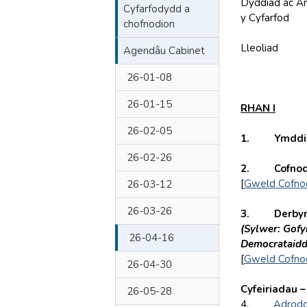
Dyddiad ac A
Cyfarfodydd a
y Cyfarfod
chofnodion
Lleoliad
Agendâu Cabinet
26-01-08
26-01-15
RHAN I
26-02-05
1.
Ymddi
26-02-26
2. Cofnodio
[
Gweld Cofno
26-03-12
26-03-26
3. Derbyn d
(Sylwer: Gofyn
26-04-16
Democrataidd 
[
Gweld Cofno
26-04-30
Cyfeiriadau –
26-05-28
4.
Adrodd