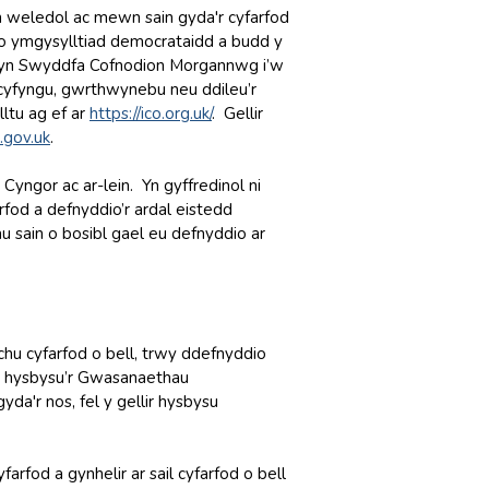
'n weledol ac mewn sain gyda'r cyfarfod
do ymgysylltiad democrataidd a budd y
d yn Swyddfa Cofnodion Morgannwg i’w
 cyfyngu, gwrthwynebu neu ddileu’r
ltu ag ef ar
https://ico.org.uk
/
. Gellir
gov.uk
.
Cyngor ac ar-lein. Yn gyffredinol ni
rfod a defnyddio’r ardal eistedd
u sain o bosibl gael eu defnyddio ar
hu cyfarfod o bell, trwy ddefnyddio
t hysbysu’r Gwasanaethau
da'r nos, fel y gellir hysbysu
rfod a gynhelir ar sail cyfarfod o bell