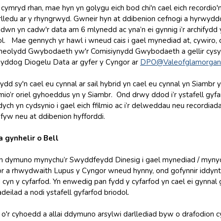
 cymryd rhan, mae hyn yn golygu eich bod chi'n cael eich recordio
arlledu ar y rhyngrwyd. Gwneir hyn at ddibenion cefnogi a hyrwyd
wn yn cadw'r data am 6 mlynedd ac yna’n ei gynnig i’r archifyd
l. Mae gennych yr hawl i wneud cais i gael mynediad at, cywiro,
heolydd Gwybodaeth yw'r Comisiynydd Gwybodaeth a gellir cysyl
Swyddog Diogelu Data ar gyfer y Cyngor ar
DPO@Valeofglamorgan.
dd sy'n cael eu cynnal ar sail hybrid yn cael eu cynnal yn Siambr y 
mio’r oriel gyhoeddus yn y Siambr. Ond drwy ddod i’r ystafell gyfa
ch yn cydsynio i gael eich ffilmio ac i’r delweddau neu recordiada
n fyw neu at ddibenion hyfforddi.
 gynhelir o Bell
’n dymuno mynychu’r Swyddfeydd Dinesig i gael mynediad / mynyc
or a rhwydwaith Lupus y Cyngor wneud hynny, ond gofynnir iddyn
yn y cyfarfod. Yn enwedig pan fydd y cyfarfod yn cael ei gynnal gy
deilad a nodi ystafell gyfarfod briodol.
'r cyhoedd a allai ddymuno arsylwi darllediad byw o drafodion cyfa