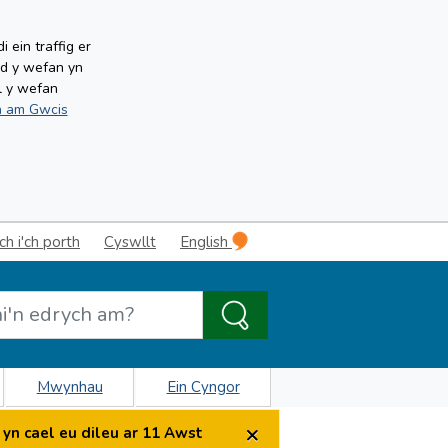
ein traffig er
ud y wefan yn
l y wefan
 am Gwcis
 i'ch porth
Cyswllt
English
Mwynhau
Ein Cyngor
×
yn cael eu dileu ar 11 Awst