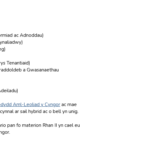
ormiad ac Adnoddau)
ynaliadwy)
eg)
ys Tenantiaid)
ydraddoldeb a Gwasanaethau
deiladu)
fodydd Aml-Leoliad y Cyngor
ac mae
nal ar sail hybrid ac o bell yn unig.
io pan fo materion Rhan II yn cael eu
ngor.