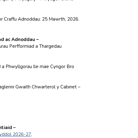
r Craffu Adnoddau: 25 Mawrth, 2026.
ad ac Adnoddau –
rau Perfformiad a Thargedau
 a Phwyllgorau lle mae Cyngor Bro
glenni Gwaith Chwarterol y Cabinet –
tiaid –
nyddol 2026-27
.