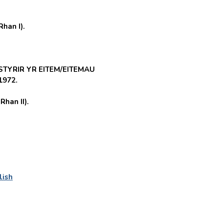
han I).
STYRIR YR EITEM/EITEMAU
1972.
han II).
lish