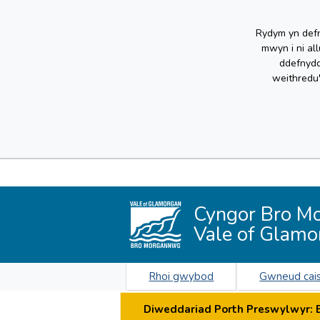
Rydym yn defn
mwyn i ni al
ddefnydd
weithredu
Cyngor Bro M
Vale of Glamo
Rhoi gwybod
Gwneud cai
Diweddariad Porth Preswylwyr: By