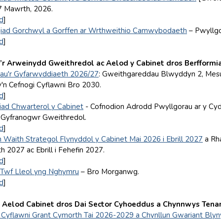
7 Mawrth, 2026.
d
]
iad Gorchwyl a Gorffen ar Wrthweithio Camwybodaeth
– Pwyllgo
d
]
r Arweinydd Gweithredol ac Aelod y Cabinet dros Berfformi
iau'r Gyfarwyddiaeth 2026/27
: Gweithgareddau Blwyddyn 2, Mesu
y'n Cefnogi Cyflawni Bro 2030.
d
]
ad Chwarterol y Cabinet
- Cofnodion Adrodd Pwyllgorau ar y Cyd
Gyfranogwr Gweithredol.
d
]
 Waith Strategol Flynyddol y Cabinet Mai 2026 i Ebrill 2027
a Rha
h 2027 ac Ebrill i Fehefin 2027.
d
]
 Twf Lleol yng Nghymru
– Bro Morganwg.
d
]
 Aelod Cabinet dros Dai Sector Cyhoeddus a Chynnwys Tenan
 Cyflawni Grant Cymorth Tai 2026-2029 a Chynllun Gwariant Bly