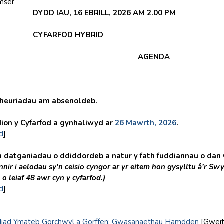
mser
DYDD IAU, 16 EBRILL, 2026 AM 2.00 PM
CYFARFOD HYBRID
AGENDA
heuriadau am absenoldeb.
n y Cyfarfod a gynhaliwyd ar
26 Mawrth, 2026
.
d
]
atganiadau o ddiddordeb a natur y fath fuddiannau o dan
nir i aelodau sy’n ceisio cyngor ar yr eitem hon gysylltu â’r
Swy
o leiaf 48 awr cyn y cyfarfod.)
d
]
iad Ymateb Gorchwyl a Gorffen: Gwasanaethau Hamdden
[Gweit