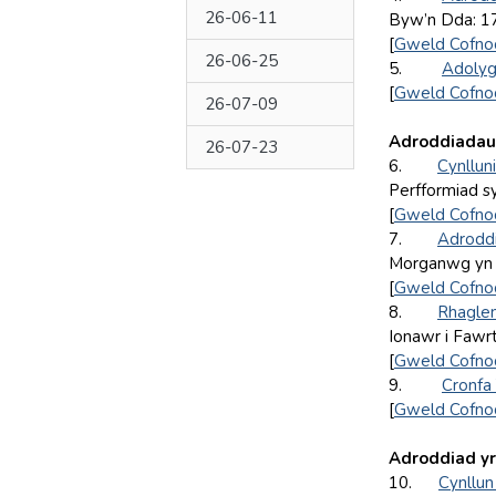
26-06-11
Byw’n Dda: 1
[
Gweld Cofno
26-06-25
5.
Adolyg
[
Gweld Cofno
26-07-09
Adroddiadau’
26-07-23
6.
Cynllun
Perfformiad s
[
Gweld Cofno
7.
Adroddi
Morganwg yn 
[
Gweld Cofno
8.
Rhaglen
Ionawr i Fawrt
[
Gweld Cofno
9.
Cronfa
[
Gweld Cofno
Adroddiad yr
10.
Cynllun