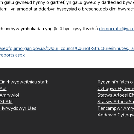
yn gallu gwneud hynny o gartref, yn gallu gweld y darllediad by
 Barri, yn amodol ar dderbyn hysbysiad o bresenoldeb dim hwyrac
h unrhyw ymholiadau ynglŷn â hyn, cysylltwch â
democratic@vale
aleofglamorgan.gov.uk/cy/our_council/Council-Structure/minutes,
reports.aspx
Ein rhwydweithiau staff:
Rydyn ni'n falch o
Abl
Cyflogwr Hyderus
Amrywiol
Statws Arloesi Ef
GLAM
Statws Arloesi Sa
Hyrwyddwyr Lles
Pencampwr Amry
Addewid Cyflogw