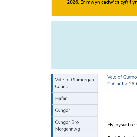
2026. Er mwyn cadw'ch cyfrif 
Vale of Glamo
Vale of Glamorgan
Cabinet
>
26-
Council
Hafan
Cyngor
Cyngor Bro
Hysbysiad o’r
Morgannwg