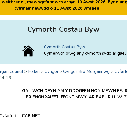
yn weithredol, mewngofnodwch erbyn 10 Awst 2026. Bydd ang
cyfrinair newydd o 11 Awst 2026 ymlaen.
Cymorth Costau Byw
Cymorth Costau Byw
Cymerwch olwg ar y cymorth sydd ar gael 
rgan Council
>
Hafan
>
Cyngor
>
Cyngor Bro Morgannwg
>
Cyfarf
04-16
GALLWCH OFYN AM Y DDOGFEN HON MEWN FFURF
ER ENGHRAIFFT: FFONT MWY, AR BAPUR LLIW
 Cyfarfod
CABINET