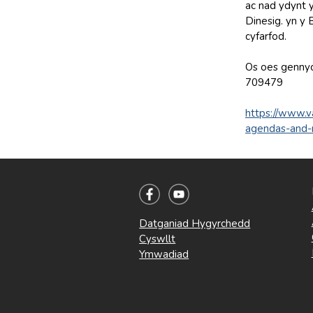
ac nad ydynt 
Dinesig. yn y
cyfarfod.
Os oes gennyc
709479
https://www.v
agendas-and-
Datganiad Hygyrchedd
Cyswllt
Ymwadiad