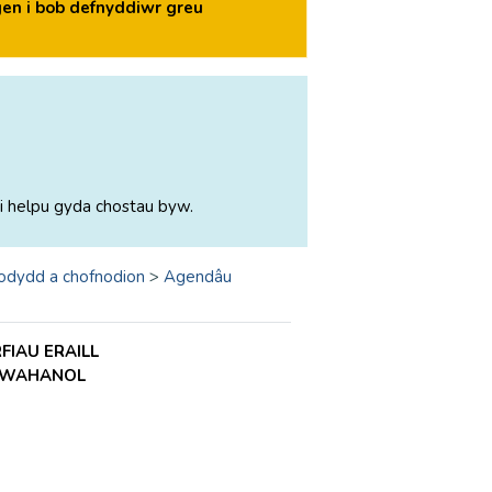
en i bob defnyddiwr greu
i helpu gyda chostau byw.
odydd a chofnodion
>
Agendâu
IAU ERAILL
 GWAHANOL