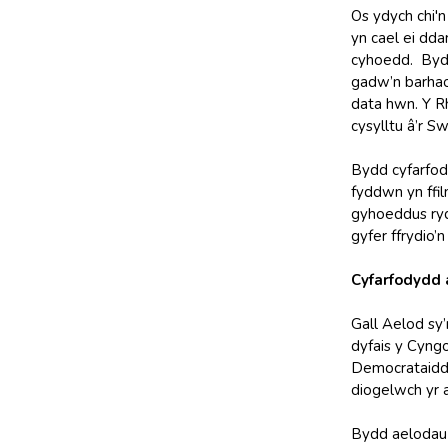
Os ydych chi'n
yn cael ei dd
cyhoedd. Bydd
gadw’n barhao
data hwn. Y R
cysylltu â’r 
Bydd cyfarfody
fyddwn yn ffil
gyhoeddus rydy
gyfer ffrydio’
Cyfarfodydd a
Gall Aelod sy
dyfais y Cyng
Democrataidd c
diogelwch yr a
Bydd aelodau o