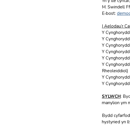
Yn y lle cynta
M. Swindell F
E‑bost:
democ
I Aelodau’r Ca
Y Cynghorydd 
Y Cynghorydd 
Y Cynghorydd 
Y Cynghorydd 
Y Cynghorydd 
Y Cynghorydd
Rheoleiddiol)
Y Cynghorydd 
Y Cynghorydd
SYLWCH
: By
manylion ym mh
Bydd cyfarfod
hystyried yn l