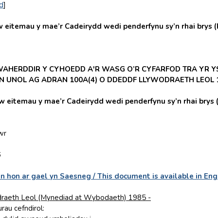
d
]
itemau y mae’r Cadeirydd wedi penderfynu sy’n rhai brys (R
WAHERDDIR Y CYHOEDD A'R WASG O’R CYFARFOD TRA YR Y
N UNOL AG ADRAN 100A(4) O DDEDDF LLYWODRAETH LEOL 
itemau y mae’r Cadeirydd wedi penderfynu sy’n rhai brys (R
wr
6
n hon ar gael yn Saesneg / This document is available in Eng
raeth Leol (Mynediad at Wybodaeth) 1985 -
rau cefndirol: