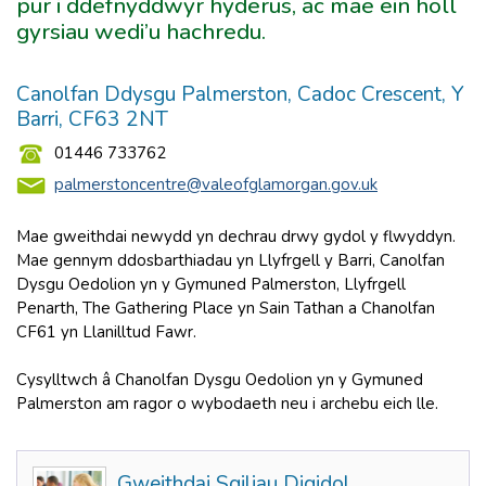
pur i ddefnyddwyr hyderus, ac mae ein holl
gyrsiau wedi’u hachredu.
Canolfan Ddysgu Palmerston, Cadoc Crescent, Y
Barri, CF63 2NT
01446 733762
palmerstoncentre@valeofglamorgan.gov.uk
Mae gweithdai newydd yn dechrau drwy gydol y flwyddyn.
Mae gennym ddosbarthiadau yn Llyfrgell y Barri, Canolfan
Dysgu Oedolion yn y Gymuned Palmerston, Llyfrgell
Penarth, The Gathering Place yn Sain Tathan a Chanolfan
CF61 yn Llanilltud Fawr.
Cysylltwch â Chanolfan Dysgu Oedolion yn y Gymuned
Palmerston am ragor o wybodaeth neu i archebu eich lle.
Gweithdai Sgiliau Digidol