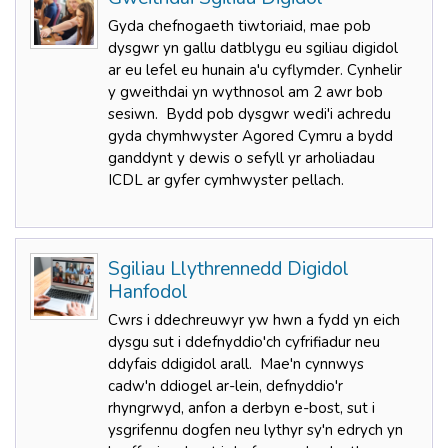
Gyda chefnogaeth tiwtoriaid, mae pob
dysgwr yn gallu datblygu eu sgiliau digidol
ar eu lefel eu hunain a'u cyflymder. Cynhelir
y gweithdai yn wythnosol am 2 awr bob
sesiwn. Bydd pob dysgwr wedi'i achredu
gyda chymhwyster Agored Cymru a bydd
ganddynt y dewis o sefyll yr arholiadau
ICDL ar gyfer cymhwyster pellach.
Sgiliau Llythrennedd Digidol
Hanfodol
Cwrs i ddechreuwyr yw hwn a fydd yn eich
dysgu sut i ddefnyddio'ch cyfrifiadur neu
ddyfais ddigidol arall. Mae'n cynnwys
cadw'n ddiogel ar-lein, defnyddio'r
rhyngrwyd, anfon a derbyn e-bost, sut i
ysgrifennu dogfen neu lythyr sy'n edrych yn