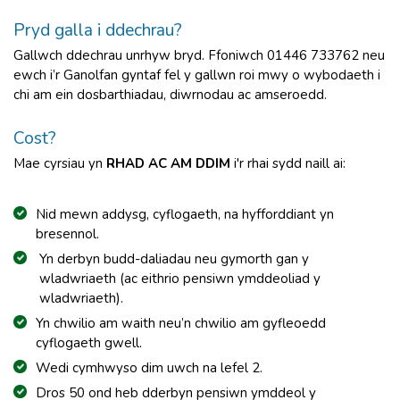
Pryd galla i ddechrau?
Gallwch ddechrau unrhyw bryd. Ffoniwch 01446 733762 neu
ewch i’r Ganolfan gyntaf fel y gallwn roi mwy o wybodaeth i
chi am ein dosbarthiadau, diwrnodau ac amseroedd.
Cost?
Mae cyrsiau yn
RHAD AC AM DDIM
i'r rhai sydd naill ai:
Nid mewn addysg, cyflogaeth, na hyfforddiant yn
bresennol.
Yn derbyn budd-daliadau neu gymorth gan y
wladwriaeth (ac eithrio pensiwn ymddeoliad y
wladwriaeth).
Yn chwilio am waith neu’n chwilio am gyfleoedd
cyflogaeth gwell.
Wedi cymhwyso dim uwch na lefel 2.
Dros 50 ond heb dderbyn pensiwn ymddeol y