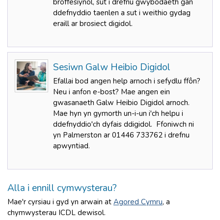
broffesiynol, sut i drefnu gwybodaeth gan
ddefnyddio taenlen a sut i weithio gydag
eraill ar brosiect digidol.
Sesiwn Galw Heibio Digidol
Efallai bod angen help arnoch i sefydlu ffôn?
Neu i anfon e-bost? Mae angen ein
gwasanaeth Galw Heibio Digidol arnoch.
Mae hyn yn gymorth un-i-un i'ch helpu i
ddefnyddio'ch dyfais ddigidol. Ffoniwch ni
yn Palmerston ar 01446 733762 i drefnu
apwyntiad.
Alla i ennill cymwysterau?
Mae'r cyrsiau i gyd yn arwain at
Agored Cymru
, a
chymwysterau ICDL dewisol.