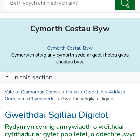
Cymorth Costau Byw
Cymorth Costau Byw
Cymerwch olwg ar y cymorth sydd ar gael i helpu gyda
chostau byw.
In this section
Vale of Glamorgan Council
>
Hafan
>
Gweithio
>
Addysg
Oedolion a Chymunedol
>
Gweithdai Sgiliau Digidol
Gweithdai Sgiliau Digidol
Rydym yn cynnig amrywiaeth o weithdai
cyfrifiadur ar gyfer pob lefel, o ddechreuwyr