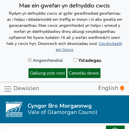
Mae ein gwefan yn defnyddio cwcis
Rydym yn defnyddio cwcis ar gyfer gweithrediad gwefannau
ac i helpu i ddadansoddi ein traffig er mwyn i ni allu gwella ein
gwasanaethau. Mae cwcis angenrheidiol yn helpu i wneud y
wefan yn ddefnyddiadwy drwy alluogi swyddogaethau
sylfaenol fel llywio tudalen. Ni all y wefan weithredu'n iawn
heb y cwcis hyn. Dewiswch eich dewisiadau isod.
Gwybodaeth
am Gwcis
Angenrheidiol
Ystadegau
Galluogi pob cwci
Caniatáu dewis
English
Dewislen
Cyngor Bro Morgannwg
Vale of Glamorgan Council