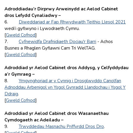
Adroddiadau’r Dirprwy Arweinydd ac Aelod Cabinet
dros Lefydd Cynaliadwy –
6.
Diweddariad ar Fap Rhwydwaith Teithio Llesol 2021
wedi’i gyflwyno i Lywodraeth Cymru.
[
Gweld Cofnod
]
7.
Cyfnewidfa Drafnidiaeth Dociau'r Barri
- Achos
Busnes a Rhaglen Gyflawni Cam Tri WelTAG.
[
Gweld Cofnod
]
Adroddiad yr Aelod Cabinet dros Addysg, y Celfyddydau
a’r Gymraeg
–
8.
Ymgynghoriad ar y Cynnig i Drosglwyddo Canolfan
Adnoddau Arbenigol yn Ysgol Gynradd Llandochau i Ysgol Y
Ddraig
.
[
Gweld Cofnod
]
Adroddiad yr Aelod Cabinet dros Wasanaethau
Cymdogaeth ac Adeiladu –
9.
Trwyddedau Masnachu Priffyrdd Dros Dro
.
[
Gweld Cofnod
]