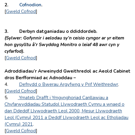
2.
Cofnodion
.
[
Gweld Cofnod
]
3. Derbyn datganiadau o ddiddordeb.
(Sylwer: Gofynnir i aelodau sy’n ceisio cyngor ar yr eitem
hon gysylltu â’r Swyddog Monitro o leiaf 48 awr cyn y
cyfarfod).
[
Gweld Cofnod
]
Adroddiadau’r Arweinydd Gweithredol ac Aeold Cabinet
dros Berfformiad ac Adnoddau –
4.
Defnydd o Bwerau Argyfwng y Prif Weithredwr
.
[
Gweld Cofnod
]
5.
Ymateb Drafft i Ymgynghoriad Canllawiau a
Chyfarwyddiadau Statudol Llywodraeth Cymru a wnaed o
dan Ddeddf Llywodraeth Leol 2000, Mesur Llywodraeth
Leol (Cymru) 2011 a Deddf Llywodraeth Leol ac Etholiadau
(Cymru) 2021
.
[
Gweld Cofnod
]