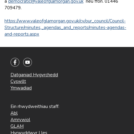
â
democratic@valeofglamorgan.gov.uk
neu ffôn. 01446
709479.
https://www.valeofglamorgan.gov.uk/cy/our_council/Council-
Structure/minutes,_agendas_and_reports/minutes-agendas-
and-reports.aspx
Datganiad Hygyrchedd
Cyswllt
Ymwadiad
Ein rhwydweithiau staff:
Abl
Amrywiol
GLAM
Hyrwyddwyr Lles