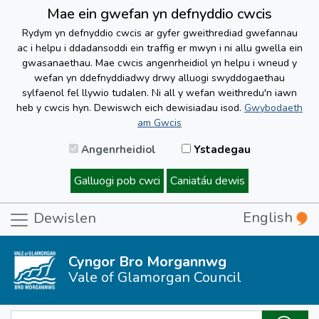
Mae ein gwefan yn defnyddio cwcis
Rydym yn defnyddio cwcis ar gyfer gweithrediad gwefannau
ac i helpu i ddadansoddi ein traffig er mwyn i ni allu gwella ein
gwasanaethau. Mae cwcis angenrheidiol yn helpu i wneud y
wefan yn ddefnyddiadwy drwy alluogi swyddogaethau
sylfaenol fel llywio tudalen. Ni all y wefan weithredu'n iawn
heb y cwcis hyn. Dewiswch eich dewisiadau isod.
Gwybodaeth
am Gwcis
Angenrheidiol
Ystadegau
Galluogi pob cwci
Caniatáu dewis
English
Dewislen
Cyngor Bro Morgannwg
Vale of Glamorgan Council