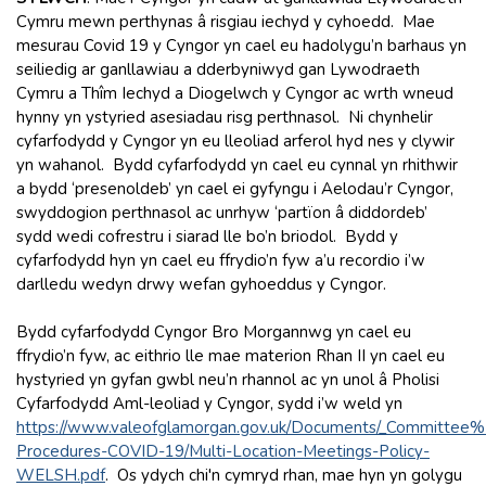
Cymru mewn perthynas â risgiau iechyd y cyhoedd. Mae
mesurau Covid 19 y Cyngor yn cael eu hadolygu’n barhaus yn
seiliedig ar ganllawiau a dderbyniwyd gan Lywodraeth
Cymru a Thîm Iechyd a Diogelwch y Cyngor ac wrth wneud
hynny yn ystyried asesiadau risg perthnasol. Ni chynhelir
cyfarfodydd y Cyngor yn eu lleoliad arferol hyd nes y clywir
yn wahanol. Bydd cyfarfodydd yn cael eu cynnal yn rhithwir
a bydd ‘presenoldeb’ yn cael ei gyfyngu i Aelodau’r Cyngor,
swyddogion perthnasol ac unrhyw ‘partïon â diddordeb’
sydd wedi cofrestru i siarad lle bo’n briodol. Bydd y
cyfarfodydd hyn yn cael eu ffrydio’n fyw a’u recordio i’w
darlledu wedyn drwy wefan gyhoeddus y Cyngor.
Bydd cyfarfodydd Cyngor Bro Morgannwg yn cael eu
ffrydio’n fyw, ac eithrio lle mae materion Rhan II yn cael eu
hystyried yn gyfan gwbl neu’n rhannol ac yn unol â Pholisi
Cyfarfodydd Aml-leoliad y Cyngor, sydd i’w weld yn
https://www.valeofglamorgan.gov.uk/Documents/_Committee
Procedures-COVID-19/Multi-Location-Meetings-Policy-
WELSH.pdf
. Os ydych chi'n cymryd rhan, mae hyn yn golygu