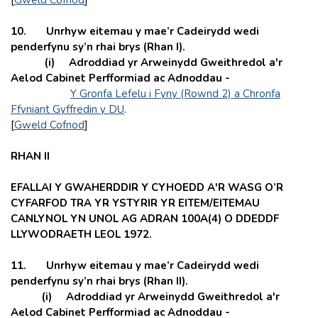
10. Unrhyw eitemau y mae’r Cadeirydd wedi
penderfynu sy’n rhai brys (Rhan I).
(i) Adroddiad yr Arweinydd Gweithredol a'r
Aelod Cabinet Perfformiad ac Adnoddau -
Y Gronfa Lefelu i Fyny (Rownd 2) a Chronfa
Ffyniant Gyffredin y DU
.
[
Gweld Cofnod
]
RHAN II
EFALLAI Y GWAHERDDIR Y CYHOEDD A'R WASG O’R
CYFARFOD TRA YR YSTYRIR YR EITEM/EITEMAU
CANLYNOL YN UNOL AG ADRAN 100A(4) O DDEDDF
LLYWODRAETH LEOL 1972.
11. Unrhyw eitemau y mae’r Cadeirydd wedi
penderfynu sy’n rhai brys (Rhan II).
(i) Adroddiad yr Arweinydd Gweithredol a'r
Aelod Cabinet Perfformiad ac Adnoddau -