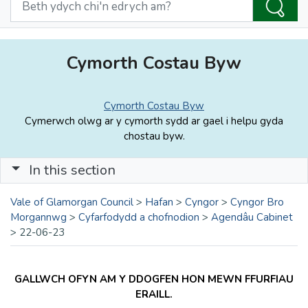
Cymorth Costau Byw
Cymorth Costau Byw
Cymerwch olwg ar y cymorth sydd ar gael i helpu gyda
chostau byw.
In this section
Vale of Glamorgan Council
>
Hafan
>
Cyngor
>
Cyngor Bro
Morgannwg
>
Cyfarfodydd a chofnodion
>
Agendâu Cabinet
>
22-06-23
GALLWCH OFYN AM Y DDOGFEN HON MEWN FFURFIAU
ERAILL.