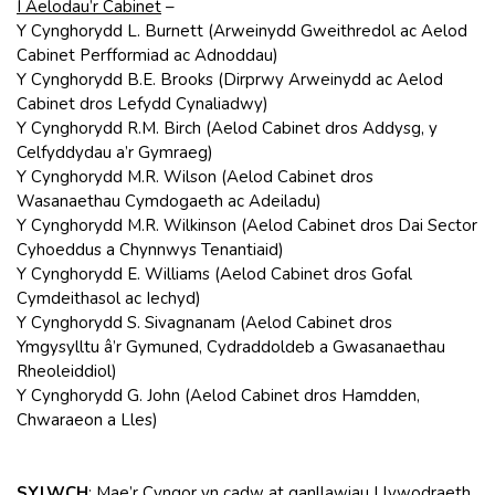
I Aelodau’r Cabinet
–
Y Cynghorydd L. Burnett (Arweinydd Gweithredol ac Aelod
Cabinet Perfformiad ac Adnoddau)
Y Cynghorydd B.E. Brooks (Dirprwy Arweinydd ac Aelod
Cabinet dros Lefydd Cynaliadwy)
Y Cynghorydd R.M. Birch (Aelod Cabinet dros Addysg, y
Celfyddydau a’r Gymraeg)
Y Cynghorydd M.R. Wilson (Aelod Cabinet dros
Wasanaethau Cymdogaeth ac Adeiladu)
Y Cynghorydd M.R. Wilkinson (Aelod Cabinet dros Dai Sector
Cyhoeddus a Chynnwys Tenantiaid)
Y Cynghorydd E. Williams (Aelod Cabinet dros Gofal
Cymdeithasol ac Iechyd)
Y Cynghorydd S. Sivagnanam (Aelod Cabinet dros
Ymgysylltu â’r Gymuned, Cydraddoldeb a Gwasanaethau
Rheoleiddiol)
Y Cynghorydd G. John (Aelod Cabinet dros Hamdden,
Chwaraeon a Lles)
SYLWCH
: Mae’r Cyngor yn cadw at ganllawiau Llywodraeth