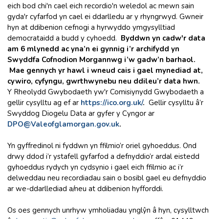
eich bod chi'n cael eich recordio'n weledol ac mewn sain
gyda'r cyfarfod yn cael ei ddarlledu ar y rhyngrwyd. Gwneir
hyn at ddibenion cefnogi a hyrwyddo ymgysylltiad
democrataidd a budd y cyhoedd.
Byddwn yn cadw'r data
am 6 mlynedd ac yna’n ei gynnig i’r archifydd yn
Swyddfa Cofnodion Morgannwg i’w gadw’n barhaol.
Mae gennych yr hawl i wneud cais i gael mynediad at,
cywiro, cyfyngu, gwrthwynebu neu ddileu’r data hwn.
Y Rheolydd Gwybodaeth yw'r Comisiynydd Gwybodaeth a
gellir cysylltu ag ef ar
https://ico.org.uk
/
.
Gellir cysylltu â’r
Swyddog Diogelu Data ar gyfer y Cyngor ar
DPO@Valeofglamorgan.gov.uk
.
Yn gyffredinol ni fyddwn yn ffilmio’r oriel gyhoeddus. Ond
drwy ddod i’r ystafell gyfarfod a defnyddio’r ardal eistedd
gyhoeddus rydych yn cydsynio i gael eich ffilmio ac i’r
delweddau neu recordiadau sain o bosibl gael eu defnyddio
ar we-ddarllediad a/neu at ddibenion hyfforddi.
Os oes gennych unrhyw ymholiadau ynglŷn â hyn, cysylltwch