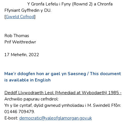
Y Gronfa Lefelu i Fyny (Rownd 2) a Chronfa
Ffyniant Gyffredin y DU.
[
Gweld Cofnod
]
Rob Thomas
Prif Weithredwr
17 Mehefin, 2022
Mae’r ddogfen hon ar gael yn Saesneg / This document
is available in English
Deddf Llywodraeth Leol (Mynediad at Wybodaeth) 1985 -
Archwilio papurau cefndirol:
Yn y lle cyntaf, dylid gwneud ymholiadau i M. Swindell Ffôn:
01446 709479.
E‑bost:
democratic@valeofglamorgan.gov.uk