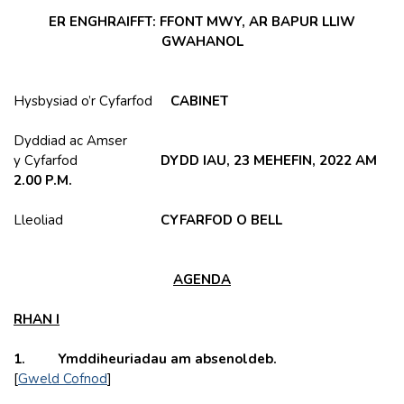
ER ENGHRAIFFT: FFONT MWY, AR BAPUR LLIW
GWAHANOL
Hysbysiad o’r Cyfarfod
CABINET
Dyddiad ac Amser
y Cyfarfod
DYDD IAU, 23 MEHEFIN, 2022 AM
2.00 P.M.
Lleoliad
CYFARFOD O BELL
AGENDA
RHAN I
1. Ymddiheuriadau am absenoldeb.
[
Gweld Cofnod
]