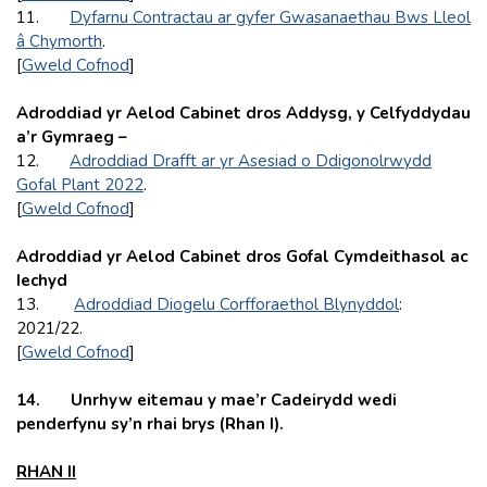
11.
Dyfarnu Contractau ar gyfer Gwasanaethau Bws Lleol
â Chymorth
.
[
Gweld Cofnod
]
Adroddiad yr Aelod Cabinet dros Addysg, y Celfyddydau
a’r Gymraeg
–
12.
Adroddiad Drafft ar yr Asesiad o Ddigonolrwydd
Gofal Plant 2022
.
[
Gweld Cofnod
]
Adroddiad yr Aelod Cabinet dros Gofal Cymdeithasol ac
Iechyd
13.
Adroddiad Diogelu Corfforaethol Blynyddol
:
2021/22.
[
Gweld Cofnod
]
14. Unrhyw eitemau y mae’r Cadeirydd wedi
penderfynu sy’n rhai brys (Rhan I).
RHAN II