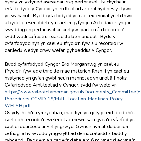
hynny yn ystyried asesiadau risg perthnasol. Ni chynhelir
cyfarfodydd y Cyngor yn eu lleoliad arferol hyd nes y clywir
yn wahanol. Bydd cyfarfodydd yn cael eu cynnal yn rhithwir
a bydd ‘presenoldeb’ yn cael ei gyfyngu i Aelodau’r Cyngor,
swyddogion perthnasol ac unrhyw ‘partïon â diddordeb’
sydd wedi cofrestru i siarad lle bo’n briodol. Bydd y
cyfarfodydd hyn yn cael eu ffrydio’n fyw a’u recordio i’w
darlledu wedyn drwy wefan gyhoeddus y Cyngor.
Bydd cyfarfodydd Cyngor Bro Morgannwg yn cael eu
ffrydio’n fyw, ac eithrio lle mae materion Rhan II yn cael eu
hystyried yn gyfan gwbl neu’n rhannol ac yn unol â Pholisi
Cyfarfodydd Aml-leoliad y Cyngor, sydd i’w weld yn
https://www.valeofglamorgan.gov.uk/Documents/_Committee
Procedures-COVID-19/Multi-Location-Meetings-Policy-
WELSH.pdf.
Os ydych chi'n cymryd rhan, mae hyn yn golygu eich bod chi'n
cael eich recordio'n weledol ac mewn sain gyda'r cyfarfod yn
cael ei ddarlledu ar y rhyngrwyd. Gwneir hyn at ddibenion
cefnogi a hyrwyddo ymgysylltiad democrataidd a budd y
cyhoedd.
Byddwn yn cadw'r data am 6 mlynedd ac yna’n