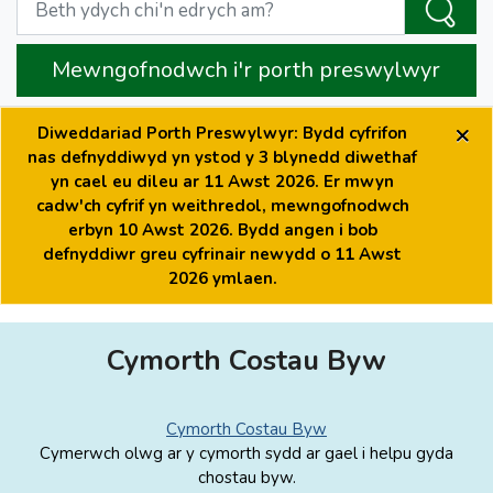
Mewngofnodwch i'r porth preswylwyr
×
Diweddariad Porth Preswylwyr: Bydd cyfrifon
nas defnyddiwyd yn ystod y 3 blynedd diwethaf
yn cael eu dileu ar 11 Awst 2026. Er mwyn
cadw'ch cyfrif yn weithredol, mewngofnodwch
erbyn 10 Awst 2026. Bydd angen i bob
defnyddiwr greu cyfrinair newydd o 11 Awst
2026 ymlaen.
Cymorth Costau Byw
Cymorth Costau Byw
Cymerwch olwg ar y cymorth sydd ar gael i helpu gyda
chostau byw.