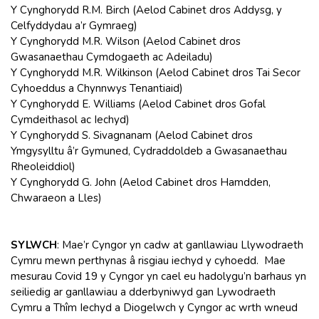
Y Cynghorydd R.M. Birch (Aelod Cabinet dros Addysg, y
Celfyddydau a’r Gymraeg)
Y Cynghorydd M.R. Wilson (Aelod Cabinet dros
Gwasanaethau Cymdogaeth ac Adeiladu)
Y Cynghorydd M.R. Wilkinson (Aelod Cabinet dros Tai Secor
Cyhoeddus a Chynnwys Tenantiaid)
Y Cynghorydd E. Williams (Aelod Cabinet dros Gofal
Cymdeithasol ac Iechyd)
Y Cynghorydd S. Sivagnanam (Aelod Cabinet dros
Ymgysylltu â’r Gymuned, Cydraddoldeb a Gwasanaethau
Rheoleiddiol)
Y Cynghorydd G. John (Aelod Cabinet dros Hamdden,
Chwaraeon a Lles)
SYLWCH
: Mae’r Cyngor yn cadw at ganllawiau Llywodraeth
Cymru mewn perthynas â risgiau iechyd y cyhoedd. Mae
mesurau Covid 19 y Cyngor yn cael eu hadolygu’n barhaus yn
seiliedig ar ganllawiau a dderbyniwyd gan Lywodraeth
Cymru a Thîm Iechyd a Diogelwch y Cyngor ac wrth wneud