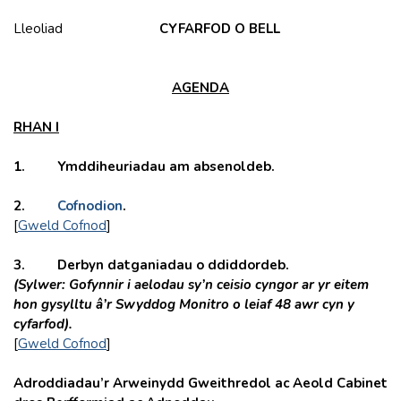
Lleoliad
CYFARFOD O BELL
AGENDA
RHAN I
1. Ymddiheuriadau am absenoldeb.
2.
Cofnodion
.
[
Gweld Cofnod
]
3. Derbyn datganiadau o ddiddordeb.
(Sylwer: Gofynnir i aelodau sy’n ceisio cyngor ar yr eitem
hon gysylltu â’r Swyddog Monitro o leiaf 48 awr cyn y
cyfarfod).
[
Gweld Cofnod
]
Adroddiadau’r Arweinydd Gweithredol ac Aeold Cabinet