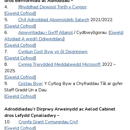
dros Berfformiad ac Adnoddau –
4.
Rhyddhad Dewisol Treth y Cyngor
.
[
Gweld Cofnod
]
5.
Ch4 Adroddiad Absenoldeb Salwch
2021/2022.
[
Gweld Cofnod
]
6.
Apwyntiadau i Gyrff Allanol
/ Cydbwyllgorau. [
Gweld
Atodiad A wedi'i Ddiweddaru
]
[
Gweld Cofnod
]
7.
Cynllun Cost Byw yn ôl Disgresiwn
.
[
Gweld Cofnod
]
8.
Cynnig Trwydded Meddalwedd Microsoft
2022 –
2025.
[
Gweld Cofnod
]
9.
Costau Byw
: Y Cyflog Byw a Chyfraddau Tâl ar gyfer
Staff Gradd Un a Dau.
[
Gweld Cofnod
]
Adroddiadau’r Dirprwy Arweinydd ac Aelod Cabinet
dros Lefydd Cynaliadwy –
10.
Cronfa Grant Cymunedau Cryf
.
[
Gweld Cofnod
]