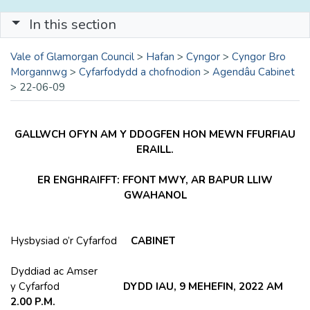
In this section
Vale of Glamorgan Council
>
Hafan
>
Cyngor
>
Cyngor Bro
Morgannwg
>
Cyfarfodydd a chofnodion
>
Agendâu Cabinet
>
22-06-09
GALLWCH OFYN AM Y DDOGFEN HON MEWN FFURFIAU
ERAILL.
ER ENGHRAIFFT: FFONT MWY, AR BAPUR LLIW
GWAHANOL
Hysbysiad o’r Cyfarfod
CABINET
Dyddiad ac Amser
y Cyfarfod
DYDD IAU, 9 MEHEFIN, 2022 AM
2.00 P.M.