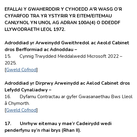
EFALLAI Y GWAHERDDIR Y CYHOEDD A'R WASG O’R
CYFARFOD TRA YR YSTYRIR YR EITEM/EITEMAU
CANLYNOL YN UNOL AG ADRAN 100A(4) O DDEDDF
LLYWODRAETH LEOL 1972.
Adroddiad yr Arweinydd Gweithredol ac Aeold Cabinet
dros Berfformiad ac Adnoddau –
15. Cynnig Trwydded Meddalwedd Microsoft 2022 –
2025.
[
Gweld Cofnod
]
Adroddiad yr Dirprwy Arweinydd ac Aelod Cabinet dros
Lefydd Cynaliadwy –
16. Dyfarnu Contractau ar gyfer Gwasanaethau Bws Lleol
â Chymorth.
[
Gweld Cofnod
]
17. Unrhyw eitemau y mae’r Cadeirydd wedi
penderfynu sy’n rhai brys (Rhan II).