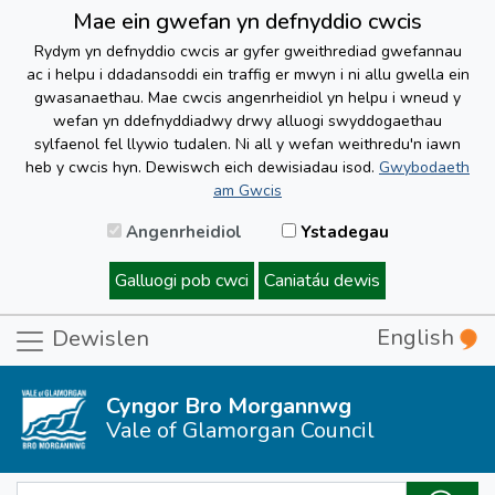
Mae ein gwefan yn defnyddio cwcis
Rydym yn defnyddio cwcis ar gyfer gweithrediad gwefannau
ac i helpu i ddadansoddi ein traffig er mwyn i ni allu gwella ein
gwasanaethau. Mae cwcis angenrheidiol yn helpu i wneud y
wefan yn ddefnyddiadwy drwy alluogi swyddogaethau
sylfaenol fel llywio tudalen. Ni all y wefan weithredu'n iawn
heb y cwcis hyn. Dewiswch eich dewisiadau isod.
Gwybodaeth
am Gwcis
Angenrheidiol
Ystadegau
Galluogi pob cwci
Caniatáu dewis
English
Dewislen
Cyngor Bro Morgannwg
Vale of Glamorgan Council