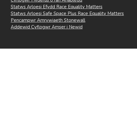
Statws Arloesi Efydd Race Equality Matters
Statws Arloesi Safe Space Plus Race Equality Matters
Pencampwr Amrywiaeth Stonewall
Addewid Cyflogwr Amser i Newid