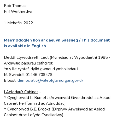
Rob Thomas
Prif Weithredwr
1 Mehefin, 2022
Mae’r ddogfen hon ar gael yn Saesneg / This document
is available in English
Deddf Llywodraeth Leol (Mynediad at Wybodaeth) 1985 -
Archwilio papurau cefndirol:
Yn y lle cyntaf, dylid gwneud ymholiadau i
M. Swindell 01446 709479.
E‑bost:
democratic@valeofglamorgan.gov.uk
I Aelodau’r Cabinet
–
Y Cynghorydd L. Burnett (Arweinydd Gweithredol ac Aelod
Cabinet Perfformiad ac Adnoddau)
Y Cynghorydd B.E. Brooks (Dirprwy Arweinydd ac Aelod
Cabinet dros Lefydd Cynaliadwy)