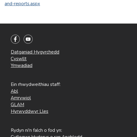
and-reports.aspx
Datganiad Hygyrchedd
Cyswllt
Ymwadiad
Ein rhwydweithiau staff:
Abl
Amrywiol
GLAM
Hyrwyddwyr Lles
Rydyn ni'n falch o fod yn:
Cyflogwr Hyderus o ran Anabledd