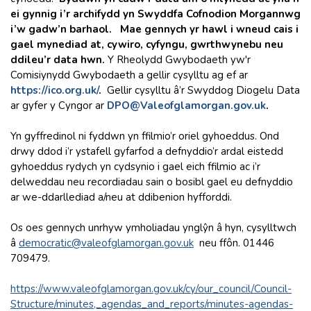
ei gynnig i’r archifydd yn Swyddfa Cofnodion Morgannwg
i’w gadw’n barhaol. Mae gennych yr hawl i wneud cais i
gael mynediad at, cywiro, cyfyngu, gwrthwynebu neu
ddileu’r data hwn.
Y Rheolydd Gwybodaeth yw'r
Comisiynydd Gwybodaeth a gellir cysylltu ag ef ar
https://ico.org.uk
/
.
Gellir cysylltu â’r Swyddog Diogelu Data
ar gyfer y Cyngor ar
DPO@Valeofglamorgan.gov.uk
.
Yn gyffredinol ni fyddwn yn ffilmio’r oriel gyhoeddus. Ond
drwy ddod i’r ystafell gyfarfod a defnyddio’r ardal eistedd
gyhoeddus rydych yn cydsynio i gael eich ffilmio ac i’r
delweddau neu recordiadau sain o bosibl gael eu defnyddio
ar we-ddarllediad a/neu at ddibenion hyfforddi.
Os oes gennych unrhyw ymholiadau ynglŷn â hyn, cysylltwch
â
democratic@valeofglamorgan.gov.uk
neu ffôn. 01446
709479.
https://www.valeofglamorgan.gov.uk/cy/our_council/Council-
Structure/minutes,_agendas_and_reports/minutes-agendas-