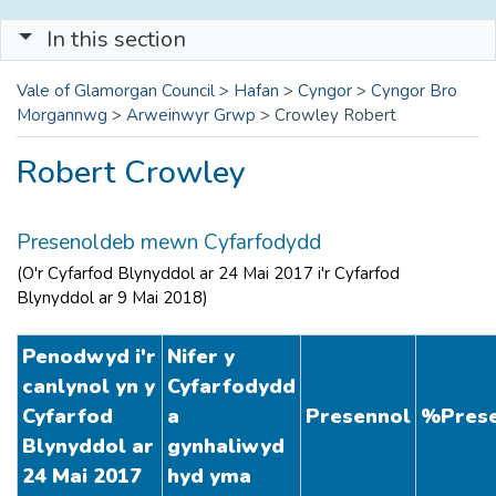
In this section
Vale of Glamorgan Council
>
Hafan
>
Cyngor
>
Cyngor Bro
Morgannwg
>
Arweinwyr Grwp
>
Crowley Robert
Robert Crowley
Presenoldeb mewn Cyfarfodydd
(O'r Cyfarfod Blynyddol ar 24 Mai 2017 i'r Cyfarfod
Blynyddol ar 9 Mai 2018)
Penodwyd i'r
Nifer y
canlynol yn y
Cyfarfodydd
Cyfarfod
a
Presennol
%
Pres
Blynyddol ar
gynhaliwyd
24 Mai 2017
hyd yma