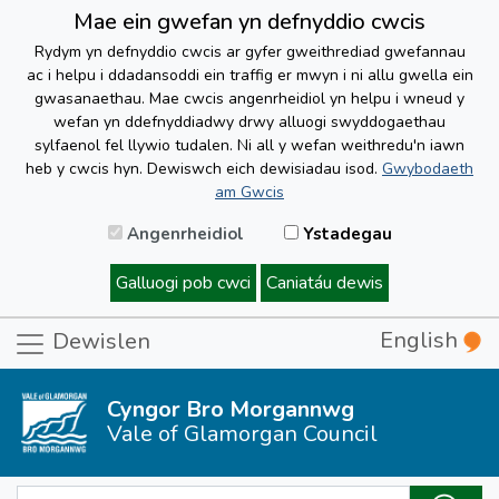
Mae ein gwefan yn defnyddio cwcis
Rydym yn defnyddio cwcis ar gyfer gweithrediad gwefannau
ac i helpu i ddadansoddi ein traffig er mwyn i ni allu gwella ein
gwasanaethau. Mae cwcis angenrheidiol yn helpu i wneud y
wefan yn ddefnyddiadwy drwy alluogi swyddogaethau
sylfaenol fel llywio tudalen. Ni all y wefan weithredu'n iawn
heb y cwcis hyn. Dewiswch eich dewisiadau isod.
Gwybodaeth
am Gwcis
Angenrheidiol
Ystadegau
Galluogi pob cwci
Caniatáu dewis
English
Dewislen
Cyngor Bro Morgannwg
Vale of Glamorgan Council