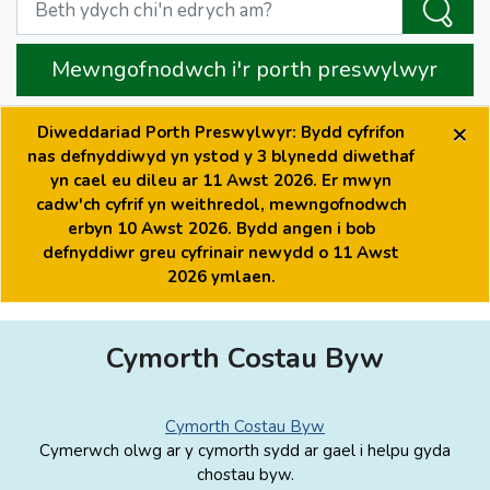
Mewngofnodwch i'r porth preswylwyr
×
Diweddariad Porth Preswylwyr: Bydd cyfrifon
nas defnyddiwyd yn ystod y 3 blynedd diwethaf
yn cael eu dileu ar 11 Awst 2026. Er mwyn
cadw'ch cyfrif yn weithredol, mewngofnodwch
erbyn 10 Awst 2026. Bydd angen i bob
defnyddiwr greu cyfrinair newydd o 11 Awst
2026 ymlaen.
Cymorth Costau Byw
Cymorth Costau Byw
Cymerwch olwg ar y cymorth sydd ar gael i helpu gyda
chostau byw.