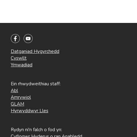
Datganiad Hygyrchedd
Cyswllt
Ymwadiad
Ein rhwydweithiau staff:
Abl
Amrywiol
GLAM
Hyrwyddwyr Lles
Rydyn ni'n falch o fod yn:
Cyflogwr Hyderus o ran Anabledd