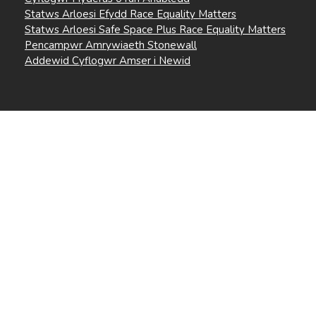
Statws Arloesi Efydd Race Equality Matters
Statws Arloesi Safe Space Plus Race Equality Matters
Pencampwr Amrywiaeth Stonewall
Addewid Cyflogwr Amser i Newid