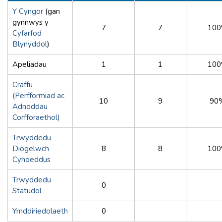
Y Cyngor
(gan
gynnwys y
7
7
10
Cyfarfod
Blynyddol
)
Apeliadau
1
1
10
Craffu
(Perfformiad ac
10
9
90
Adnoddau
Corfforaethol)
Trwyddedu
Diogelwch
8
8
10
Cyhoeddus
Trwyddedu
0
Statudol
Ymddiriedolaeth
0