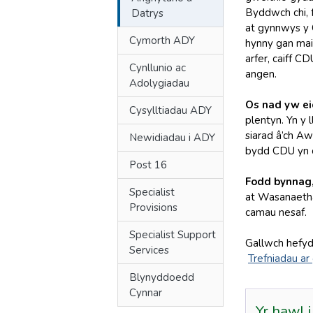
Byddwch chi, f
Datrys
at gynnwys y
Cymorth ADY
hynny gan mai 
arfer, caiff C
Cynllunio ac
angen.
Adolygiadau
Os nad yw ei
Cysylltiadau ADY
plentyn. Yn y 
siarad â’ch A
Newidiadau i ADY
bydd CDU yn c
Post 16
Fodd bynnag,
Specialist
at Wasanaetha
Provisions
camau nesaf.
Specialist Support
Gallwch hefyd
Services
Trefniadau ar
Blynyddoedd
Cynnar
Yr hawl i