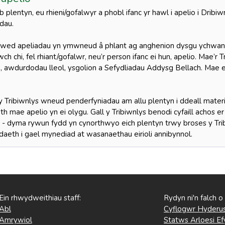
 plentyn, eu rhieni/gofalwyr a phobl ifanc yr hawl i apelio i Drib
adau.
lywed apeliadau yn ymwneud â phlant ag anghenion dysgu ychwa
wch chi, fel rhiant/gofalwr, neu’r person ifanc ei hun, apelio. Mae’r 
, awdurdodau lleol, ysgolion a Sefydliadau Addysg Bellach. Mae 
 y Tribiwnlys wneud penderfyniadau am allu plentyn i ddeall mat
h mae apelio yn ei olygu. Gall y Tribiwnlys benodi cyfaill achos 
c - dyma rywun fydd yn cynorthwyo eich plentyn trwy broses y Trib
aeth i gael mynediad at wasanaethau eirioli annibynnol.
Ein rhwydweithiau staff:
Rydyn ni'n falch o
Abl
Cyflogwr Hyderus
Amrywiol
Statws Arloesi Ef