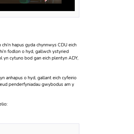
h chi’n hapus gyda chynnwys CDU eich
hi’n fodlon o hyd, gallwch ystyried
ol yn cytuno bod gan eich plentyn ADY,
yn anhapus o hyd, gallant eich cyfeirio
 wneud penderfyniadau gwybodus am y
elio: