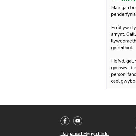
Mae gan bob
penderfyni
Ei rôl yw c
arnynt. Gall
llywodraeth
gyfreithiol.
Hefyd, gall
gynnwys bet
person ifan
cael gwybod
Datganiad Hygyrchedd