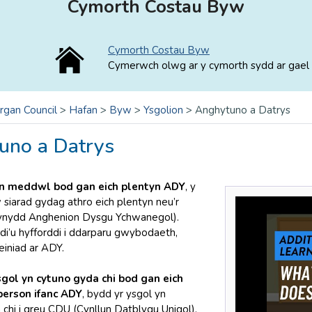
Cymorth Costau Byw
Cymorth Costau Byw
Cymerwch olwg ar y cymorth sydd ar gael 
rgan Council
>
Hafan
>
Byw
>
Ysgolion
>
Anghytuno a Datrys
uno a Datrys
’n meddwl bod gan eich plentyn ADY
, y
 siarad gydag athro eich plentyn neu’r
nydd Anghenion Dysgu Ychwanegol).
’u hyfforddi i ddarparu gwybodaeth,
einiad ar ADY.
sgol yn cytuno gyda chi bod gan eich
berson ifanc ADY
, bydd yr ysgol yn
chi i greu CDU (Cynllun Datblygu Unigol).