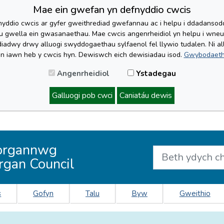
Mae ein gwefan yn defnyddio cwcis
yddio cwcis ar gyfer gweithrediad gwefannau ac i helpu i ddadansoddi 
lu gwella ein gwasanaethau. Mae cwcis angenrheidiol yn helpu i wne
iadwy drwy alluogi swyddogaethau sylfaenol fel llywio tudalen. Ni al
'n iawn heb y cwcis hyn. Dewiswch eich dewisiadau isod.
Gwybodaeth
Angenrheidiol
Ystadegau
Galluogi pob cwci
Caniatáu dewis
organnwg
rgan Council
s
Gofyn
Talu
Byw
Gweithio