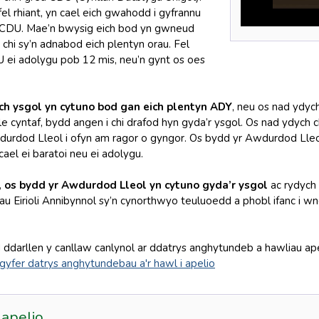
el rhiant, yn cael eich gwahodd i gyfrannu
 CDU. Mae’n bwysig eich bod yn gwneud
chi sy’n adnabod eich plentyn orau. Fel
DU ei adolygu pob 12 mis, neu’n gynt os oes
ch ysgol yn cytuno bod gan eich plentyn ADY
, neu os nad ydyc
lle cyntaf, bydd angen i chi drafod hyn gyda’r ysgol. Os nad ydych c
wdurdod Lleol i ofyn am ragor o gyngor. Os bydd yr Awdurdod Lle
ael ei baratoi neu ei adolygu.
 os bydd yr Awdurdod Lleol yn cytuno gyda’r ysgol
ac rydych 
u Eirioli Annibynnol sy’n cynorthwyo teuluoedd a phobl ifanc i
 ddarllen y canllaw canlynol ar ddatrys anghytundeb a hawliau ap
 gyfer datrys anghytundebau a'r hawl i apelio
 apelio