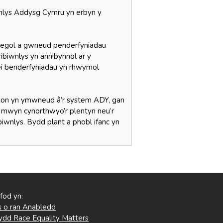
iwnlys Addysg Cymru yn erbyn y
negol a gwneud penderfyniadau
Tribiwnlys yn annibynnol ar y
ei benderfyniadau yn rhwymol
erion yn ymwneud â’r system ADY, gan
er mwyn cynorthwyo’r plentyn neu’r
iwnlys. Bydd plant a phobl ifanc yn
 fod yn:
 o ran Anabledd
ydd Race Equality Matters