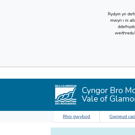
Rydym yn defn
mwyn i ni al
ddefnydd
weithredu
Cyngor Bro M
Vale of Glamo
Rhoi gwybod
Gwneud cai