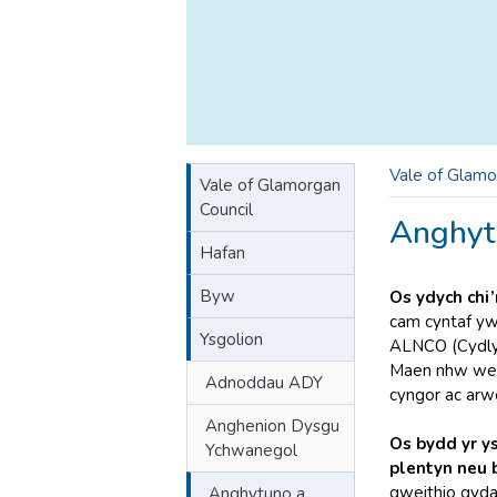
Vale of Glamo
Vale of Glamorgan
Council
Anghyt
Hafan
Byw
Os ydych chi
cam cyntaf yw
Ysgolion
ALNCO (Cydly
Maen nhw wedi
Adnoddau ADY
cyngor ac arw
Anghenion Dysgu
Os bydd yr y
Ychwanegol
plentyn neu 
gweithio gyda 
Anghytuno a