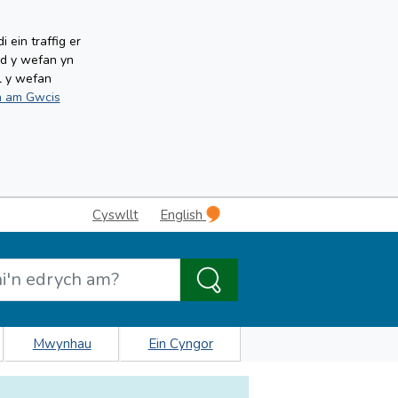
ein traffig er
ud y wefan yn
l y wefan
 am Gwcis
Cyswllt
English
Mwynhau
Ein Cyngor