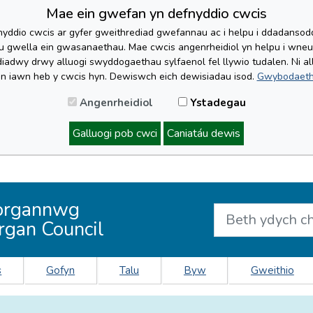
Mae ein gwefan yn defnyddio cwcis
yddio cwcis ar gyfer gweithrediad gwefannau ac i helpu i ddadansoddi 
lu gwella ein gwasanaethau. Mae cwcis angenrheidiol yn helpu i wne
iadwy drwy alluogi swyddogaethau sylfaenol fel llywio tudalen. Ni al
'n iawn heb y cwcis hyn. Dewiswch eich dewisiadau isod.
Gwybodaeth
Angenrheidiol
Ystadegau
Galluogi pob cwci
Caniatáu dewis
organnwg
rgan Council
s
Gofyn
Talu
Byw
Gweithio