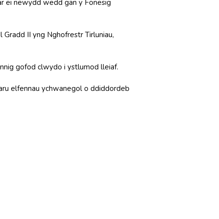
ar ei newydd wedd gan y Fonesig
 Gradd II yng Nghofrestr Tirluniau,
nnig gofod clwydo i ystlumod lleiaf.
aru elfennau ychwanegol o ddiddordeb