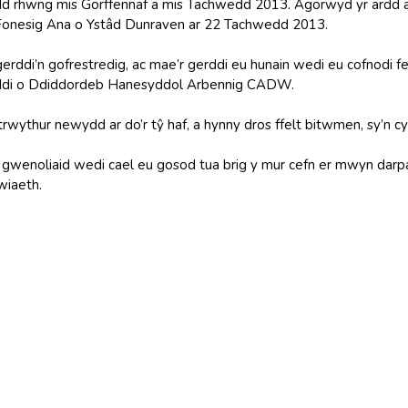
d rhwng mis Gorffennaf a mis Tachwedd 2013. Agorwyd yr ardd 
Fonesig Ana o Ystâd Dunraven ar 22 Tachwedd 2013.
erddi’n gofrestredig, ac mae’r gerddi eu hunain wedi eu cofnodi fel
rddi o Ddiddordeb Hanesyddol Arbennig CADW.
wythur newydd ar do’r tŷ haf, a hynny dros ffelt bitwmen, sy’n cy
wenoliaid wedi cael eu gosod tua brig y mur cefn er mwyn darp
wiaeth.