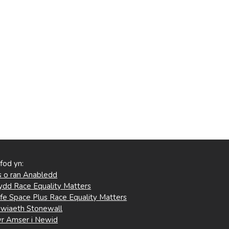
 fod yn:
 o ran Anabledd
ydd Race Equality Matters
fe Space Plus Race Equality Matters
wiaeth Stonewall
r Amser i Newid