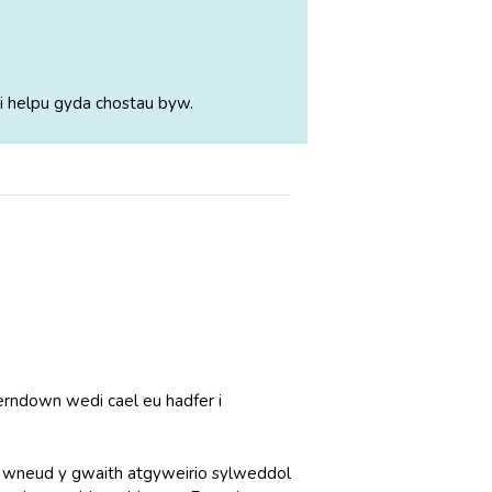
i helpu gyda chostau byw.
erndown wedi cael eu hadfer i
m wneud y gwaith atgyweirio sylweddol