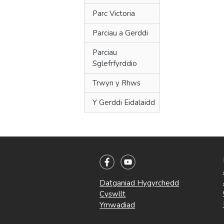
Parc Victoria
Parciau a Gerddi
Parciau
Sglefrfyrddio
Trwyn y Rhws
Y Gerddi Eidalaidd
Datganiad Hygyrchedd
Cyswllt
Ymwadiad