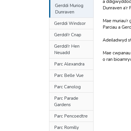
a ddigwyddod
Gerddi Muriog
Dunraven a’r 
Dunraven
Mae muriau’r g
Gerddi Windsor
Parciau a Ge
Gerddi'r Cnap
Adeiladwyd str
Gerddi'r Hen
Neuadd
Mae cwpanau g
o ran bioamry
Parc Alexandra
Parc Belle Vue
Parc Canolog
Parc Parade
Gardens
Parc Pencoedtre
Parc Romilly