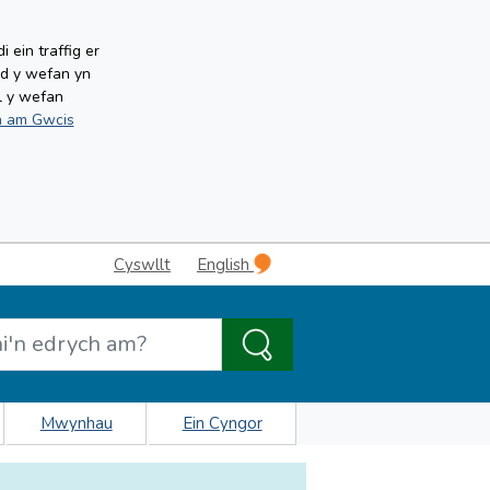
ein traffig er
ud y wefan yn
l y wefan
 am Gwcis
Cyswllt
English
Mwynhau
Ein Cyngor