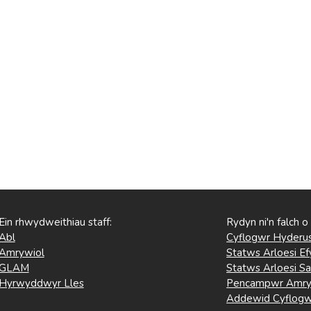
Ein rhwydweithiau staff:
Rydyn ni'n falch o
Abl
Cyflogwr Hyderus
Amrywiol
Statws Arloesi Ef
GLAM
Statws Arloesi Sa
Hyrwyddwyr Lles
Pencampwr Amry
Addewid Cyflogw