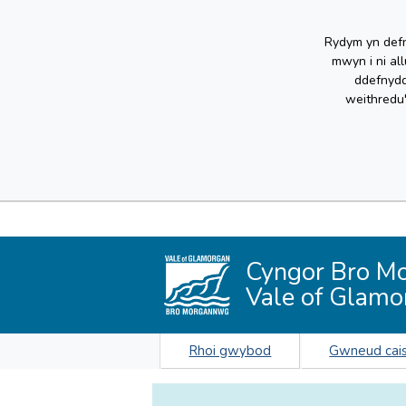
Rydym yn defn
mwyn i ni al
ddefnydd
weithredu
Cyngor Bro M
Vale of Glamo
Rhoi gwybod
Gwneud cai