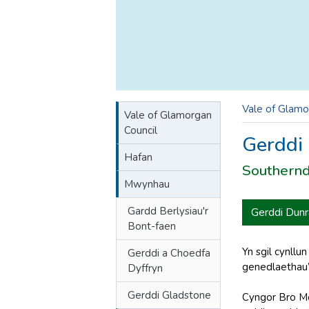
Vale of Glamo
Vale of Glamorgan
Council
Gerddi
Hafan
Southern
Mwynhau
Gardd Berlysiau'r
Gerddi Dunr
Bont-faen
Yn sgil cynll
Gerddi a Choedfa
genedlaethau
Dyffryn
Gerddi Gladstone
Cyngor Bro Mo