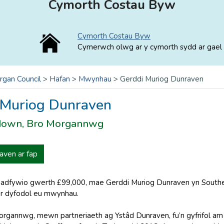
Cymorth Costau Byw
Cymorth Costau Byw
Cymerwch olwg ar y cymorth sydd ar gael 
rgan Council
>
Hafan
>
Mwynhau
>
Gerddi Muriog Dunraven
 Muriog Dunraven
down, Bro Morgannwg
aven ar fap
un adfywio gwerth £99,000, mae Gerddi Muriog Dunraven yn South
’r dyfodol eu mwynhau.
rgannwg, mewn partneriaeth ag Ystâd Dunraven, fu’n gyfrifol a