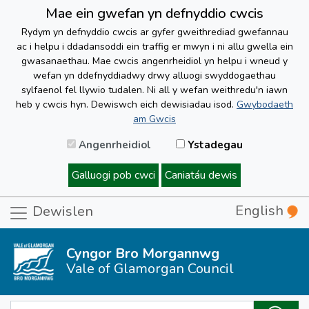
Mae ein gwefan yn defnyddio cwcis
Rydym yn defnyddio cwcis ar gyfer gweithrediad gwefannau
ac i helpu i ddadansoddi ein traffig er mwyn i ni allu gwella ein
gwasanaethau. Mae cwcis angenrheidiol yn helpu i wneud y
wefan yn ddefnyddiadwy drwy alluogi swyddogaethau
sylfaenol fel llywio tudalen. Ni all y wefan weithredu'n iawn
heb y cwcis hyn. Dewiswch eich dewisiadau isod.
Gwybodaeth
am Gwcis
Angenrheidiol
Ystadegau
Galluogi pob cwci
Caniatáu dewis
English
Dewislen
Cyngor Bro Morgannwg
Vale of Glamorgan Council