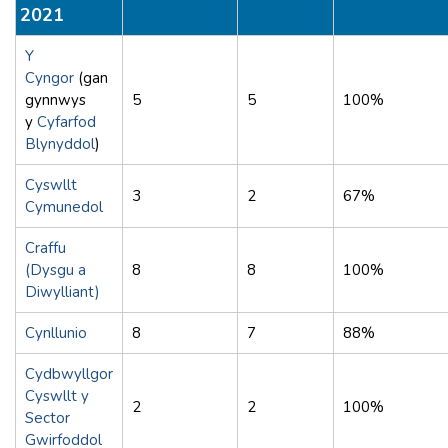
2021
Y
Cyngor
(gan
gynnwys
5
5
100%
y
Cyfarfod
Blynyddol
)
Cyswllt
3
2
67%
Cymunedol
Craffu
(Dysgu a
8
8
100%
Diwylliant)
Cynllunio
8
7
88%
Cydbwyllgor
Cyswllt y
2
2
100%
Sector
Gwirfoddol