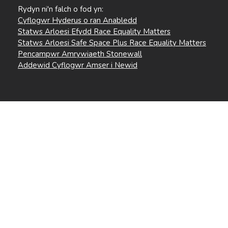
Rydyn ni'n falch o fod yn:
Cyflogwr Hyderus o ran Anabledd
Statws Arloesi Efydd Race Equality Matters
Statws Arloesi Safe Space Plus Race Equality Matters
Pencampwr Amrywiaeth Stonewall
Addewid Cyflogwr Amser i Newid