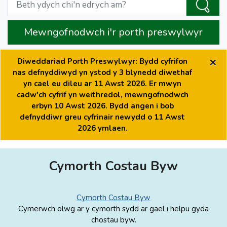
Mewngofnodwch i'r porth preswylwyr
×
Diweddariad Porth Preswylwyr: Bydd cyfrifon
nas defnyddiwyd yn ystod y 3 blynedd diwethaf
yn cael eu dileu ar 11 Awst 2026. Er mwyn
cadw'ch cyfrif yn weithredol, mewngofnodwch
erbyn 10 Awst 2026. Bydd angen i bob
defnyddiwr greu cyfrinair newydd o 11 Awst
2026 ymlaen.
Cymorth Costau Byw
Cymorth Costau Byw
Cymerwch olwg ar y cymorth sydd ar gael i helpu gyda
chostau byw.