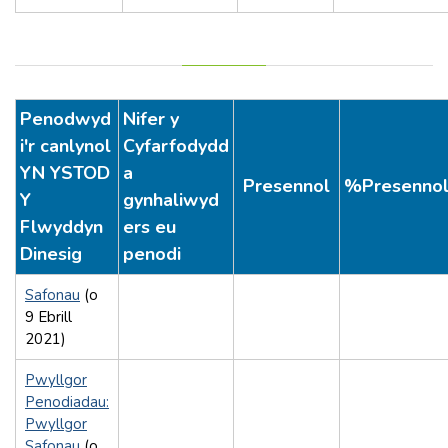
Penodwyd
Nifer y
i'r canlynol
Cyfarfodydd
YN YSTOD
a
Presennol
%Presenno
Y
gynhaliwyd
Flwyddyn
ers eu
Dinesig
penodi
Safonau
(o
9 Ebrill
2021)
Pwyllgor
Penodiadau:
Pwyllgor
Safonau
(o