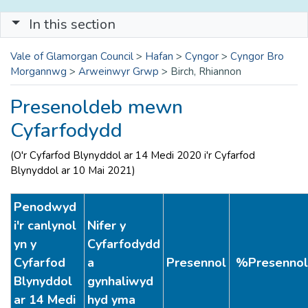
In this section
Vale of Glamorgan Council
>
Hafan
>
Cyngor
>
Cyngor Bro
Morgannwg
>
Arweinwyr Grwp
>
Birch, Rhiannon
Presenoldeb mewn
Cyfarfodydd
(O'r Cyfarfod Blynyddol ar 14 Medi 2020 i'r Cyfarfod
Blynyddol ar 10 Mai 2021)
Penodwyd
i'r canlynol
Nifer y
yn y
Cyfarfodydd
Cyfarfod
a
Presennol
%Presenno
Blynyddol
gynhaliwyd
ar 14 Medi
hyd yma