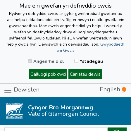
Mae ein gwefan yn defnyddio cwcis
Rydym yn defnyddio cwcis ar gyfer gweithrediad gwefannau
ac i helpu i ddadansoddi ein traffig er mwyn i ni allu gwella ein
gwasanaethau. Mae cwcis angenrheidiol yn helpu i wneud y
wefan yn ddefnyddiadwy drwy alluogi swyddogaethau
sylfaenol fel llywio tudalen. Ni all y wefan weithredu'n iawn
heb y cwcis hyn. Dewiswch eich dewisiadau isod.
Gwybodaeth
am Gwcis
Angenrheidiol
Ystadegau
Galluogi pob cwci
Caniatáu dewis
English
Dewislen
Cyngor Bro Morgannwg
Vale of Glamorgan Council