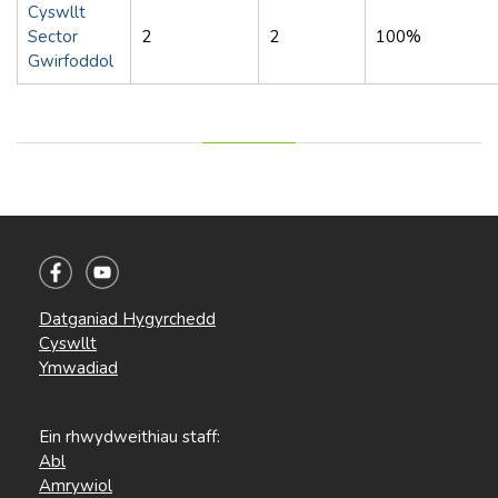
Cyswllt
Sector
2
2
100%
Gwirfoddol
Datganiad Hygyrchedd
Cyswllt
Ymwadiad
Ein rhwydweithiau staff:
Abl
Amrywiol