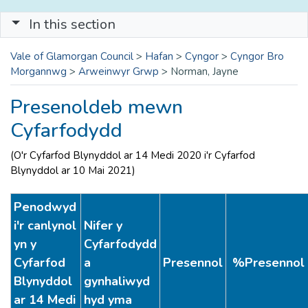
In this section
Vale of Glamorgan Council
>
Hafan
>
Cyngor
>
Cyngor Bro
Morgannwg
>
Arweinwyr Grwp
>
Norman, Jayne
Presenoldeb mewn
Cyfarfodydd
(O'r Cyfarfod Blynyddol ar 14 Medi 2020 i'r Cyfarfod
Blynyddol ar 10 Mai 2021)
Penodwyd
i'r canlynol
Nifer y
yn y
Cyfarfodydd
Cyfarfod
a
Presennol
%Presennol
Blynyddol
gynhaliwyd
ar 14 Medi
hyd yma