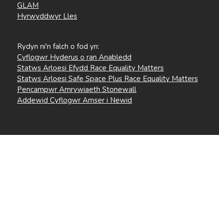
GLAM
Hyrwyddwyr Lles
Rydyn ni'n falch o fod yn:
Cyflogwr Hyderus o ran Anabledd
Statws Arloesi Efydd Race Equality Matters
Statws Arloesi Safe Space Plus Race Equality Matters
Pencampwr Amrywiaeth Stonewall
Addewid Cyflogwr Amser i Newid