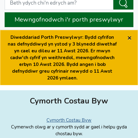
Mewngofnodwch i'r porth preswylwyr
×
Diweddariad Porth Preswylwyr: Bydd cyfrifon
nas defnyddiwyd yn ystod y 3 blynedd diwethaf
yn cael eu dileu ar 11 Awst 2026. Er mwyn
cadw'ch cyfrif yn weithredol, mewngofnodwch
erbyn 10 Awst 2026. Bydd angen i bob
defnyddiwr greu cyfrinair newydd o 11 Awst
2026 ymlaen.
Cymorth Costau Byw
Cymorth Costau Byw
Cymerwch olwg ar y cymorth sydd ar gael i helpu gyda
chostau byw.