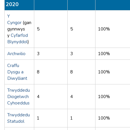
2020
Y
Cyngor
(gan
gynnwys
5
5
100%
y
Cyfarfod
Blynyddol
)
Archwilio
3
3
100%
Craffu
Dysgu a
8
8
100%
Diwylliant
Trwyddedu
Diogelwch
4
4
100%
Cyhoeddus
Trwyddedu
1
1
100%
Statudol