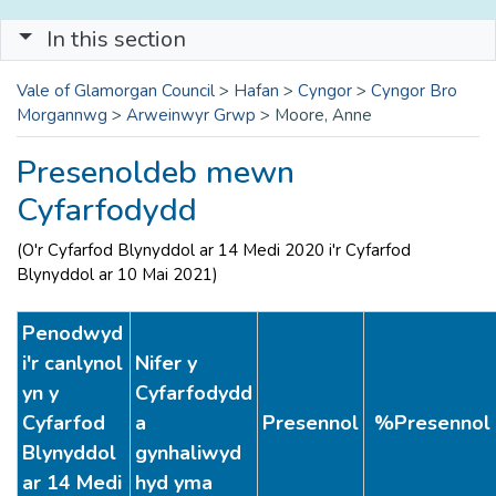
In this section
Vale of Glamorgan Council
>
Hafan
>
Cyngor
>
Cyngor Bro
Morgannwg
>
Arweinwyr Grwp
>
Moore, Anne
Presenoldeb mewn
Cyfarfodydd
(O'r Cyfarfod Blynyddol ar 14 Medi 2020 i'r Cyfarfod
Blynyddol ar 10 Mai 2021)
Penodwyd
i'r canlynol
Nifer y
yn y
Cyfarfodydd
Cyfarfod
a
Presennol
%Presennol
Blynyddol
gynhaliwyd
ar 14 Medi
hyd yma