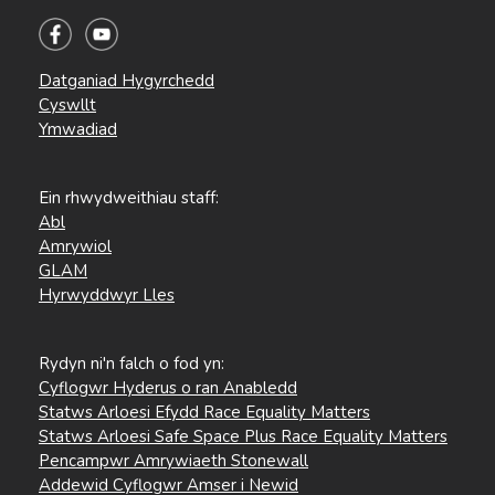
Datganiad Hygyrchedd
Cyswllt
Ymwadiad
Ein rhwydweithiau staff:
Abl
Amrywiol
GLAM
Hyrwyddwyr Lles
Rydyn ni'n falch o fod yn:
Cyflogwr Hyderus o ran Anabledd
Statws Arloesi Efydd Race Equality Matters
Statws Arloesi Safe Space Plus Race Equality Matters
Pencampwr Amrywiaeth Stonewall
Addewid Cyflogwr Amser i Newid