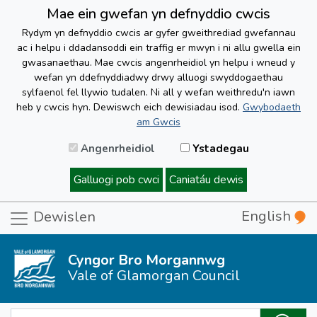
Mae ein gwefan yn defnyddio cwcis
Rydym yn defnyddio cwcis ar gyfer gweithrediad gwefannau
ac i helpu i ddadansoddi ein traffig er mwyn i ni allu gwella ein
gwasanaethau. Mae cwcis angenrheidiol yn helpu i wneud y
wefan yn ddefnyddiadwy drwy alluogi swyddogaethau
sylfaenol fel llywio tudalen. Ni all y wefan weithredu'n iawn
heb y cwcis hyn. Dewiswch eich dewisiadau isod.
Gwybodaeth
am Gwcis
Angenrheidiol
Ystadegau
Galluogi pob cwci
Caniatáu dewis
English
Dewislen
Cyngor Bro Morgannwg
Vale of Glamorgan Council