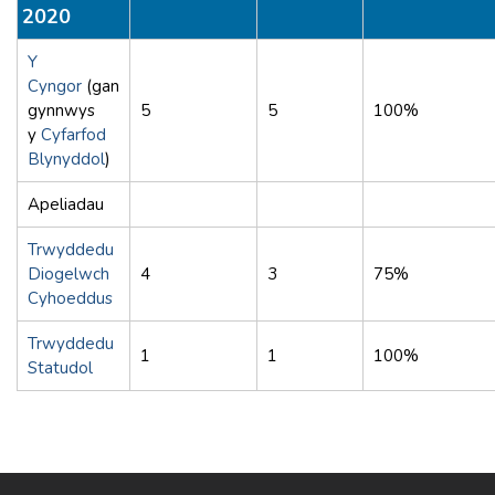
2020
Y
Cyngor
(gan
gynnwys
5
5
100%
y
Cyfarfod
Blynyddol
)
Apeliadau
Trwyddedu
Diogelwch
4
3
75%
Cyhoeddus
Trwyddedu
1
1
100%
Statudol