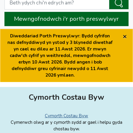
Mewngofnodwch i'r porth preswylwyr
×
Diweddariad Porth Preswylwyr: Bydd cyfrifon
nas defnyddiwyd yn ystod y 3 blynedd diwethaf
yn cael eu dileu ar 11 Awst 2026. Er mwyn
cadw'ch cyfrif yn weithredol, mewngofnodwch
erbyn 10 Awst 2026. Bydd angen i bob
defnyddiwr greu cyfrinair newydd o 11 Awst
2026 ymlaen.
Cymorth Costau Byw
Cymorth Costau Byw
Cymerwch olwg ar y cymorth sydd ar gael i helpu gyda
chostau byw.