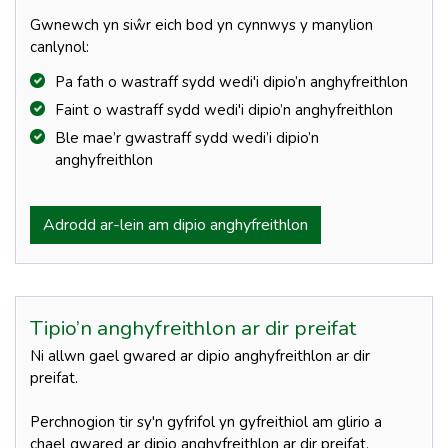
Gwnewch yn siŵr eich bod yn cynnwys y manylion
canlynol:
Pa fath o wastraff sydd wedi'i dipio’n anghyfreithlon
Faint o wastraff sydd wedi'i dipio’n anghyfreithlon
Ble mae’r gwastraff sydd wedi’i dipio’n
anghyfreithlon
Adrodd ar-lein am dipio anghyfreithlon
Tipio’n anghyfreithlon ar dir preifat
Ni allwn gael gwared ar dipio anghyfreithlon ar dir
preifat.
Perchnogion tir sy'n gyfrifol yn gyfreithiol am glirio a
chael gwared ar dipio anghyfreithlon ar dir preifat.