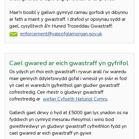
Mae'n bosibl y gallwn gymryd camau gorfodi yn dibynnu
ar fath a maint y gwastraff. I drafod yr opsiynau sydd ar
gael, cysylltwch â'n Huned Troseddau Gwastraff:
enforcement@valeofglamorgan.gov.uk
Cael gwared ar eich gwastraff yn gyfrifol
Os ydych yn rhoi eich gwastraff i rywun arall i'w waredu
mae gennych ddyletswydd gofal i wneud yn siŵr ei fod
yn cael ei waredu'n gyfreithiol gan gludwr gwastraff
cofrestredig. Ceir rhestr o gludwyr gwastraff
cofrestredig ar
wefan Cyfoeth Naturiol Cymru
.
Gallech gael dirwy o hyd at £5000 gan lys ynadon os na
fyddwch yn cymryd mesurau rhesymol i wirio bod
gweithredwyr yn gludwyr gwastraff cyfreithlon fydd yn
cael gwared ar eich gwastraff yn gywir.