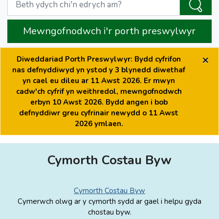
Mewngofnodwch i'r porth preswylwyr
×
Diweddariad Porth Preswylwyr: Bydd cyfrifon
nas defnyddiwyd yn ystod y 3 blynedd diwethaf
yn cael eu dileu ar 11 Awst 2026. Er mwyn
cadw'ch cyfrif yn weithredol, mewngofnodwch
erbyn 10 Awst 2026. Bydd angen i bob
defnyddiwr greu cyfrinair newydd o 11 Awst
2026 ymlaen.
Cymorth Costau Byw
Cymorth Costau Byw
Cymerwch olwg ar y cymorth sydd ar gael i helpu gyda
chostau byw.