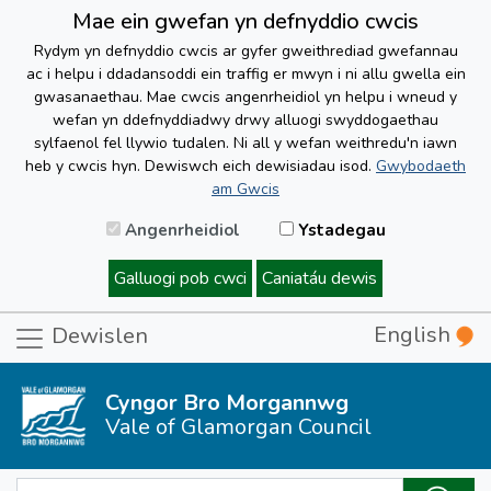
Mae ein gwefan yn defnyddio cwcis
Rydym yn defnyddio cwcis ar gyfer gweithrediad gwefannau
ac i helpu i ddadansoddi ein traffig er mwyn i ni allu gwella ein
gwasanaethau. Mae cwcis angenrheidiol yn helpu i wneud y
wefan yn ddefnyddiadwy drwy alluogi swyddogaethau
sylfaenol fel llywio tudalen. Ni all y wefan weithredu'n iawn
heb y cwcis hyn. Dewiswch eich dewisiadau isod.
Gwybodaeth
am Gwcis
Angenrheidiol
Ystadegau
Galluogi pob cwci
Caniatáu dewis
English
Dewislen
Cyngor Bro Morgannwg
Vale of Glamorgan Council