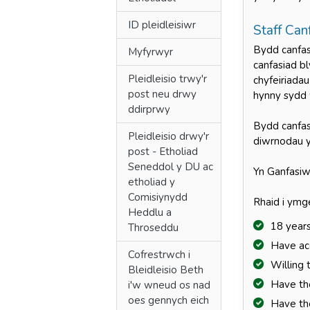
ID pleidleisiwr
Staff Can
Bydd canfas
Myfyrwyr
canfasiad b
Pleidleisio trwy'r
chyfeiriadau
post neu drwy
hynny sydd 
ddirprwy
Bydd canfas
Pleidleisio drwy'r
diwrnodau y
post - Etholiad
Seneddol y DU ac
Yn Ganfasiw
etholiad y
Comisiynydd
Rhaid i ymge
Heddlu a
18 years
Throseddu
Have acc
Cofrestrwch i
Willing 
Bleidleisio Beth
Have the
i'w wneud os nad
oes gennych eich
Have the