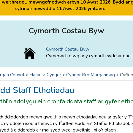
yn weithredol, mewngofnodwch erbyn 10 Awst 2026. Bydd ang
cyfrinair newydd o 11 Awst 2026 ymlaen.
Cymorth Costau Byw
Cymorth Costau Byw
Cymerwch olwg ar y cymorth sydd ar gael 
rgan Council
>
Hafan
>
Cyngor
>
Cyngor Bro Morgannwg
>
Cyfleo
dd Staff Etholiadau
i’n adolygu ein cronfa ddata staff ar gyfer eth
h ddiddordeb mewn gweithio mewn etholiadau neu ar gyfer y Tîm
iwch y ddolen isod a llenwch y ffurflen Buddiant Staffio Etholiadol
ydd â diddordeb a'r rhai sydd wedi gweithio i ni o'r blaen.