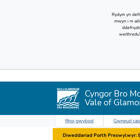
Rydym yn defn
mwyn i ni al
ddefnydd
weithredu
Cyngor Bro M
Vale of Glamo
Rhoi gwybod
Gwneud cai
Diweddariad Porth Preswylwyr: By