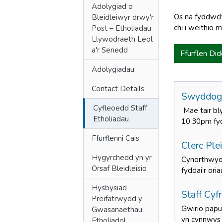
Adolygiad o
Os na fyddwch 
Bleidleiwyr drwy'r
chi i weithio 
Post – Etholiadau
Llywodraeth Leol
a'r Senedd
Ffurflen Did
Adolygiadau
Contact Details
Swyddog C
Cyfleoedd Staff
Mae tair bl
Etholiadau
10.30pm fyd
Ffurflenni Cais
Clerc Plei
Hygyrchedd yn yr
Cynorthwyo’
Orsaf Bleidleisio
fyddai’r ori
Hysbysiad
Staff Cyfr
Preifatrwydd y
Gwirio papur
Gwasanaethau
yn cynnwys 
Etholiadol