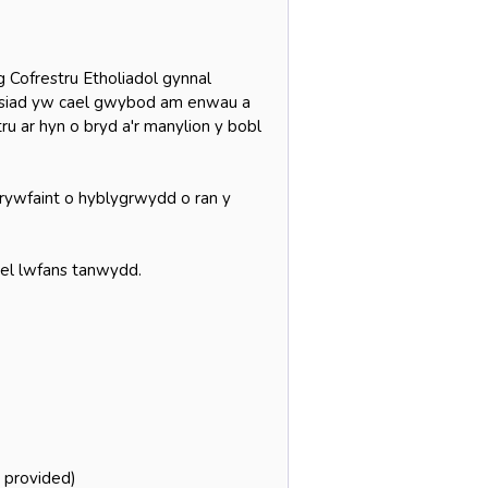
g Cofrestru Etholiadol gynnal
fasiad yw cael gwybod am enwau a
ru ar hyn o bryd a'r manylion y bobl
rywfaint o hyblygrwydd o ran y
ael lwfans tanwydd.
e provided)