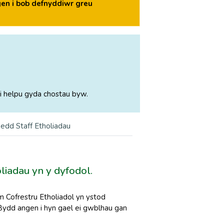
en i bob defnyddiwr greu
i helpu gyda chostau byw.
edd Staff Etholiadau
oliadau yn y dyfodol.
 Cofrestru Etholiadol yn ystod
. Bydd angen i hyn gael ei gwblhau gan