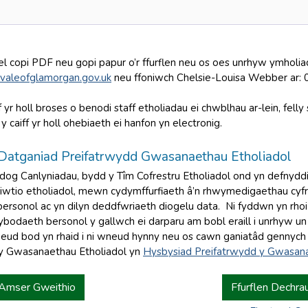
el copi PDF neu gopi papur o’r ffurflen neu os oes unrhyw ymhol
valeofglamorgan.gov.uk
neu ffoniwch Chelsie-Louisa Webber ar:
f yr holl broses o benodi staff etholiadau ei chwblhau ar-lein, felly
 y caiff yr holl ohebiaeth ei hanfon yn electronig.
atganiad Preifatrwydd Gwasanaethau Etholiadol
dog Canlyniadau, bydd y Tîm Cofrestru Etholiadol ond yn defnyddi
riwtio etholiadol, mewn cydymffurfiaeth â’n rhwymedigaethau cyf
rsonol ac yn dilyn deddfwriaeth diogelu data. Ni fyddwn yn rh
odaeth bersonol y gallwch ei darparu am bobl eraill i unrhyw un ara
weud bod yn rhaid i ni wneud hynny neu os cawn ganiatâd gennych
y Gwasanaethau Etholiadol yn
Hysbysiad Preifatrwydd y Gwasana
 Amser Gweithio
Ffurflen Dechra