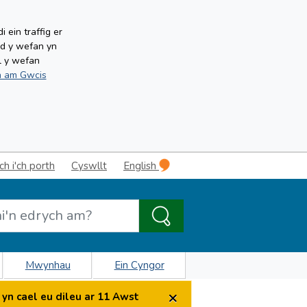
ein traffig er
ud y wefan yn
l y wefan
 am Gwcis
 i'ch porth
Cyswllt
English
Mwynhau
Ein Cyngor
×
yn cael eu dileu ar 11 Awst