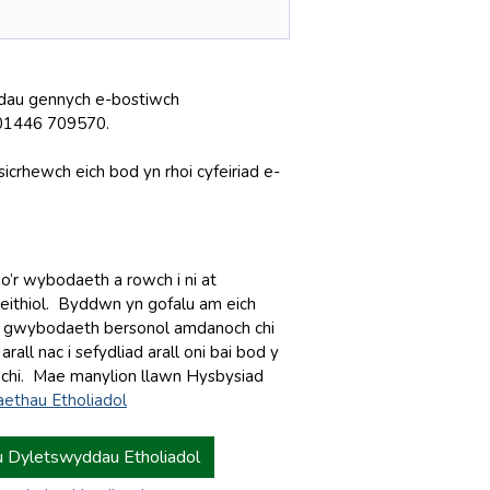
iadau gennych e-bostiwch
 01446 709570.
 sicrhewch eich bod yn rhoi cyfeiriad e-
o’r wybodaeth a rowch i ni at
reithiol. Byddwn yn gofalu am eich
oi gwybodaeth bersonol amdanoch chi
ll nac i sefydliad arall oni bai bod y
 chi. Mae manylion llawn Hysbysiad
ethau Etholiadol
u Dyletswyddau Etholiadol