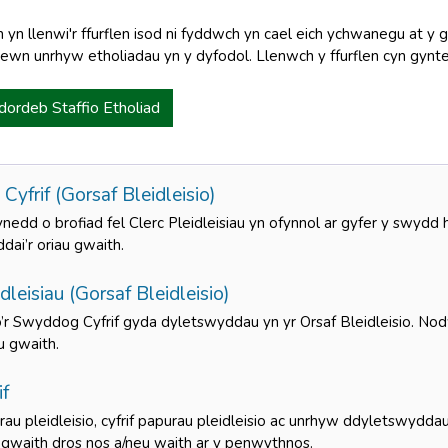
yn llenwi'r ffurflen isod ni fyddwch yn cael eich ychwanegu at y g
mewn unrhyw etholiadau yn y dyfodol. Llenwch y ffurflen cyn gynte
dordeb Staffio Etholiad
yfrif (Gorsaf Bleidleisio)
ynedd o brofiad fel Clerc Pleidleisiau yn ofynnol ar gyfer y swy
dai’r oriau gwaith.
dleisiau (Gorsaf Bleidleisio)
r Swyddog Cyfrif gyda dyletswyddau yn yr Orsaf Bleidleisio. N
au gwaith.
if
au pleidleisio, cyfrif papurau pleidleisio ac unrhyw ddyletswyddau 
gwaith dros nos a/neu waith ar y penwythnos.