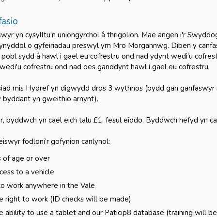
fasio
wyr yn cysylltu'n uniongyrchol â thrigolion. Mae angen i'r Swyddo
lynyddol o gyfeiriadau preswyl ym Mro Morgannwg. Diben y can
 pobl sydd â hawl i gael eu cofrestru ond nad ydynt wedi’u cofrest
wedi'u cofrestru ond nad oes ganddynt hawl i gael eu cofrestru.
iad mis Hydref yn digwydd dros 3 wythnos (bydd gan ganfaswyr 
 byddant yn gweithio arnynt).
r, byddwch yn cael eich talu £1, fesul eiddo. Byddwch hefyd yn c
iswyr fodloni’r gofynion canlynol:
 of age or over
ess to a vehicle
to work anywhere in the Vale
 right to work (ID checks will be made)
 ability to use a tablet and our Paticip8 database (training will b