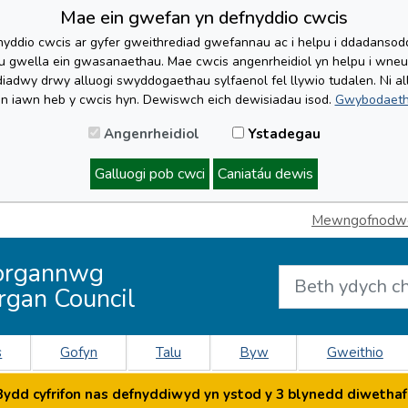
Mae ein gwefan yn defnyddio cwcis
yddio cwcis ar gyfer gweithrediad gwefannau ac i helpu i ddadansoddi 
lu gwella ein gwasanaethau. Mae cwcis angenrheidiol yn helpu i wne
iadwy drwy alluogi swyddogaethau sylfaenol fel llywio tudalen. Ni al
'n iawn heb y cwcis hyn. Dewiswch eich dewisiadau isod.
Gwybodaeth
Angenrheidiol
Ystadegau
Galluogi pob cwci
Caniatáu dewis
Mewngofnodwch
organnwg
rgan Council
s
Gofyn
Talu
Byw
Gweithio
dd cyfrifon nas defnyddiwyd yn ystod y 3 blynedd diwethaf 