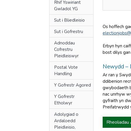
Rhif Yswiriant
Gwladol YG
Sut i Bliedleisio
Os hoffech ga
Sut i Gofrestru
electionjobs@
Adnoddau
Erbyn hyn caif
Cofrestru
bost dilys gan
Pleidleiswyr
Newydd – D
Postal Vote
Handling
Ar ran y Swyd
ddibenion rec
Y Gofrestr Agored
gwybodaeth be
nac unrhyw wyb
Y Gofrestr
gyfraith yn d
Etholwyr
Preifatrwydd 
Adolygiad o
Ardaloedd
Rheoliadau
Pleidleisio,