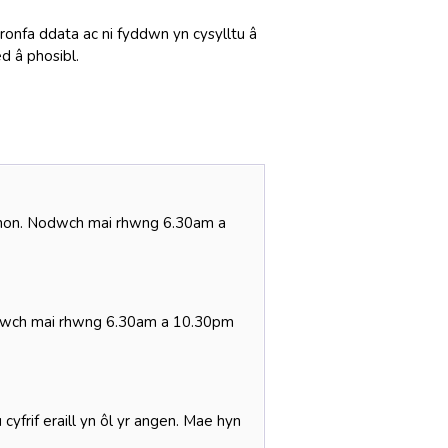
ronfa ddata ac ni fyddwn yn cysylltu â
d â phosibl.
dd hon. Nodwch mai rhwng 6.30am a
odwch mai rhwng 6.30am a 10.30pm
cyfrif eraill yn ôl yr angen. Mae hyn