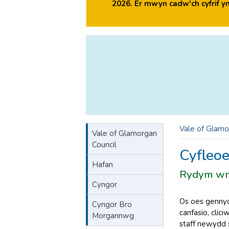
2026. Er mwyn cadw'ch cyfrif 
Vale of Glamo
Vale of Glamorgan
Council
Cyfleoe
Hafan
Rydym wrth
Cyngor
Os oes gennyc
Cyngor Bro
canfasio, clic
Morgannwg
staff newydd s