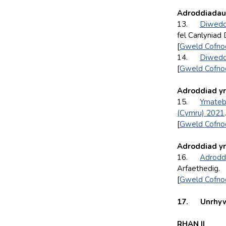
Adroddiadau’
13.
Diwedda
fel Canlyniad
[
Gweld Cofno
14.
Diwedda
[
Gweld Cofno
Adroddiad yr
15.
Ymateb 
(Cymru) 2021
.
[
Gweld Cofno
Adroddiad yr
16.
Adrodd
Arfaethedig.
[
Gweld Cofno
17. Unrhyw e
RHAN II