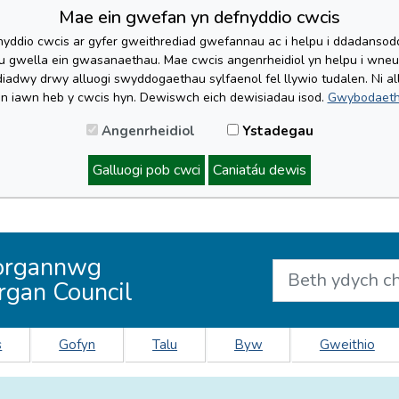
Mae ein gwefan yn defnyddio cwcis
yddio cwcis ar gyfer gweithrediad gwefannau ac i helpu i ddadansoddi 
lu gwella ein gwasanaethau. Mae cwcis angenrheidiol yn helpu i wne
iadwy drwy alluogi swyddogaethau sylfaenol fel llywio tudalen. Ni al
'n iawn heb y cwcis hyn. Dewiswch eich dewisiadau isod.
Gwybodaeth
Angenrheidiol
Ystadegau
Galluogi pob cwci
Caniatáu dewis
organnwg
rgan Council
s
Gofyn
Talu
Byw
Gweithio