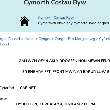
Cymorth Costau Byw
Cymorth Costau Byw
Cymerwch olwg ar y cymorth sydd ar gael 
rgan Council
>
Hafan
>
Cyngor
>
Cyngor Bro Morgannwg
>
Cyfarf
12-21
GALLWCH OFYN AM Y DDOGFEN HON MEWN FFURF
ER ENGHRAIFFT: FFONT MWY, AR BAPUR LLIW
 Cyfarfod
CABINET
mser
DYDD LLUN, 21 RHAGFYR, 2020 AM 2.00 PM