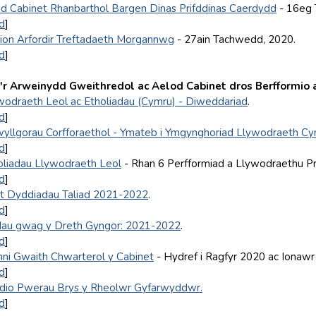
od Cabinet Rhanbarthol Bargen Dinas Prifddinas Caerdydd
- 16eg 
d
]
ion Arfordir Treftadaeth Morgannwg
- 27ain Tachwedd, 2020.
d
]
r Arweinydd Gweithredol ac Aelod Cabinet dros Berfformio
ywodraeth Leol ac Etholiadau (Cymru) - Diweddariad
.
d
]
yllgorau Corfforaethol - Ymateb i Ymgynghoriad Llywodraeth C
d
]
holiadau Llywodraeth Leol
- Rhan 6 Perfformiad a Llywodraethu P
d
]
t Dyddiadau Taliad 2021-2022
.
d
]
au gwag y Dreth Gyngor: 2021-2022
.
d
]
ni Gwaith Chwarterol y Cabinet
- Hydref i Ragfyr 2020 ac Ionawr
d
]
dio Pwerau Brys y Rheolwr Gyfarwyddwr.
d
]