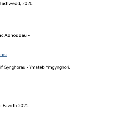
Tachwedd, 2020.
 ac Adnoddau -
ymru
.
rif Gynghorau - Ymateb Ymgynghori.
 i Fawrth 2021.