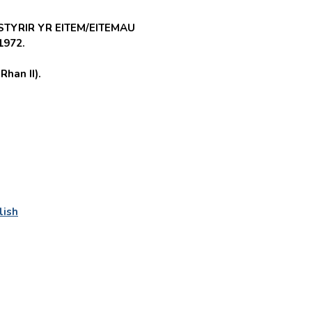
STYRIR YR EITEM/EITEMAU
1972.
han II).
lish