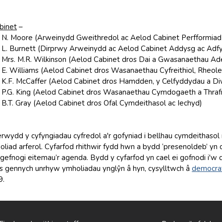
binet
–
 N. Moore (Arweinydd Gweithredol ac Aelod Cabinet Perfformia
L. Burnett (Dirprwy Arweinydd ac Aelod Cabinet Addysg ac Adf
Mrs. M.R. Wilkinson (Aelod Cabinet dros Dai a Gwasanaethau Ade
E. Williams (Aelod Cabinet dros Wasanaethau Cyfreithiol, Rheolei
K.F. McCaffer (Aelod Cabinet dros Hamdden, y Celfyddydau a Diw
P.G. King (Aelod Cabinet dros Wasanaethau Cymdogaeth a Thrafn
B.T. Gray (Aelod Cabinet dros Ofal Cymdeithasol ac Iechyd)
erwydd y cyfyngiadau cyfredol a'r gofyniad i bellhau cymdeithasol 
eoliad arferol. Cyfarfod rhithwir fydd hwn a bydd ‘presenoldeb’ yn 
gefnogi eitemau’r agenda. Bydd y cyfarfod yn cael ei gofnodi i'
s gennych unrhyw ymholiadau ynglŷn â hyn, cysylltwch â
democra
9.