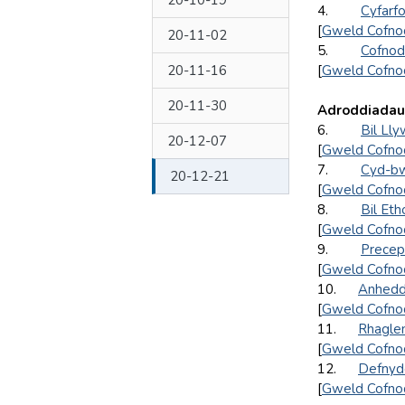
20-10-19
4.
Cyfarf
[
Gweld Cofno
20-11-02
5.
Cofnod
20-11-16
[
Gweld Cofno
20-11-30
Adroddiadau'
6.
Bil Ll
20-12-07
[
Gweld Cofno
7.
Cyd-bw
20-12-21
[
Gweld Cofno
8.
Bil Et
[
Gweld Cofno
9.
Precep
[
Gweld Cofno
10.
Anhedd
[
Gweld Cofno
11.
Rhaglen
[
Gweld Cofno
12.
Defnyd
[
Gweld Cofno