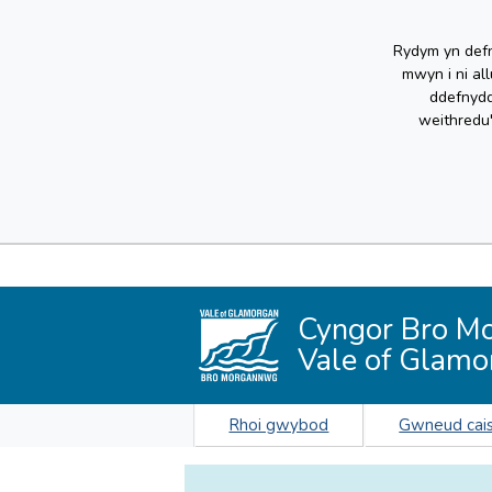
Rydym yn defn
mwyn i ni al
ddefnydd
weithredu
Cyngor Bro M
Vale of Glamo
Rhoi gwybod
Gwneud cai