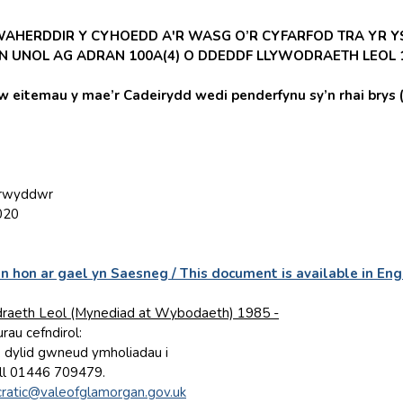
WAHERDDIR Y CYHOEDD A'R WASG O’R CYFARFOD TRA YR Y
N UNOL AG ADRAN 100A(4) O DDEDDF LLYWODRAETH LEOL 
itemau y mae’r Cadeirydd wedi penderfynu sy’n rhai brys (R
arwyddwr
020
n hon ar gael yn Saesneg / This document is available in Eng
raeth Leol (Mynediad at Wybodaeth) 1985 -
rau cefndirol:
f, dylid gwneud ymholiadau i
ll 01446 709479.
ratic@valeofglamorgan.gov.uk