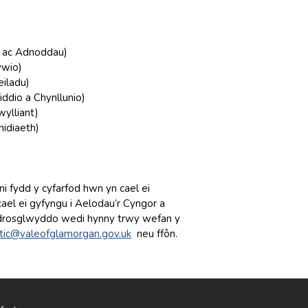
d ac Adnoddau)
ywio)
iladu)
ddio a Chynllunio)
ylliant)
idiaeth)
ni fydd y cyfarfod hwn yn cael ei
cael ei gyfyngu i Aelodau’r Cyngor a
w drosglwyddo wedi hynny trwy wefan y
tic@valeofglamorgan.gov.uk
neu ffôn.