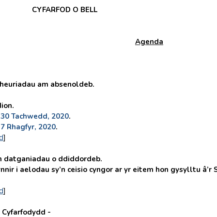
CYFARFOD O BELL
Agenda
uriadau am absenoldeb.
on.
)
30 Tachwedd, 2020
.
)
7 Rhagfyr, 2020
.
d
]
atganiadau o ddiddordeb.
nnir i aelodau sy’n ceisio cyngor ar yr eitem hon gysylltu â’
d
]
Cyfarfodydd -