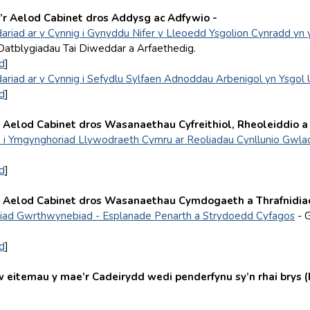
r Aelod Cabinet dros Addysg ac Adfywio -
riad ar y Cynnig i Gynyddu Nifer y Lleoedd Ysgolion Cynradd yn 
 Datblygiadau Tai Diweddar a Arfaethedig.
d
]
riad ar y Cynnig i Sefydlu Sylfaen Adnoddau Arbenigol yn Ysgo
d
]
 Aelod Cabinet dros Wasanaethau Cyfreithiol, Rheoleiddio a 
i Ymgynghoriad Llywodraeth Cymru ar Reoliadau Cynllunio Gwlad 
d
]
 Aelod Cabinet dros Wasanaethau Cymdogaeth a Thrafnidia
iad Gwrthwynebiad - Esplanade Penarth a Strydoedd Cyfagos
- G
d
]
itemau y mae’r Cadeirydd wedi penderfynu sy’n rhai brys (R