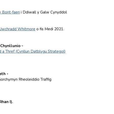
y Bont-faen
i Ddiwall y Galw Cynyddol
l Uwchradd Whitmore
o fis Medi 2021.
Chynllunio -
a Thref (Cynllun Datblygu Strategol)
eth -
orchymyn Rheoleiddio Traffig
han I).