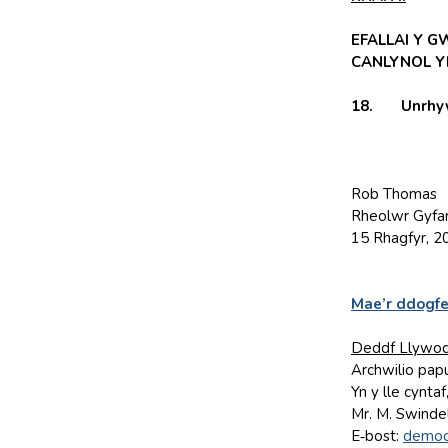
EFALLAI Y G
CANLYNOL Y
18. Unrhyw e
Rob Thomas
Rheolwr Gyf
15 Rhagfyr, 2
Mae’r ddogfe
Deddf Llywod
Archwilio papu
Yn y lle cynta
Mr. M. Swinde
E‑bost:
democ