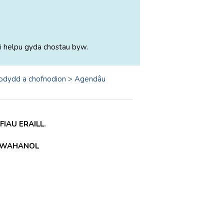
i helpu gyda chostau byw.
odydd a chofnodion
>
Agendâu
IAU ERAILL.
 GWAHANOL