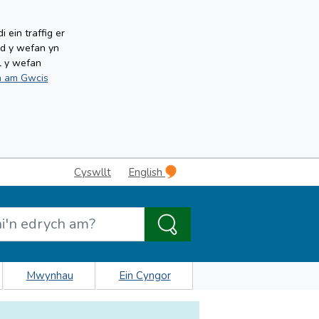
ein traffig er
ud y wefan yn
l y wefan
 am Gwcis
Cyswllt
English
Mwynhau
Ein Cyngor