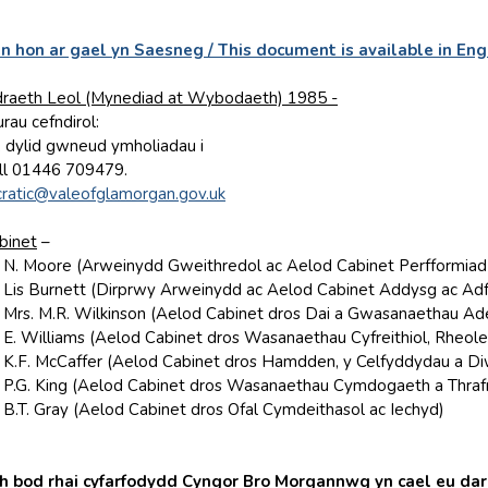
n hon ar gael yn Saesneg / This document is available in Eng
raeth Leol (Mynediad at Wybodaeth) 1985 -
rau cefndirol:
f, dylid gwneud ymholiadau i
ll 01446 709479.
ratic@valeofglamorgan.gov.uk
binet
–
 N. Moore (Arweinydd Gweithredol ac Aelod Cabinet Perfformia
Lis Burnett (Dirprwy Arweinydd ac Aelod Cabinet Addysg ac Ad
Mrs. M.R. Wilkinson (Aelod Cabinet dros Dai a Gwasanaethau Ade
E. Williams (Aelod Cabinet dros Wasanaethau Cyfreithiol, Rheolei
K.F. McCaffer (Aelod Cabinet dros Hamdden, y Celfyddydau a Diw
P.G. King (Aelod Cabinet dros Wasanaethau Cymdogaeth a Thrafn
B.T. Gray (Aelod Cabinet dros Ofal Cymdeithasol ac Iechyd)
h bod rhai cyfarfodydd Cyngor Bro Morgannwg yn cael eu dar