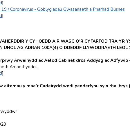
d
]
19 / Coronavirus - Goblygiadau Gwasanaeth a Pharhad Busnes
.
d
]
WAHERDDIR Y CYHOEDD A'R WASG O’R CYFARFOD TRA YR Y
N UNOL AG ADRAN 100A(4) O DDEDDF LLYWODRAETH LEOL 
rprwy Arweinydd ac Aelod Cabinet dros Addysg ac Adfywio 
aeth Amaethyddol.
d
]
itemau y mae’r Cadeirydd wedi penderfynu sy’n rhai brys (R
arwyddwr
020