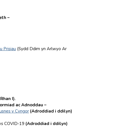
eth –
u Prisiau
(Sydd Ddim yn Arlwyo Ar
Rhan I).
formiad ac Adnoddau –
usnes y Cyngor
(Adroddiad i ddilyn)
rws COVID-19
(Adroddiad i ddilyn)