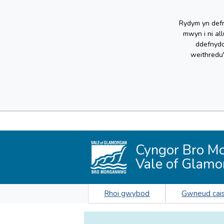
Rydym yn defn
mwyn i ni al
ddefnydd
weithredu
Cyngor Bro M
Vale of Glamo
Rhoi gwybod
Gwneud cai