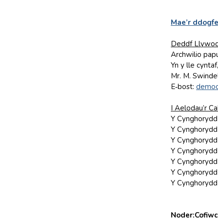
Mae’r ddogfe
Deddf Llywod
Archwilio papu
Yn y lle cynta
Mr. M. Swinde
E‑bost:
democ
I Aelodau’r Ca
Y Cynghorydd
Y Cynghorydd 
Y Cynghorydd 
Y Cynghorydd 
Y Cynghorydd 
Y Cynghorydd 
Y Cynghorydd 
Noder:
Cofiwc