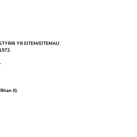
STYRIR YR EITEM/EITEMAU
1972.
-
han II).