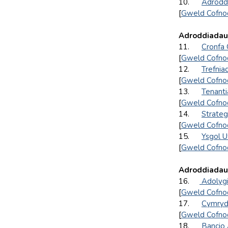
10.
Adrodd
[
Gweld Cofno
Adroddiadau'
11.
Cronfa
[
Gweld Cofno
12.
Trefni
[
Gweld Cofno
13.
Tenant
[
Gweld Cofno
14.
Strate
[
Gweld Cofno
15.
Ysgol U
[
Gweld Cofno
Adroddiadau’
16.
Adolygi
[
Gweld Cofno
17.
Cymryd 
[
Gweld Cofno
18.
Bancio