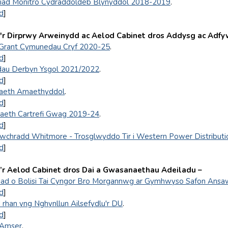
iad Monitro Cydraddoldeb Blynyddol 2018-2019
.
d
]
r Dirprwy Arweinydd ac Aelod Cabinet dros Addysg ac Adfy
 Grant Cymunedau Cryf 2020-25
.
d
]
adau Derbyn Ysgol 2021/2022
.
d
]
iaeth Amaethyddol
.
d
]
gaeth Cartrefi Gwag 2019-24
.
d
]
wchradd Whitmore - Trosglwyddo Tir i Western Power Distributi
d
]
r Aelod Cabinet dros Dai a Gwasanaethau Adeiladu –
ad o Bolisi Tai Cyngor Bro Morgannwg ar Gymhwyso Safon Ansa
d
]
rhan yng Nghynllun Ailsefydlu'r DU
.
d
]
 Amser
.