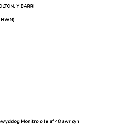
LTON, Y BARRI
D HWN)
r Swyddog Monitro o leiaf 48 awr cyn