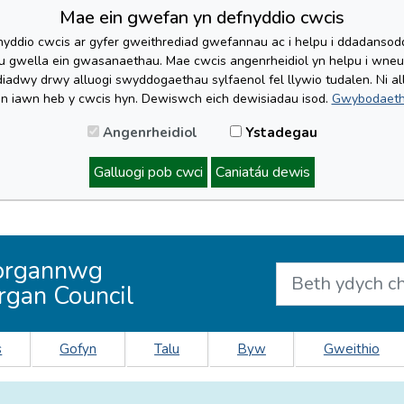
Mae ein gwefan yn defnyddio cwcis
yddio cwcis ar gyfer gweithrediad gwefannau ac i helpu i ddadansoddi 
lu gwella ein gwasanaethau. Mae cwcis angenrheidiol yn helpu i wne
iadwy drwy alluogi swyddogaethau sylfaenol fel llywio tudalen. Ni al
'n iawn heb y cwcis hyn. Dewiswch eich dewisiadau isod.
Gwybodaeth
Angenrheidiol
Ystadegau
Galluogi pob cwci
Caniatáu dewis
organnwg
rgan Council
s
Gofyn
Talu
Byw
Gweithio