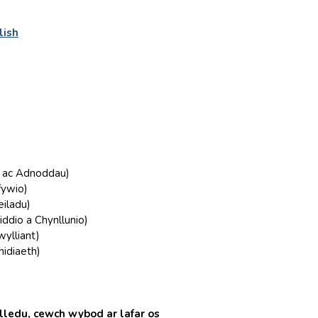
lish
d ac Adnoddau)
fywio)
iladu)
ddio a Chynllunio)
ylliant)
idiaeth)
lledu, cewch wybod ar lafar os