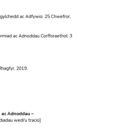
gylchedd ac Adfywio: 25 Chwefror,
ormiad ac Adnoddau Corfforaethol: 3
Rhagfyr, 2019.
d ac Adnoddau –
adau wedi'u tracio]