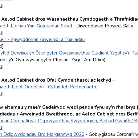
d
]
r
Aelod Cabinet dros Wasanaethau Cymdogaeth a Thrafnidia
aeth Lleihau Ynni Goleuadau Stryd
- Diweddariad Prosiect Salix.
d
]
Ceir - Egwyddorion Arweiniol a Thaliadau
.
d
]
yllid Dewisol yn Ôl ar gyfer Gwasanaethau Cludiant Ysgol sy'n Tal
ion sy'n Gymwys ar gyfer Cludiant Ysgol Am Ddim).
d
]
 Aelod Cabinet dros Ofal Cymdeithasol ac Iechyd –
eth Lleoli Oedolion - Cytundeb Partneriaeth
.
d
]
itemau y mae’r Cadeirydd wedi penderfynu sy’n rhai brys (
adau’r Arweinydd Gweithredol ac Aelod Cabinet dros Berf
adau Coronafirws, Dirprwyaethau Swyddogion, Parhad Gwaith / B
d
]
n Ddigwyddiadau Bro Morgannwg 2020
- Goblygiadau Coronafi