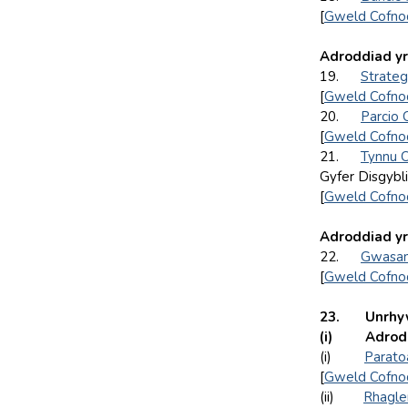
[
Gweld Cofno
Adroddiad y
19.
Strateg
[
Gweld Cofno
20.
Parcio 
[
Gweld Cofno
21.
Tynnu C
Gyfer Disgybl
[
Gweld Cofno
Adroddiad yr
22.
Gwasana
[
Gweld Cofno
23. Unrhyw e
(i) Adroddi
(i)
Parato
[
Gweld Cofno
(ii)
Rhagle