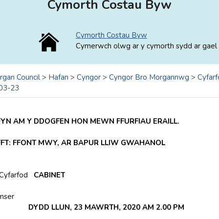
Cymorth Costau Byw
Cymorth Costau Byw
Cymerwch olwg ar y cymorth sydd ar gael 
rgan Council
>
Hafan
>
Cyngor
>
Cyngor Bro Morgannwg
>
Cyfarf
03-23
YN AM Y DDOGFEN HON MEWN FFURFIAU ERAILL.
FFT: FFONT MWY, AR BAPUR LLIW GWAHANOL
 Cyfarfod
CABINET
mser
DYDD LLUN, 23 MAWRTH, 2020 AM 2.00 PM