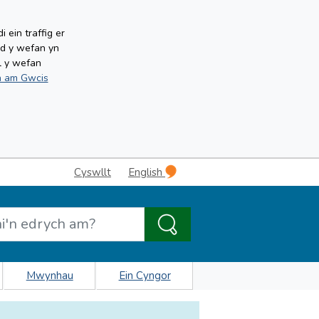
ein traffig er
ud y wefan yn
l y wefan
 am Gwcis
Cyswllt
English
Mwynhau
Ein Cyngor