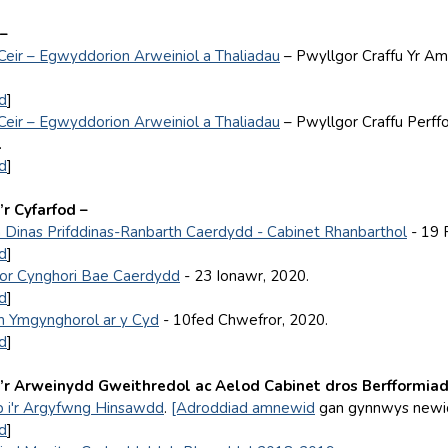
 –
Ceir – Egwyddorion Arweiniol a Thaliadau
– Pwyllgor Craffu Yr Am
d
]
Ceir – Egwyddorion Arweiniol a Thaliadau
– Pwyllgor Craffu Perff
.
d
]
r Cyfarfod –
 Dinas Prifddinas-Ranbarth Caerdydd - Cabinet Rhanbarthol
- 19 
d
]
or Cynghori Bae Caerdydd
- 23 Ionawr, 2020.
d
]
 Ymgynghorol ar y Cyd
- 10fed Chwefror, 2020.
d
]
r Arweinydd Gweithredol ac Aelod Cabinet dros Berfformia
 i'r Argyfwng Hinsawdd
.
[Adroddiad amnewid
gan gynnwys newidi
d
]