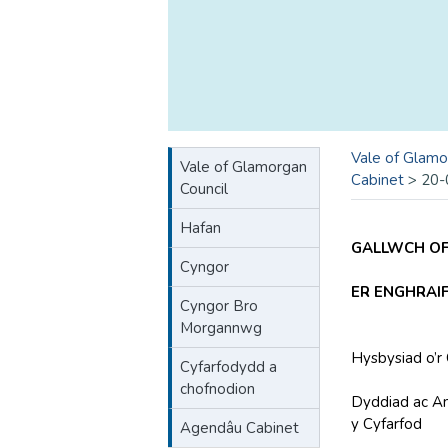
Vale of Glamo
Vale of Glamorgan
Cabinet
>
20-
Council
Hafan
GALLWCH OF
Cyngor
ER ENGHRAI
Cyngor Bro
Morgannwg
Hysbysiad o’r
Cyfarfodydd a
chofnodion
Dyddiad ac A
y Cyfarfod
Agendâu Cabinet