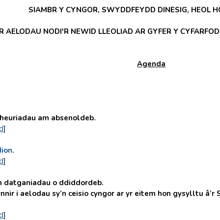
AMBR Y CYNGOR
,
SWYDDFEYDD DINESIG, HEOL HO
'R AELODAU NODI'R NEWID LLEOLIAD AR GYFER Y CYFARFO
Agenda
uriadau am absenoldeb.
d
]
dion
.
d
]
atganiadau o ddiddordeb.
nnir i aelodau sy’n ceisio cyngor ar yr eitem hon gysylltu â’
d
]