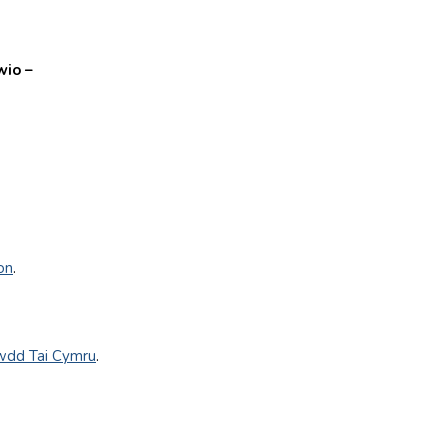
wio –
on
.
wdd Tai Cymru
.