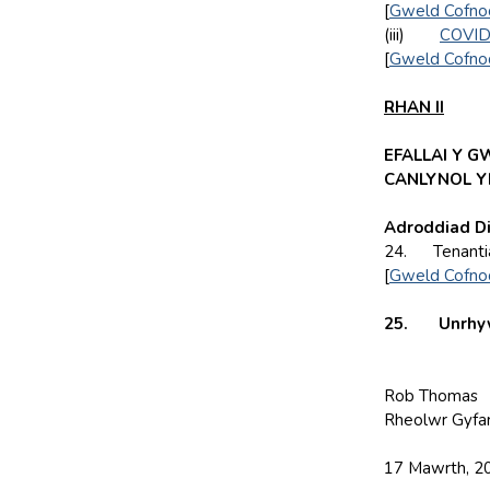
[
Gweld Cofno
(iii)
COVID 
[
Gweld Cofno
RHAN II
EFALLAI Y G
CANLYNOL Y
Adroddiad Di
24. Tenanti
[
Gweld Cofno
25. Unrhyw e
Rob Thomas
Rheolwr Gyf
17 Mawrth, 2