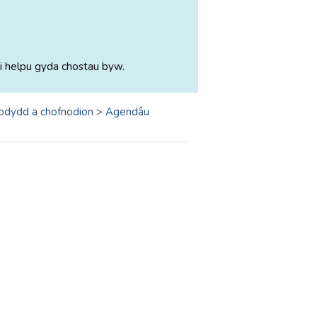
i helpu gyda chostau byw.
odydd a chofnodion
>
Agendâu