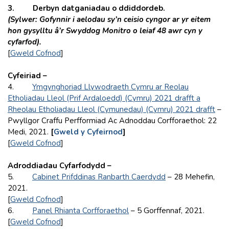
3. Derbyn datganiadau o ddiddordeb.
(Sylwer: Gofynnir i aelodau sy’n ceisio cyngor ar yr eitem
hon gysylltu â’r Swyddog Monitro o leiaf 48 awr cyn y
cyfarfod).
[
Gweld Cofnod
]
Cyfeiriad –
4.
Ymgynghoriad Llywodraeth Cymru ar Reolau
Etholiadau Lleol (Prif Ardaloedd) (Cymru) 2021 drafft a
Rheolau Etholiadau Lleol (Cymunedau) (Cymru) 2021 drafft
–
Pwyllgor Craffu Perfformiad Ac Adnoddau Corfforaethol: 22
Medi, 2021.
[
Gweld y Cyfeirnod
]
[
Gweld Cofnod
]
Adroddiadau Cyfarfodydd –
5.
Cabinet Prifddinas Ranbarth Caerdydd
– 28 Mehefin,
2021.
[
Gweld Cofnod
]
6.
Panel Rhianta Corfforaethol
– 5 Gorffennaf, 2021.
[
Gweld Cofnod
]