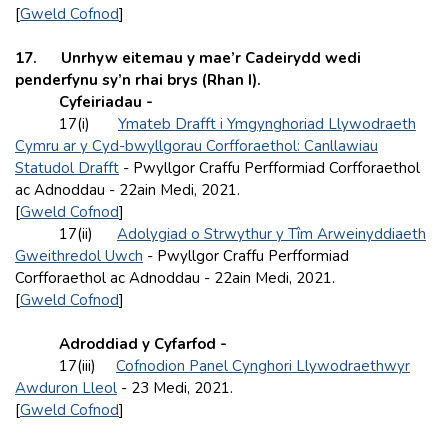
[
Gweld Cofnod
]
17. Unrhyw eitemau y mae’r Cadeirydd wedi
penderfynu sy’n rhai brys (Rhan I).
Cyfeiriadau -
17(i)
Ymateb Drafft i Ymgynghoriad Llywodraeth
Cymru ar y Cyd-bwyllgorau Corfforaethol: Canllawiau
Statudol Drafft
- Pwyllgor Craffu Perfformiad Corfforaethol
ac Adnoddau - 22ain Medi, 2021.
[
Gweld Cofnod
]
17(ii)
Adolygiad o Strwythur y Tîm Arweinyddiaeth
Gweithredol Uwch
- Pwyllgor Craffu Perfformiad
Corfforaethol ac Adnoddau - 22ain Medi, 2021.
[
Gweld Cofnod
]
Adroddiad y Cyfarfod -
17(iii)
Cofnodion Panel Cynghori Llywodraethwyr
Awduron Lleol
- 23 Medi, 2021.
[
Gweld Cofnod
]