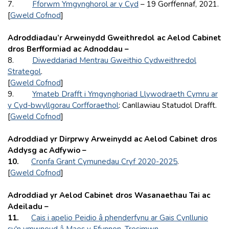
7.
Fforwm Ymgynghorol ar y Cyd
– 19 Gorffennaf, 2021.
[
Gweld Cofnod
]
Adroddiadau’r Arweinydd Gweithredol ac Aelod Cabinet
dros Berfformiad ac Adnoddau –
8.
Diweddariad Mentrau Gweithio Cydweithredol
Strategol
.
[
Gweld Cofnod
]
9.
Ymateb Drafft i Ymgynghoriad Llywodraeth Cymru ar
y Cyd-bwyllgorau Corfforaethol
: Canllawiau Statudol Drafft.
[
Gweld Cofnod
]
Adroddiad yr Dirprwy Arweinydd ac Aelod Cabinet dros
Addysg ac Adfywio –
10.
Cronfa Grant Cymunedau Cryf 2020-2025
.
[
Gweld Cofnod
]
Adroddiad yr Aelod Cabinet dros Wasanaethau Tai ac
Adeiladu –
11.
Cais i apelio Peidio â phenderfynu ar Gais Cynllunio
sy'n ymwneud â Maes y Ffynnon, Tresimwn
.