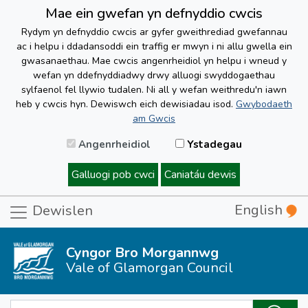
Mae ein gwefan yn defnyddio cwcis
Rydym yn defnyddio cwcis ar gyfer gweithrediad gwefannau
ac i helpu i ddadansoddi ein traffig er mwyn i ni allu gwella ein
gwasanaethau. Mae cwcis angenrheidiol yn helpu i wneud y
wefan yn ddefnyddiadwy drwy alluogi swyddogaethau
sylfaenol fel llywio tudalen. Ni all y wefan weithredu'n iawn
heb y cwcis hyn. Dewiswch eich dewisiadau isod.
Gwybodaeth
am Gwcis
Angenrheidiol
Ystadegau
Galluogi pob cwci
Caniatáu dewis
English
Dewislen
Cyngor Bro Morgannwg
Vale of Glamorgan Council