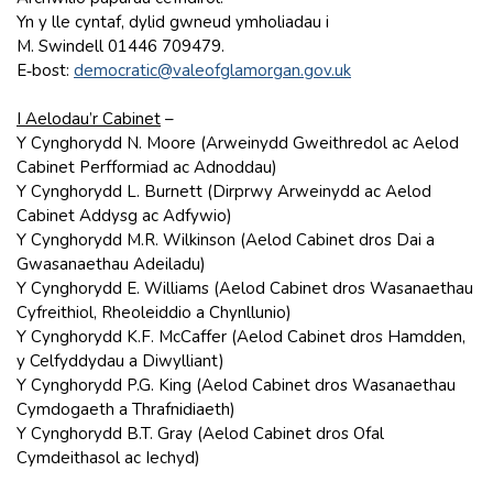
Yn y lle cyntaf, dylid gwneud ymholiadau i
M. Swindell 01446 709479.
E‑bost:
democratic@valeofglamorgan.gov.uk
I Aelodau’r Cabinet
–
Y Cynghorydd N. Moore (Arweinydd Gweithredol ac Aelod
Cabinet Perfformiad ac Adnoddau)
Y Cynghorydd L. Burnett (Dirprwy Arweinydd ac Aelod
Cabinet Addysg ac Adfywio)
Y Cynghorydd M.R. Wilkinson (Aelod Cabinet dros Dai a
Gwasanaethau Adeiladu)
Y Cynghorydd E. Williams (Aelod Cabinet dros Wasanaethau
Cyfreithiol, Rheoleiddio a Chynllunio)
Y Cynghorydd K.F. McCaffer (Aelod Cabinet dros Hamdden,
y Celfyddydau a Diwylliant)
Y Cynghorydd P.G. King (Aelod Cabinet dros Wasanaethau
Cymdogaeth a Thrafnidiaeth)
Y Cynghorydd B.T. Gray (Aelod Cabinet dros Ofal
Cymdeithasol ac Iechyd)