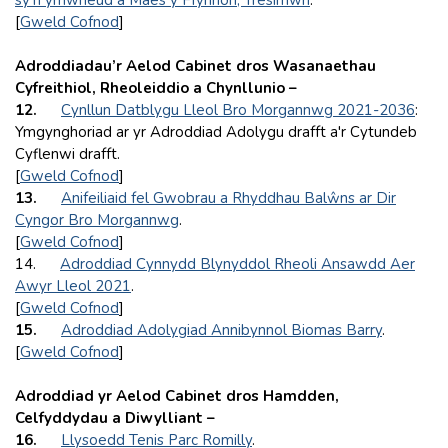
[
Gweld Cofnod
]
Adroddiadau’r Aelod Cabinet dros Wasanaethau
Cyfreithiol, Rheoleiddio a Chynllunio –
12.
Cynllun Datblygu Lleol Bro Morgannwg 2021-2036
:
Ymgynghoriad ar yr Adroddiad Adolygu drafft a'r Cytundeb
Cyflenwi drafft.
[
Gweld Cofnod
]
13.
Anifeiliaid fel Gwobrau a Rhyddhau Balŵns ar Dir
Cyngor Bro Morgannwg
.
[
Gweld Cofnod
]
14.
Adroddiad Cynnydd Blynyddol Rheoli Ansawdd Aer
Awyr Lleol 2021
.
[
Gweld Cofnod
]
15.
Adroddiad Adolygiad Annibynnol Biomas Barry
.
[
Gweld Cofnod
]
Adroddiad yr Aelod Cabinet dros Hamdden,
Celfyddydau a Diwylliant –
16.
Llysoedd Tenis Parc Romilly
.