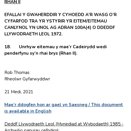
RHAN II
EFALLAI Y GWAHERDDIR Y CYHOEDD A'R WASG O’R
CYFARFOD TRA YR YSTYRIR YR EITEM/EITEMAU
CANLYNOL YN UNOL AG ADRAN 100A(4) O DDEDDF
LLYWODRAETH LEOL 1972.
18. Unrhyw eitemau y mae’r Cadeirydd wedi
penderfynu sy’n rhai brys (Rhan II).
Rob Thomas
Rheolwr Gyfarwyddwr
21 Medi, 2021
Mae’r ddogfen hon ar gael yn Saesneg / This document
is available in English
Deddf Llywodraeth Leol (Mynediad at Wybodaeth) 1985 -
Archwilio papurau cefndirol: