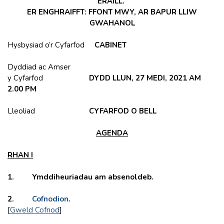
ERAILL.
ER ENGHRAIFFT: FFONT MWY, AR BAPUR LLIW
GWAHANOL
Hysbysiad o’r Cyfarfod
CABINET
Dyddiad ac Amser
y Cyfarfod
DYDD LLUN, 27 MEDI, 2021 AM
2.00 PM
Lleoliad
CYFARFOD O BELL
AGENDA
RHAN I
1. Ymddiheuriadau am absenoldeb.
2.
Cofnodion
.
[
Gweld Cofnod
]