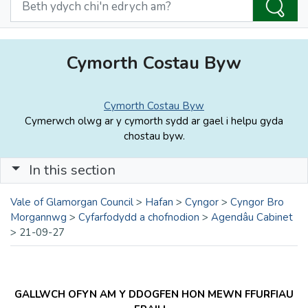
Cymorth Costau Byw
Cymorth Costau Byw
Cymerwch olwg ar y cymorth sydd ar gael i helpu gyda
chostau byw.
In this section
Vale of Glamorgan Council
>
Hafan
>
Cyngor
>
Cyngor Bro
Morgannwg
>
Cyfarfodydd a chofnodion
>
Agendâu Cabinet
>
21-09-27
GALLWCH OFYN AM Y DDOGFEN HON MEWN FFURFIAU