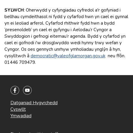
SYLWCH
: Oherwydd y cyfyngiadau cyfredol a'r gofyniad i
bellhau cymdeithasol ni fydd y cyfarfod hwn yn cael ei gynnal
yn ei leoliad arferol. Cyfarfod rhithwir fydd hwn a bydd
‘presenoldeb’ yn cael ei gyfyngu i Aelodau’r Cyngor a
Swyddogion i gefnogi eitemau’r agenda. Bydd y cyfarfod yn
cael ei gofnodi i'w drosglwyddo wedi hynny trwy wefan y
Cyngor. Os oes gennych unrhyw ymholiadau ynglŷn â hyn,
cysylltwch â
democratic@valeofglamorgan.gov.uk
neu ffôn.
01446 709479.
Datganiad Hygyrchedd
Cyswllt
Ymwadiad