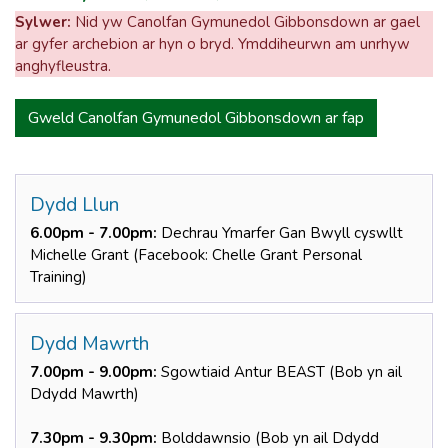
Sylwer:
Nid yw Canolfan Gymunedol Gibbonsdown ar gael
ar gyfer archebion ar hyn o bryd. Ymddiheurwn am unrhyw
anghyfleustra.
Gweld Canolfan Gymunedol Gibbonsdown ar fap
Dydd Llun
6.00pm - 7.00pm:
Dechrau Ymarfer Gan Bwyll cyswllt
Michelle Grant (Facebook: Chelle Grant Personal
Training)
Dydd Mawrth
7.00pm - 9.00pm:
Sgowtiaid Antur BEAST (Bob yn ail
Ddydd Mawrth)
7.30pm - 9.30pm:
Bolddawnsio (Bob yn ail Ddydd