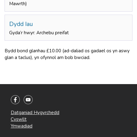
Mawrth)
Dydd Iau
Gyda’r hwyr: Archebu preifat
Bydd bond glanhau £10.00 (ad-daliad os gadael os yn aswy
glan a taclus), yn ofynnol am bob bwciad.
Datganiad Hygyrchedd
Cyswllt
Ymwadiad