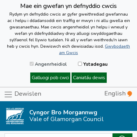
Mae ein gwefan yn defnyddio cwcis
Rydym yn defnyddio cwcis ar gyfer gweithrediad gwefannau
ac i helpu i ddadansoddi ein traffig er mwyn i ni allu gwella ein
gwasanaethau. Mae cwcis angenrheidiol yn helpu i wneud y
wefan yn ddefnyddiadwy drwy alluogi swyddogaethau
sylfaenol fel llywio tudalen. Ni all y wefan weithredu'n iawn
heb y cwcis hyn. Dewiswch eich dewisiadau isod.
Gwybodaeth
am Gwcis
Angenrheidiol
Ystadegau
Galluogi pob cwci
Caniatáu dewis
English
Dewislen
Cyngor Bro Morgannwg
Vale of Glamorgan Council