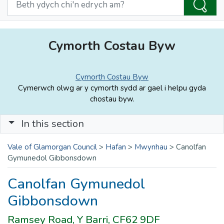
Cymorth Costau Byw
Cymorth Costau Byw
Cymerwch olwg ar y cymorth sydd ar gael i helpu gyda
chostau byw.
In this section
Vale of Glamorgan Council
>
Hafan
>
Mwynhau
>
Canolfan
Gymunedol Gibbonsdown
Canolfan Gymunedol
Gibbonsdown
Ramsey Road, Y Barri, CF62 9DF