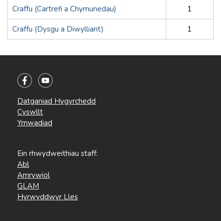
Craffu (Cartrefi a Chymunedau)
1
Craffu (Dysgu a Diwylliant)
1
Datganiad Hygyrchedd
Cyswllt
Ymwadiad
Ein rhwydweithiau staff:
Abl
Amrywiol
GLAM
Hyrwyddwyr Lles