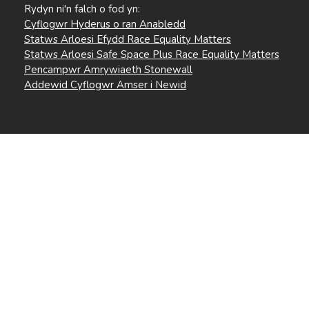
Rydyn ni'n falch o fod yn:
Cyflogwr Hyderus o ran Anabledd
Statws Arloesi Efydd Race Equality Matters
Statws Arloesi Safe Space Plus Race Equality Matters
Pencampwr Amrywiaeth Stonewall
Addewid Cyflogwr Amser i Newid