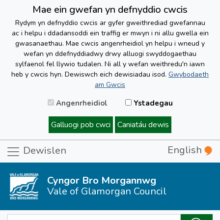
Mae ein gwefan yn defnyddio cwcis
Rydym yn defnyddio cwcis ar gyfer gweithrediad gwefannau
ac i helpu i ddadansoddi ein traffig er mwyn i ni allu gwella ein
gwasanaethau. Mae cwcis angenrheidiol yn helpu i wneud y
wefan yn ddefnyddiadwy drwy alluogi swyddogaethau
sylfaenol fel llywio tudalen. Ni all y wefan weithredu'n iawn
heb y cwcis hyn. Dewiswch eich dewisiadau isod.
Gwybodaeth
am Gwcis
Angenrheidiol
Ystadegau
Galluogi pob cwci
Caniatáu dewis
English
Dewislen
Cyngor Bro Morgannwg
Vale of Glamorgan Council