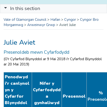
In this section
Vale of Glamorgan Council
>
Hafan
>
Cyngor
>
Cyngor Bro
Morgannwg
>
Arweinwyr Grwp
>
Aviet Julie
Julie Aviet
Presenoldeb mewn Cyfarfodydd
(O'r Cyfarfod Blynyddol ar 9 Mai 2018 i'r Cyfarfod Blynyddol
ar 20 Mai 2019)
Penodwyd
i'r canlynol
Nifer y
yn y
Cyfarfodydd
%
Cyfarfor
a
Presennol
Presenol
Blynyddol
gynhaliwyd