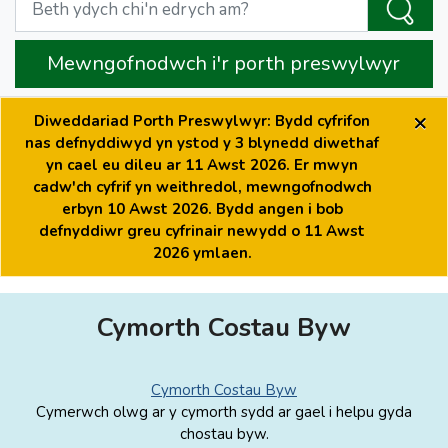
Mewngofnodwch i'r porth preswylwyr
×
Diweddariad Porth Preswylwyr: Bydd cyfrifon
nas defnyddiwyd yn ystod y 3 blynedd diwethaf
yn cael eu dileu ar 11 Awst 2026. Er mwyn
cadw'ch cyfrif yn weithredol, mewngofnodwch
erbyn 10 Awst 2026. Bydd angen i bob
defnyddiwr greu cyfrinair newydd o 11 Awst
2026 ymlaen.
Cymorth Costau Byw
Cymorth Costau Byw
Cymerwch olwg ar y cymorth sydd ar gael i helpu gyda
chostau byw.