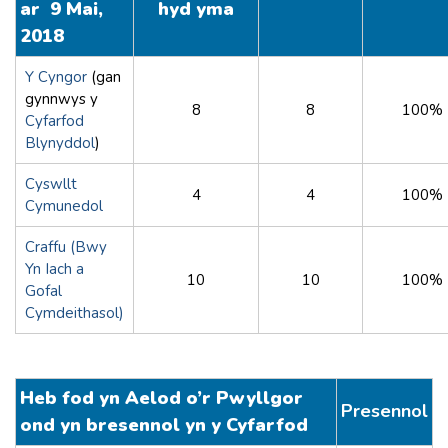
ar 9 Mai,
hyd yma
2018
Y Cyngor
(gan
gynnwys y
8
8
100%
Cyfarfod
Blynyddol
)
Cyswllt
4
4
100%
Cymunedol
Craffu (Bwy
Yn Iach a
10
10
100%
Gofal
Cymdeithasol)
Heb fod yn Aelod o’r Pwyllgor
Presennol
ond yn bresennol yn y Cyfarfod