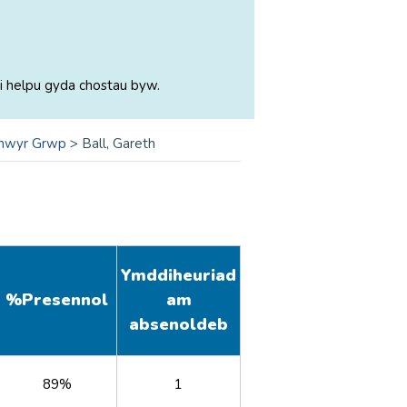
i helpu gyda chostau byw.
nwyr Grwp
>
Ball, Gareth
Ymddiheuriad
%
Presennol
am
absenoldeb
89%
1