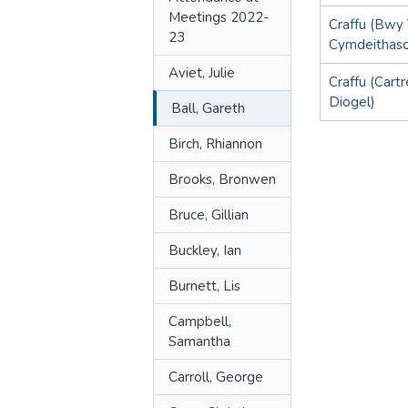
Meetings 2022-
Craffu (Bwy 
23
Cymdeithaso
Aviet, Julie
Craffu (Cart
Diogel)
Ball, Gareth
Birch, Rhiannon
Brooks, Bronwen
Bruce, Gillian
Buckley, Ian
Burnett, Lis
Campbell,
Samantha
Carroll, George