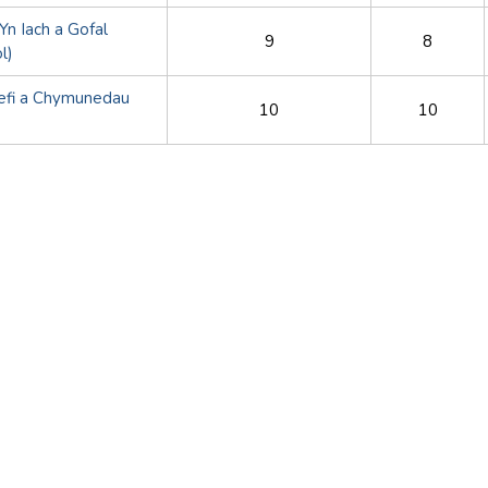
Yn Iach a Gofal
9
8
l)
refi a Chymunedau
10
10