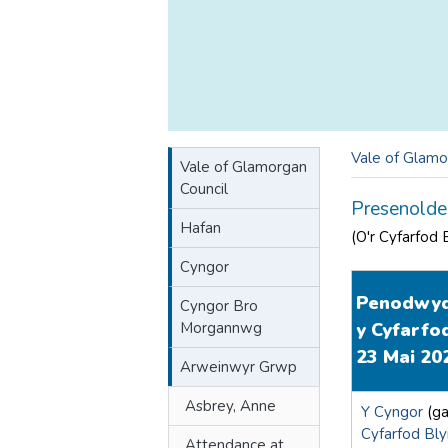
Vale of Glamo
Vale of Glamorgan
Council
Presenold
Hafan
(O'r Cyfarfod 
Cyngor
Penodwyd 
Cyngor Bro
Morgannwg
y Cyfarfo
23 Mai 20
Arweinwyr Grwp
Asbrey, Anne
Y Cyngor
(ga
Cyfarfod Bl
Attendance at