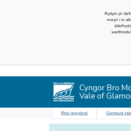
Rydym yn defn
mwyn i ni al
ddefnydd
weithredu
Cyngor Bro M
Vale of Glamo
Rhoi gwybod
Gwneud cai