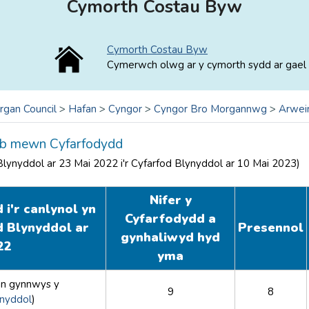
Cymorth Costau Byw
Cymorth Costau Byw
Cymerwch olwg ar y cymorth sydd ar gael 
rgan Council
>
Hafan
>
Cyngor
>
Cyngor Bro Morgannwg
>
Arwei
eb mewn Cyfarfodydd
Blynyddol ar 23 Mai 2022 i'r Cyfarfod Blynyddol ar 10 Mai 2023)
Nifer y
i'r canlynol yn
Cyfarfodydd a
d Blynyddol ar
Presennol
gynhaliwyd hyd
22
yma
n gynnwys y
9
8
ynyddol
)