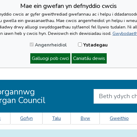
Mae ein gwefan yn defnyddio cwcis
yddio cwcis ar gyfer gweithrediad gwefannau ac i helpu i ddadansoddi 
lu gwella ein gwasanaethau. Mae cwcis angenrheidiol yn helpu i wne
iadwy drwy alluogi swyddogaethau sylfaenol fel llywio tudalen. Ni al
'n iawn heb y cwcis hyn. Dewiswch eich dewisiadau isod.
Gwybodaeth
Angenrheidiol
Ystadegau
Galluogi pob cwci
Caniatáu dewis
organnwg
rgan Council
s
Gofyn
Talu
Byw
Gweithio