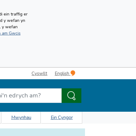
ein traffig er
ud y wefan yn
l y wefan
 am Gwcis
Cyswllt
English
Mwynhau
Ein Cyngor