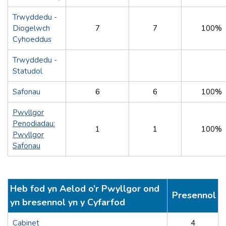
Trwyddedu -
Diogelwch
7
7
100%
Cyhoeddus
Trwyddedu -
Statudol
Safonau
6
6
100%
Pwyllgor
Penodiadau:
1
1
100%
Pwyllgor
Safonau
Heb fod yn Aelod o’r Pwyllgor ond
Presennol
yn bresennol yn y Cyfarfod
Cabinet
4