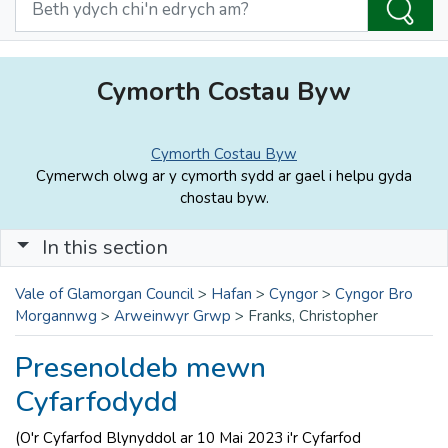
Cymorth Costau Byw
Cymorth Costau Byw
Cymerwch olwg ar y cymorth sydd ar gael i helpu gyda
chostau byw.
In this section
Vale of Glamorgan Council
>
Hafan
>
Cyngor
>
Cyngor Bro
Morgannwg
>
Arweinwyr Grwp
>
Franks, Christopher
Presenoldeb mewn
Cyfarfodydd
(O'r Cyfarfod Blynyddol ar 10 Mai 2023 i'r Cyfarfod