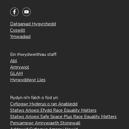
Datganiad Hygyrchedd
Cyswllt
Ymwadiad
Ein rhwydweithiau staff:
Abl
Amrywiol
GLAM
Hyrwyddwyr Lles
Rydyn ni'n falch o fod yn:
Cyflogwr Hyderus o ran Anabledd
Statws Arloesi Efydd Race Equality Matters
Statws Arloesi Safe Space Plus Race Equality Matters
Pencampwr Amrywiaeth Stonewall