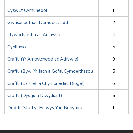
Cyswllt Cymunedol
1
Gwasanaethau Democrataidd
2
Llywodraethu ac Archwilio
4
Cynllunio
5
Craffu (Yr Amgylchedd ac Adfywio)
9
Craffu (Byw Yn Iach a Gofal Cymdeithasol)
5
Craffu (Cartrefi a Chymunedau Diogel)
6
Craffu (Dysgu a Diwylliant)
5
Deddf Ystad yr Eglwys Yng Nghymru
1