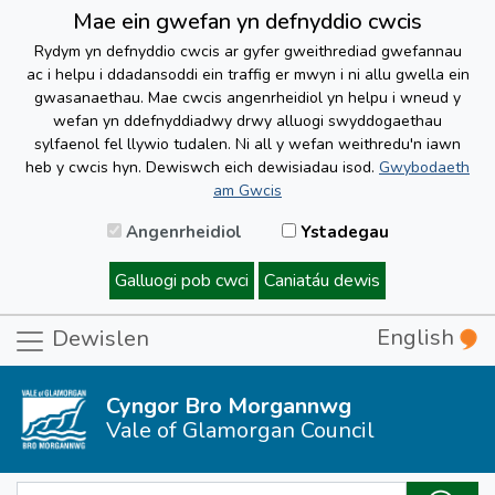
Mae ein gwefan yn defnyddio cwcis
Rydym yn defnyddio cwcis ar gyfer gweithrediad gwefannau
ac i helpu i ddadansoddi ein traffig er mwyn i ni allu gwella ein
gwasanaethau. Mae cwcis angenrheidiol yn helpu i wneud y
wefan yn ddefnyddiadwy drwy alluogi swyddogaethau
sylfaenol fel llywio tudalen. Ni all y wefan weithredu'n iawn
heb y cwcis hyn. Dewiswch eich dewisiadau isod.
Gwybodaeth
am Gwcis
Angenrheidiol
Ystadegau
Galluogi pob cwci
Caniatáu dewis
English
Dewislen
Cyngor Bro Morgannwg
Vale of Glamorgan Council