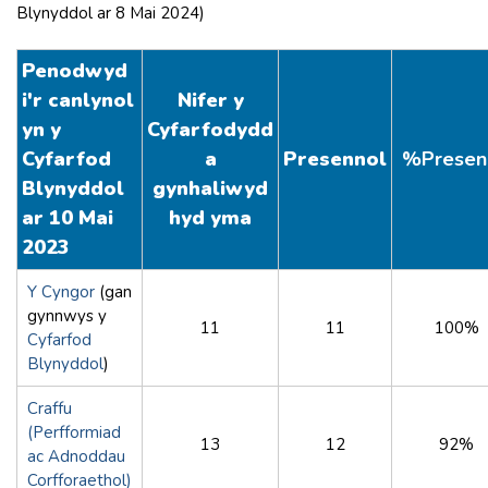
Blynyddol ar 8 Mai 2024)
Penodwyd
i'r canlynol
Nifer y
yn y
Cyfarfodydd
Cyfarfod
a
Presennol
%Presen
Blynyddol
gynhaliwyd
ar 10 Mai
hyd yma
2023
Y Cyngor
(gan
gynnwys y
11
11
100%
Cyfarfod
Blynyddol
)
Craffu
(Perfformiad
13
12
92%
ac Adnoddau
Corfforaethol)