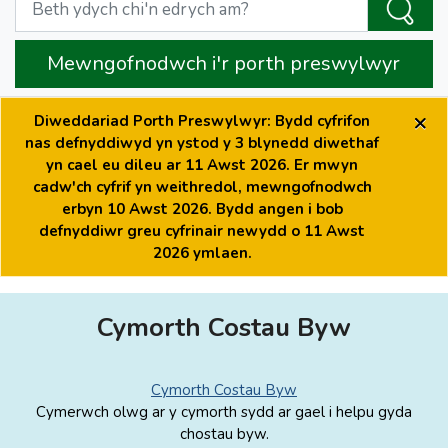
Mewngofnodwch i'r porth preswylwyr
×
Diweddariad Porth Preswylwyr: Bydd cyfrifon
nas defnyddiwyd yn ystod y 3 blynedd diwethaf
yn cael eu dileu ar 11 Awst 2026. Er mwyn
cadw'ch cyfrif yn weithredol, mewngofnodwch
erbyn 10 Awst 2026. Bydd angen i bob
defnyddiwr greu cyfrinair newydd o 11 Awst
2026 ymlaen.
Cymorth Costau Byw
Cymorth Costau Byw
Cymerwch olwg ar y cymorth sydd ar gael i helpu gyda
chostau byw.