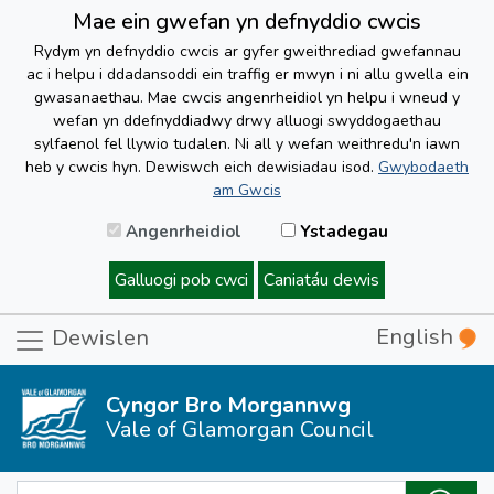
Mae ein gwefan yn defnyddio cwcis
Rydym yn defnyddio cwcis ar gyfer gweithrediad gwefannau
ac i helpu i ddadansoddi ein traffig er mwyn i ni allu gwella ein
gwasanaethau. Mae cwcis angenrheidiol yn helpu i wneud y
wefan yn ddefnyddiadwy drwy alluogi swyddogaethau
sylfaenol fel llywio tudalen. Ni all y wefan weithredu'n iawn
heb y cwcis hyn. Dewiswch eich dewisiadau isod.
Gwybodaeth
am Gwcis
Angenrheidiol
Ystadegau
Galluogi pob cwci
Caniatáu dewis
English
Dewislen
Cyngor Bro Morgannwg
Vale of Glamorgan Council