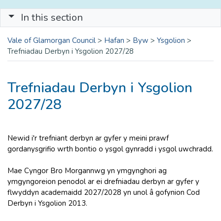
In this section
Vale of Glamorgan Council
>
Hafan
>
Byw
>
Ysgolion
>
Trefniadau Derbyn i Ysgolion 2027/28
Trefniadau Derbyn i Ysgolion
2027/28
Newid i'r trefniant derbyn ar gyfer y meini prawf
gordanysgrifio wrth bontio o ysgol gynradd i ysgol uwchradd.
Mae Cyngor Bro Morgannwg yn ymgynghori ag
ymgyngoreion penodol ar ei drefniadau derbyn ar gyfer y
flwyddyn academaidd 2027/2028 yn unol â gofynion Cod
Derbyn i Ysgolion 2013.