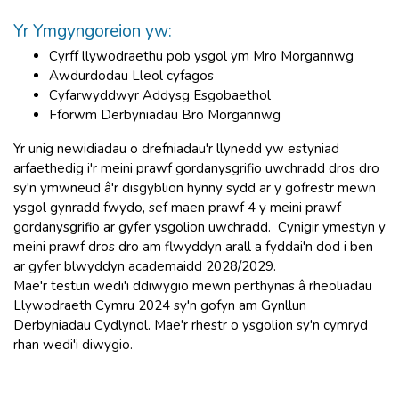
Yr Ymgyngoreion yw:
Cyrff llywodraethu pob ysgol ym Mro Morgannwg
Awdurdodau Lleol cyfagos
Cyfarwyddwyr Addysg Esgobaethol
Fforwm Derbyniadau Bro Morgannwg
Yr unig newidiadau o drefniadau'r llynedd yw estyniad
arfaethedig i'r meini prawf gordanysgrifio uwchradd dros dro
sy'n ymwneud â'r disgyblion hynny sydd ar y gofrestr mewn
ysgol gynradd fwydo, sef maen prawf 4 y meini prawf
gordanysgrifio ar gyfer ysgolion uwchradd. Cynigir ymestyn y
meini prawf dros dro am flwyddyn arall a fyddai'n dod i ben
ar gyfer blwyddyn academaidd 2028/2029.
Mae'r testun wedi'i ddiwygio mewn perthynas â rheoliadau
Llywodraeth Cymru 2024 sy'n gofyn am Gynllun
Derbyniadau Cydlynol. Mae'r rhestr o ysgolion sy'n cymryd
rhan wedi'i diwygio.