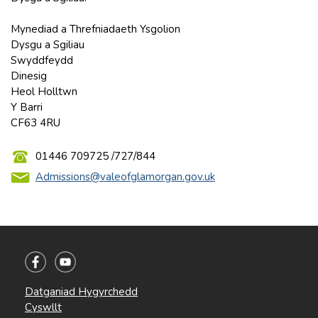
Mynediad a Threfniadaeth Ysgolion
Dysgu a Sgiliau
Swyddfeydd
Dinesig
Heol Holltwn
Y Barri
CF63 4RU
01446 709725 /727/844
Admissions@valeofglamorgan.gov.uk
Datganiad Hygyrchedd
Cyswllt