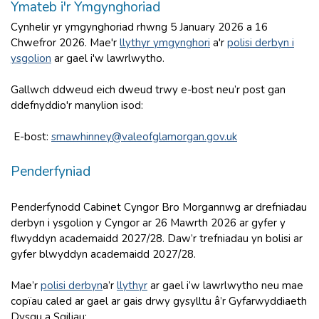
Ymateb i'r Ymgynghoriad
Cynhelir yr ymgynghoriad rhwng 5 January 2026 a 16
Chwefror 2026. Mae'r
llythyr ymgynghori
a'r
polisi derbyn i
ysgolion
ar gael i'w lawrlwytho.
Gallwch ddweud eich dweud trwy e-bost neu’r post gan
ddefnyddio'r manylion isod:
E-bost:
smawhinney@valeofglamorgan.gov.uk
Penderfyniad
Penderfynodd Cabinet Cyngor Bro Morgannwg ar drefniadau
derbyn i ysgolion y Cyngor ar 26 Mawrth 2026 ar gyfer y
flwyddyn academaidd 2027/28. Daw’r trefniadau yn bolisi ar
gyfer blwyddyn academaidd 2027/28.
Mae’r
polisi derbyn
a’r
llythyr
ar gael i’w lawrlwytho neu mae
copïau caled ar gael ar gais drwy gysylltu â’r Gyfarwyddiaeth
Dysgu a Sgiliau: