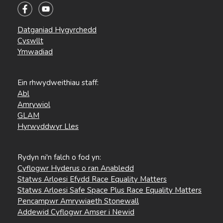
Datganiad Hygyrchedd
Cyswllt
Ymwadiad
Ein rhwydweithiau staff:
Abl
Amrywiol
GLAM
Hyrwyddwyr Lles
Rydyn ni'n falch o fod yn:
Cyflogwr Hyderus o ran Anabledd
Statws Arloesi Efydd Race Equality Matters
Statws Arloesi Safe Space Plus Race Equality Matters
Pencampwr Amrywiaeth Stonewall
Addewid Cyflogwr Amser i Newid