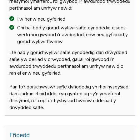
rhesymol ymarferol, roi gwybod i'r awdurdod trwyddedu
perthnasol am unrhyw newid:
I’w henw neu gyfeiriad
Oni bai bod y goruchwyliwr safle dynodedig eisoes
wedi rhoi gwybod i’r awdurdod, enw neu gyfeiriad y
goruchwyliwr hwnnw
Lle nad y goruchwyliwr safle dynodedig dan drwydded
safle yw deiliad y drwydded, gallai roi gwybod i’r
awdurdod trwyddedu perthnasol am unrhyw newid o
ran ei enw neu gyfeiriad.
Pan fo’r goruchwyliwr safle dynodedig yn rhoi hysbysiad
dan isadran, rhaid iddo, cyn gynted ag sy’n ymarferol
rhesymol, roi copi o’r hysbysiad hwnnw i ddeiliad y
drwydded safle.
Ffioedd