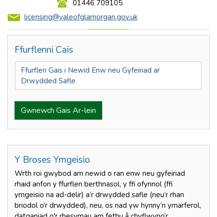
01446 709105
licensing@valeofglamorgan.gov.uk
Ffurflenni Cais
Ffurflen Gais i Newid Enw neu Gyfeiriad ar
Drwydded Safle
Gwnewch Gais Ar-lein
Y Broses Ymgeisio
Wrth roi gwybod am newid o ran enw neu gyfeiriad
rhaid anfon y ffurflen berthnasol, y ffi ofynnol (ffi
ymgeisio na ad-delir) a’r drwydded safle (neu’r rhan
briodol o’r drwydded), neu, os nad yw hynny’n ymarferol,
datganiad o'r rhesymau am fethu â chyflwyno’r