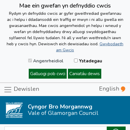
Mae ein gwefan yn defnyddio cwcis
Rydym yn defnyddio cwcis ar gyfer gweithrediad gwefannau
ac i helpu i ddadansoddi ein traffig er mwyn i ni allu gwella ein
gwasanaethau. Mae cwcis angenrheidiol yn helpu i wneud y
wefan yn ddefnyddiadwy drwy alluogi swyddogaethau
sylfaenol fel llywio tudalen. Ni all y wefan weithredu'n iawn
heb y cwcis hyn. Dewiswch eich dewisiadau isod.
Gwybodaeth
am Gwcis
Angenrheidiol
Ystadegau
Galluogi pob cwci
Caniatáu dewis
English
Dewislen
Cyngor Bro Morgannwg
Vale of Glamorgan Council