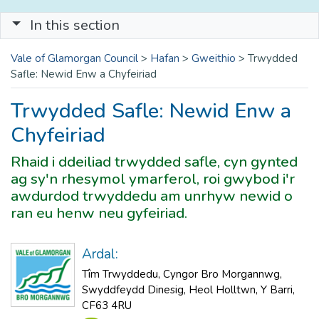
In this section
Vale of Glamorgan Council
>
Hafan
>
Gweithio
>
Trwydded
Safle: Newid Enw a Chyfeiriad
Trwydded Safle: Newid Enw a
Chyfeiriad
Rhaid i ddeiliad trwydded safle, cyn gynted
ag sy'n rhesymol ymarferol, roi gwybod i'r
awdurdod trwyddedu am unrhyw newid o
ran eu henw neu gyfeiriad.
Ardal:
Tîm Trwyddedu, Cyngor Bro Morgannwg,
Swyddfeydd Dinesig, Heol Holltwn, Y Barri,
CF63 4RU