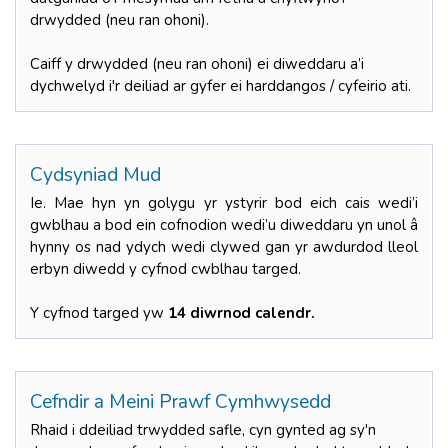
drwydded (neu ran ohoni).
Caiff y drwydded (neu ran ohoni) ei diweddaru a’i
dychwelyd i'r deiliad ar gyfer ei harddangos / cyfeirio ati.
Cydsyniad Mud
Ie. Mae hyn yn golygu yr ystyrir bod eich cais wedi’i
gwblhau a bod ein cofnodion wedi’u diweddaru yn unol â
hynny os nad ydych wedi clywed gan yr awdurdod lleol
erbyn diwedd y cyfnod cwblhau targed.
Y cyfnod targed yw
14 diwrnod calendr.
Cefndir a Meini Prawf Cymhwysedd
Rhaid i ddeiliad trwydded safle, cyn gynted ag sy'n