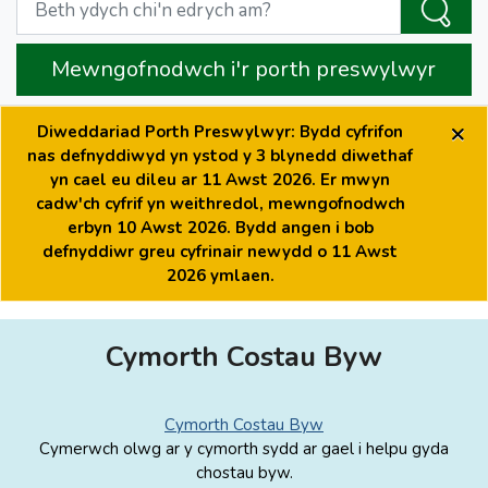
Mewngofnodwch i'r porth preswylwyr
×
Diweddariad Porth Preswylwyr: Bydd cyfrifon
nas defnyddiwyd yn ystod y 3 blynedd diwethaf
yn cael eu dileu ar 11 Awst 2026. Er mwyn
cadw'ch cyfrif yn weithredol, mewngofnodwch
erbyn 10 Awst 2026. Bydd angen i bob
defnyddiwr greu cyfrinair newydd o 11 Awst
2026 ymlaen.
Cymorth Costau Byw
Cymorth Costau Byw
Cymerwch olwg ar y cymorth sydd ar gael i helpu gyda
chostau byw.