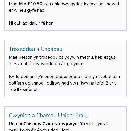
Mae ffi o
£10.50
sy’n daladwy gyda’r hysbysiad i newid
enw neu gyfeiriad.
Ni ellir ad-dalu'r ffi hon.
Troseddau a Chosbau
Mae person yn troseddu os ydyw'n methu, heb esgus
rhesymol, â chydymffurfio â’r gofynion.
Bydd person sy’n euog o drosedd o’r fath yn atebol dan
gollfarn ddiannod i ddirwy nad yw’n fwy na lefel 2 ar y
raddfa safonol.
Cwynion a Chamau Unioni Eraill
Unioni Cais nas Cymeradwywyd:
Yn y lle cyntaf
cysylltwch â’r Awdurdod Lleol.