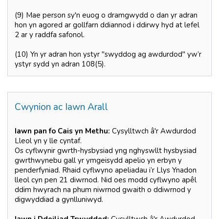
(9) Mae person sy'n euog o dramgwydd o dan yr adran
hon yn agored ar gollfarn ddiannod i ddirwy hyd at lefel
2 ar y raddfa safonol.
(10) Yn yr adran hon ystyr "swyddog ag awdurdod" yw’r
ystyr sydd yn adran 108(5).
Cwynion ac Iawn Arall
Iawn pan fo Cais yn Methu:
Cysylltwch â'r Awdurdod
Lleol yn y lle cyntaf.
Os cyflwynir gwrth-hysbysiad yng nghyswllt hysbysiad
gwrthwynebu gall yr ymgeisydd apelio yn erbyn y
penderfyniad. Rhaid cyflwyno apeliadau i’r Llys Ynadon
lleol cyn pen 21 diwrnod. Nid oes modd cyflwyno apêl
ddim hwyrach na phum niwrnod gwaith o ddiwrnod y
digwyddiad a gynlluniwyd.
Iawn i Ddeiliad Trwydded:
Cysylltwch â'r Awdurdod