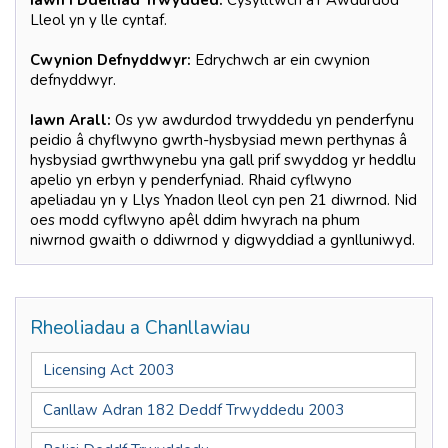
Lleol yn y lle cyntaf.
Cwynion Defnyddwyr:
Edrychwch ar ein cwynion
defnyddwyr.
Iawn Arall:
Os yw awdurdod trwyddedu yn penderfynu
peidio â chyflwyno gwrth-hysbysiad mewn perthynas â
hysbysiad gwrthwynebu yna gall prif swyddog yr heddlu
apelio yn erbyn y penderfyniad. Rhaid cyflwyno
apeliadau yn y Llys Ynadon lleol cyn pen 21 diwrnod. Nid
oes modd cyflwyno apêl ddim hwyrach na phum
niwrnod gwaith o ddiwrnod y digwyddiad a gynlluniwyd.
Rheoliadau a Chanllawiau
Licensing Act 2003
Canllaw Adran 182 Deddf Trwyddedu 2003