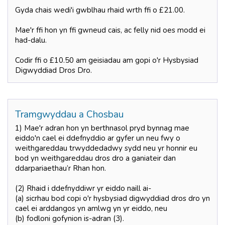
Gyda chais wedi'i gwblhau rhaid wrth ffi o £21.00.
Mae'r ffi hon yn ffi gwneud cais, ac felly nid oes modd ei
had-dalu.
Codir ffi o £10.50 am geisiadau am gopi o'r Hysbysiad
Digwyddiad Dros Dro.
Tramgwyddau a Chosbau
1) Mae'r adran hon yn berthnasol pryd bynnag mae
eiddo'n cael ei ddefnyddio ar gyfer un neu fwy o
weithgareddau trwyddedadwy sydd neu yr honnir eu
bod yn weithgareddau dros dro a ganiateir dan
ddarpariaethau’r Rhan hon.
(2) Rhaid i ddefnyddiwr yr eiddo naill ai-
(a) sicrhau bod copi o'r hysbysiad digwyddiad dros dro yn
cael ei arddangos yn amlwg yn yr eiddo, neu
(b) fodloni gofynion is-adran (3).