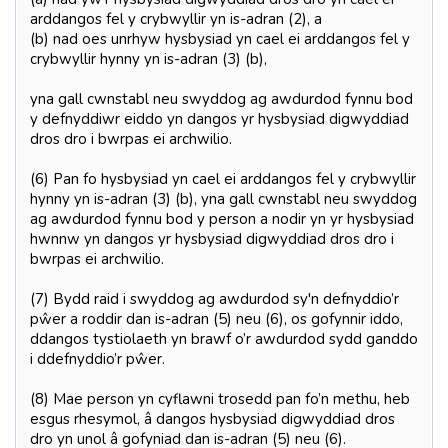
arddangos fel y crybwyllir yn is-adran (2), a
(b) nad oes unrhyw hysbysiad yn cael ei arddangos fel y
crybwyllir hynny yn is-adran (3) (b),
yna gall cwnstabl neu swyddog ag awdurdod fynnu bod
y defnyddiwr eiddo yn dangos yr hysbysiad digwyddiad
dros dro i bwrpas ei archwilio.
(6) Pan fo hysbysiad yn cael ei arddangos fel y crybwyllir
hynny yn is-adran (3) (b), yna gall cwnstabl neu swyddog
ag awdurdod fynnu bod y person a nodir yn yr hysbysiad
hwnnw yn dangos yr hysbysiad digwyddiad dros dro i
bwrpas ei archwilio.
(7) Bydd raid i swyddog ag awdurdod sy'n defnyddio’r
pŵer a roddir dan is-adran (5) neu (6), os gofynnir iddo,
ddangos tystiolaeth yn brawf o’r awdurdod sydd ganddo
i ddefnyddio’r pŵer.
(8) Mae person yn cyflawni trosedd pan fo’n methu, heb
esgus rhesymol, â dangos hysbysiad digwyddiad dros
dro yn unol â gofyniad dan is-adran (5) neu (6).