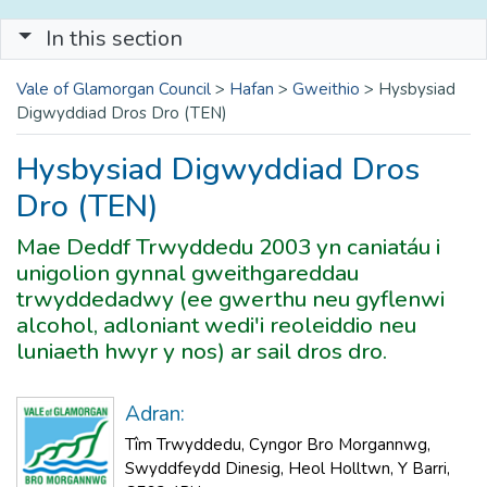
In this section
Vale of Glamorgan Council
>
Hafan
>
Gweithio
>
Hysbysiad
Digwyddiad Dros Dro (TEN)
Hysbysiad Digwyddiad Dros
Dro (TEN)
Mae Deddf Trwyddedu 2003 yn caniatáu i
unigolion gynnal gweithgareddau
trwyddedadwy (ee gwerthu neu gyflenwi
alcohol, adloniant wedi'i reoleiddio neu
luniaeth hwyr y nos) ar sail dros dro.
Adran:
Tîm Trwyddedu, Cyngor Bro Morgannwg,
Swyddfeydd Dinesig, Heol Holltwn, Y Barri,