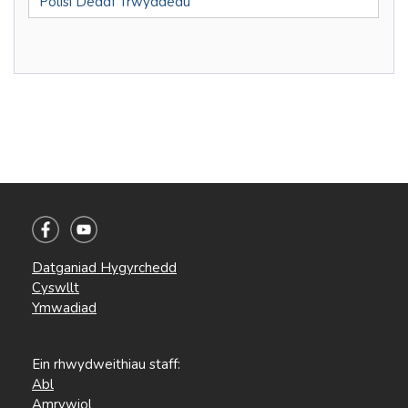
Polisi Deddf Trwyddedu
Datganiad Hygyrchedd
Cyswllt
Ymwadiad
Ein rhwydweithiau staff:
Abl
Amrywiol