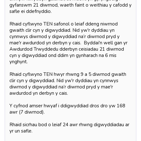
gyfanswm 21 diwrnod, waeth faint o weithiau y cafodd y
safle ei ddefnyddio.
Rhaid cyflwyno TEN safonol o leiaf ddeng niwrnod
gwaith clir cyn y digwyddiad. Nid yw'r dyddiau yn
cynnwys diwrnod y digwyddiad na’r diwrnod pryd y
mae'r awdurdod yn derbyn y cais. Byddai'n well gan yr
Awdurdod Trwyddedu dderbyn ceisiadau 21 diwrnod
cyn y digwyddiad ond ddim yn gynharach na 6 mis
ynghynt.
Rhaid cyflwyno TEN hwyr rhwng 9 a 5 diwrnod gwaith
clir cyn y digwyddiad. Nid yw'r dyddiau yn cynnwys
diwrnod y digwyddiad na’r diwrnod pryd y mae'r
awdurdod yn derbyn y cais.
Y cyfnod amser hwyaf i ddigwyddiad dros dro yw 168
awr (7 diwrnod).
Rhaid sicrhau bod o leiaf 24 awr rhwng digwyddiadau ar
yr un safle.