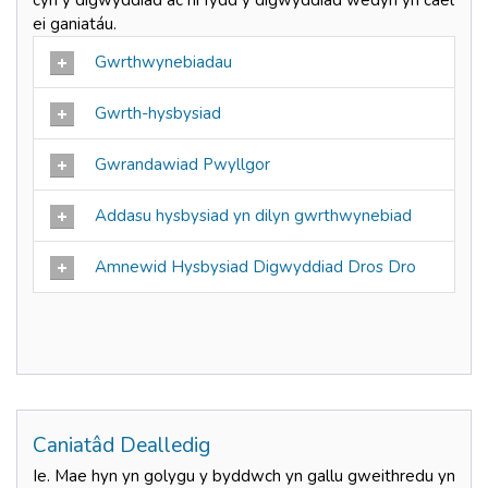
ei ganiatáu.
Gwrthwynebiadau
Gwrth-hysbysiad
Gwrandawiad Pwyllgor
Addasu hysbysiad yn dilyn gwrthwynebiad
Amnewid Hysbysiad Digwyddiad Dros Dro
Caniatâd Dealledig
Ie. Mae hyn yn golygu y byddwch yn gallu gweithredu yn