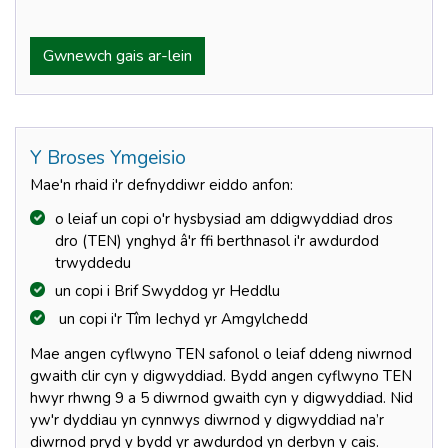
Gwnewch gais ar-lein
Y Broses Ymgeisio
Mae'n rhaid i'r defnyddiwr eiddo anfon:
o leiaf un copi o'r hysbysiad am ddigwyddiad dros
dro (TEN) ynghyd â'r ffi berthnasol i'r awdurdod
trwyddedu
un copi i Brif Swyddog yr Heddlu
un copi i'r Tîm Iechyd yr Amgylchedd
Mae angen cyflwyno TEN safonol o leiaf ddeng niwrnod
gwaith clir cyn y digwyddiad. Bydd angen cyflwyno TEN
hwyr rhwng 9 a 5 diwrnod gwaith cyn y digwyddiad. Nid
yw'r dyddiau yn cynnwys diwrnod y digwyddiad na’r
diwrnod pryd y bydd yr awdurdod yn derbyn y cais.