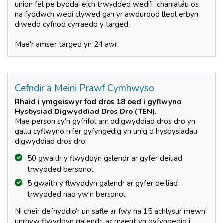
union fel pe byddai eich trwydded wedi’i chaniatáu os
na fyddwch wedi clywed gan yr awdurdod lleol erbyn
diwedd cyfnod cyrraedd y targed.
Mae'r amser targed yn 24 awr.
Cefndir a Meini Prawf Cymhwyso
Rhaid i ymgeiswyr fod dros 18 oed i gyflwyno
Hysbysiad Digwyddiad Dros Dro (TEN).
Mae person sy'n gyfrifol am ddigwyddiad dros dro yn
gallu cyflwyno nifer gyfyngedig yn unig o hysbysiadau
digwyddiad dros dro:
50 gwaith y flwyddyn galendr ar gyfer deiliad
trwydded bersonol
5 gwaith y flwyddyn galendr ar gyfer deiliad
trwydded nad yw'n bersonol
Ni cheir defnyddio’r un safle ar fwy na 15 achlysur mewn
unrhyw flwyddyn galendr, ac maent yn gyfyngedig i