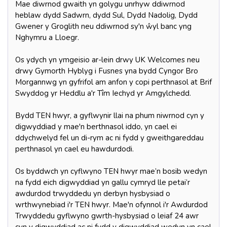
Mae diwrnod gwaith yn golygu unrhyw ddiwrnod
heblaw dydd Sadwrn, dydd Sul, Dydd Nadolig, Dydd
Gwener y Groglith neu ddiwrnod sy'n ŵyl banc yng
Nghymru a Lloegr.
Os ydych yn ymgeisio ar-lein drwy UK Welcomes neu
drwy Gymorth Hyblyg i Fusnes yna bydd Cyngor Bro
Morgannwg yn gyfrifol am anfon y copi perthnasol at Brif
Swyddog yr Heddlu a'r Tîm Iechyd yr Amgylchedd.
Bydd TEN hwyr, a gyflwynir llai na phum niwrnod cyn y
digwyddiad y mae'n berthnasol iddo, yn cael ei
ddychwelyd fel un di-rym ac ni fydd y gweithgareddau
perthnasol yn cael eu hawdurdodi.
Os byddwch yn cyflwyno TEN hwyr mae’n bosib wedyn
na fydd eich digwyddiad yn gallu cymryd lle petai’r
awdurdod trwyddedu yn derbyn hysbysiad o
wrthwynebiad i'r TEN hwyr. Mae'n ofynnol i'r Awdurdod
Trwyddedu gyflwyno gwrth-hysbysiad o leiaf 24 awr
cyn y digwyddiad ac ni fydd y digwyddiad wedyn yn cael