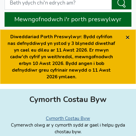
Mewngofnodwch i'r porth preswylwyr
×
Diweddariad Porth Preswylwyr: Bydd cyfrifon
nas defnyddiwyd yn ystod y 3 blynedd diwethaf
yn cael eu dileu ar 11 Awst 2026. Er mwyn
cadw'ch cyfrif yn weithredol, mewngofnodwch
erbyn 10 Awst 2026. Bydd angen i bob
defnyddiwr greu cyfrinair newydd o 11 Awst
2026 ymlaen.
Cymorth Costau Byw
Cymorth Costau Byw
Cymerwch olwg ar y cymorth sydd ar gael i helpu gyda
chostau byw.