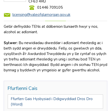
CF63 4RU
01446 709105
licensing@valeofglamorgan.gov.uk
Gellir defnyddio TENs at ddibenion lluniaeth hwyr y nos,
alcohol ac adloniant.
Sylwer:
Bu newidiadau diweddar i adloniant rheoledig ac i
beth sydd angen ei drwyddedu. Felly, os gwelwch yn dda,
cysylltwch â'r Awdurdod Trwyddedu yn y lle cyntaf os ydych
yn trefnu adloniant rheoledig yn unig i sicrhau bod TEN yn
berthnasol i’ch digwyddiad. Bydd angen i chi sicrhau TEN pryd
bynnag y byddwch yn ymgeisio ar gyfer gwerthu alcohol.
Ffurflenni Cais
Ffurflen Gais Hysbysiad i Ddigwyddiad Dros Dro
(Word)