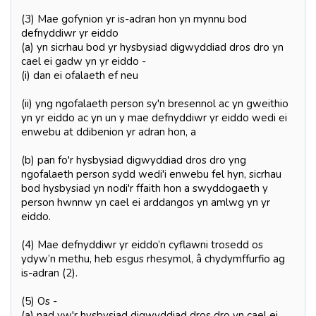
(3) Mae gofynion yr is-adran hon yn mynnu bod
defnyddiwr yr eiddo
(a) yn sicrhau bod yr hysbysiad digwyddiad dros dro yn
cael ei gadw yn yr eiddo -
(i) dan ei ofalaeth ef neu
(ii) yng ngofalaeth person sy'n bresennol ac yn gweithio
yn yr eiddo ac yn un y mae defnyddiwr yr eiddo wedi ei
enwebu at ddibenion yr adran hon, a
(b) pan fo'r hysbysiad digwyddiad dros dro yng
ngofalaeth person sydd wedi'i enwebu fel hyn, sicrhau
bod hysbysiad yn nodi'r ffaith hon a swyddogaeth y
person hwnnw yn cael ei arddangos yn amlwg yn yr
eiddo.
(4) Mae defnyddiwr yr eiddo’n cyflawni trosedd os
ydyw’n methu, heb esgus rhesymol, â chydymffurfio ag
is-adran (2).
(5) Os -
(a) nad yw'r hysbysiad digwyddiad dros dro yn cael ei