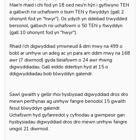
Mae'n rhaid i chi fod yn 18 oed neu'n hŷn i gyflwyno TEN
a gallwch roi uchafswm o bum TEN y flwyddyn (gall 2
ohonynt fod yn "hwyr"). Os ydych yn ddeiliad trwydded
bersonol, gallwch roi uchafswm o 50 TEN y flwyddyn
(gall 10 ohonynt fod yn "hwyr").
Rhaid i'ch digwyddiad ymwneud â dim mwy na 499 o
bobl ar unrhyw un adeg ac yn para am ddim mwy na 168
awr (7 diwrnod) gyda lleiafswm o 24 awr rhwng
digwyddiadau. Gall eiddo dderbyn hyd at 15 o
ddigwyddiadau bob blwyddyn galendr.
Sawl gwaith y gellir rhoi hysbysiad digwyddiad dros dro
mewn perthynas ag unrhyw fangre benodol 15 gwaith
fesul blwyddyn galendr.
Uchafswm hyd gyfanredol y cyfnodau a gwmpesir gan
hysbysiadau digwyddiad dros dro mewn unrhyw fangre
unigol 21 diwrnod.