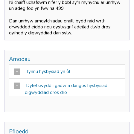
Ni chaiff uchafswm nifer y bobl sy'n mynychu ar unrhyw
un adeg fod yn fwy na 499.
Dan unrhyw amgylchiadau eraill, bydd raid wrth
drwydded eiddo neu dystysgrif adeilad clwb dros
gyfnod y digwyddiad dan sylw.
Amodau
Tynnu hysbysiad yn ôl
Dyletswydd i gadw a dangos hysbysiad
digwyddiad dros dro
Ffioedd