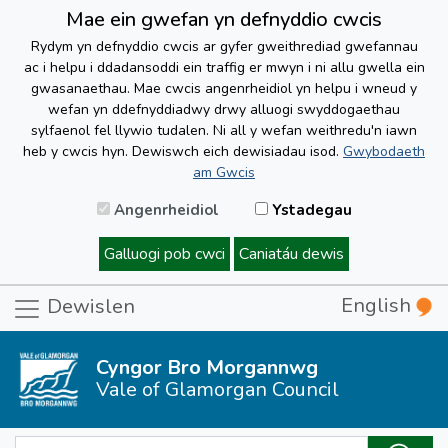
Mae ein gwefan yn defnyddio cwcis
Rydym yn defnyddio cwcis ar gyfer gweithrediad gwefannau
ac i helpu i ddadansoddi ein traffig er mwyn i ni allu gwella ein
gwasanaethau. Mae cwcis angenrheidiol yn helpu i wneud y
wefan yn ddefnyddiadwy drwy alluogi swyddogaethau
sylfaenol fel llywio tudalen. Ni all y wefan weithredu'n iawn
heb y cwcis hyn. Dewiswch eich dewisiadau isod.
Gwybodaeth
am Gwcis
Angenrheidiol
Ystadegau
Galluogi pob cwci
Caniatáu dewis
English
Dewislen
Cyngor Bro Morgannwg
Vale of Glamorgan Council