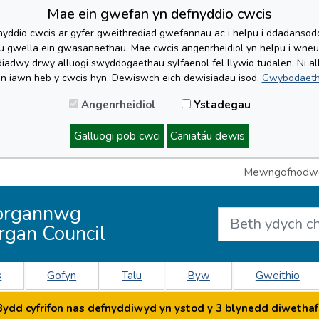
Mae ein gwefan yn defnyddio cwcis
yddio cwcis ar gyfer gweithrediad gwefannau ac i helpu i ddadansoddi 
lu gwella ein gwasanaethau. Mae cwcis angenrheidiol yn helpu i wne
iadwy drwy alluogi swyddogaethau sylfaenol fel llywio tudalen. Ni al
'n iawn heb y cwcis hyn. Dewiswch eich dewisiadau isod.
Gwybodaeth
Angenrheidiol
Ystadegau
Galluogi pob cwci
Caniatáu dewis
Mewngofnodwch
organnwg
rgan Council
s
Gofyn
Talu
Byw
Gweithio
dd cyfrifon nas defnyddiwyd yn ystod y 3 blynedd diwethaf 