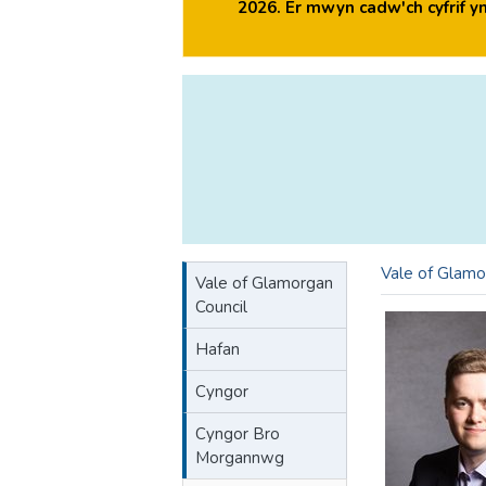
2026. Er mwyn cadw'ch cyfrif 
Vale of Glamo
Vale of Glamorgan
Council
Hafan
Cyngor
Cyngor Bro
Morgannwg