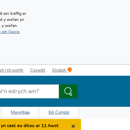
ein traffig er
ud y wefan yn
l y wefan
 am Gwcis
 i'ch porth
Cyswllt
English
Mwynhau
Ein Cyngor
×
yn cael eu dileu ar 11 Awst