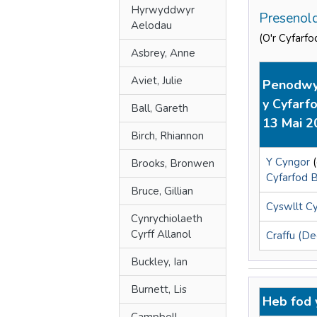
Hyrwyddwyr
Presenol
Aelodau
(O'r Cyfarf
Asbrey, Anne
Aviet, Julie
Penodwyd
y Cyfarf
Ball, Gareth
13 Mai 2
Birch, Rhiannon
Y Cyngor
(
Brooks, Bronwen
Cyfarfod 
Bruce, Gillian
Cyswllt C
Cynrychiolaeth
Cyrff Allanol
Craffu (De
Buckley, Ian
Burnett, Lis
Heb fod 