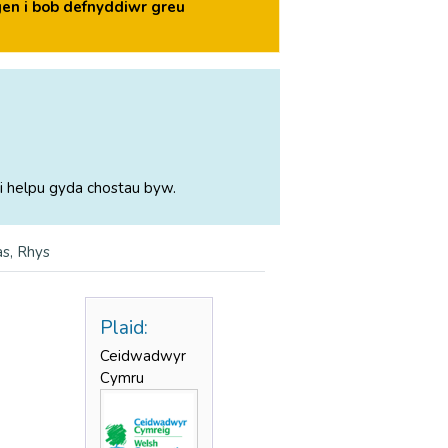
en i bob defnyddiwr greu
i helpu gyda chostau byw.
s, Rhys
Plaid:
Ceidwadwyr
Cymru