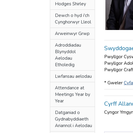
Hodges Shirley
Dewch o hyd i'ch
Cynghorwyr Lleol
Arweinwyr Grwp
Adroddiadau
Swyddogae
Blynyddol
Pwyllgor Cys
Aelodau
Pwyllgor Adol
Etholedig
Pwyllgor Craf
Lwfansau aelodau
* Gweler
Cyfa
Attendance at
Meetings Year by
Year
Cyrff Allan
Cyngor Ymgyn
Datganiad o
Gydnabyddiaeth
Ariannol i Aelodau