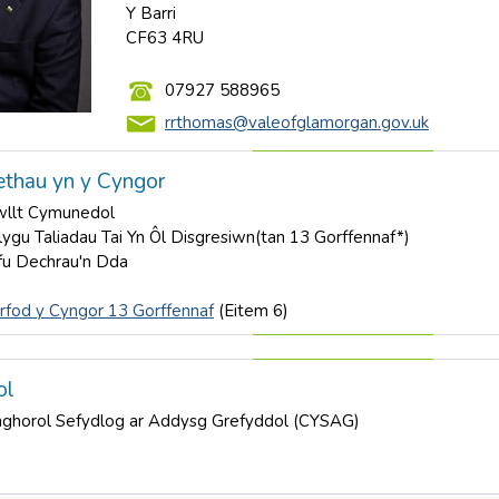
Y Barri
CF63 4RU
07927 588965
rrthomas@valeofglamorgan.gov.uk
thau yn y Cyngor
wllt Cymunedol
ygu Taliadau Tai Yn Ôl Disgresiwn(tan 13 Gorffennaf*)
fu Dechrau'n Dda
rfod y Cyngor 13 Gorffennaf
(Eitem 6)
ol
ghorol Sefydlog ar Addysg Grefyddol (CYSAG)