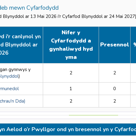
deb mewn Cyfarfodydd
od Blynyddol ar 13 Mai 2026 i'r Cyfarfod Blynyddol ar 24 Mai 2027
Nifer y
 i'r canlynol yn
Cyfarfodydd a
od Blynyddol ar
Presennol
gynhaliwyd hyd
026
yma
gan gynnwys y
2
2
Blynyddol
)
ymunedol
1
0
chrau'n Dda)
2
2
yn Aelod o’r Pwyllgor ond yn bresennol yn y Cyfarf