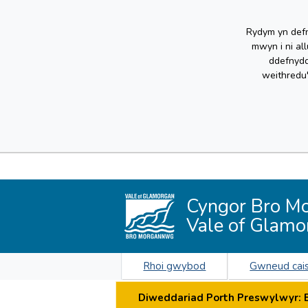
Rydym yn defn
mwyn i ni al
ddefnydd
weithredu
Cyngor Bro M
Vale of Glamo
Rhoi gwybod
Gwneud cai
Diweddariad Porth Preswylwyr: By