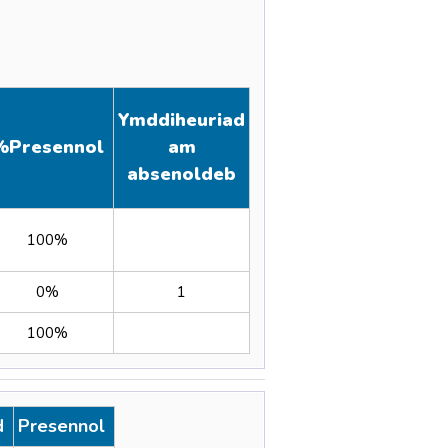
)
Ymddiheuriad
%
Presennol
am
absenoldeb
100%
0%
1
100%
od
Presennol