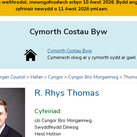
yn weithredol, mewngofnodwch erbyn 10 Awst 2026. Bydd ang
cyfrinair newydd o 11 Awst 2026 ymlaen.
Cymorth Costau Byw
Cymorth Costau Byw
Cymerwch olwg ar y cymorth sydd ar gael 
rgan Council
>
Hafan
>
Cyngor
>
Cyngor Bro Morgannwg
>
Thoma
R. Rhys Thomas
Cyfeiriad:
c/o Cyngor Bro Morgannwg
Swyddfeydd Dinesig
Heol Holton