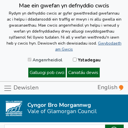
Mae ein gwefan yn defnyddio cwcis
Rydym yn defnyddio cwcis ar gyfer gweithrediad gwefannau
ac i helpu i ddadansoddi ein traffig er mwyn i ni allu gwella ein
gwasanaethau. Mae cwcis angenrheidiol yn helpu i wneud y
wefan yn ddefnyddiadwy drwy alluogi swyddogaethau
sylfaenol fel llywio tudalen. Ni all y wefan weithredu'n iawn
heb y cwcis hyn. Dewiswch eich dewisiadau isod.
Gwybodaeth
am Gwcis
Angenrheidiol
Ystadegau
Galluogi pob cwci
Caniatáu dewis
English
Dewislen
Cyngor Bro Morgannwg
Vale of Glamorgan Council