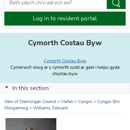
Log in to resident portal
Cymorth Costau Byw
Cymorth Costau Byw
Cymerwch olwg ar y cymorth sydd ar gael i helpu gyda
chostau byw.
In this section
Vale of Glamorgan Council
>
Hafan
>
Cyngor
>
Cyngor Bro
Morgannwg
>
Williams, Edward