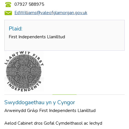
07927 588975
EdWilliams@valeofglamorgan.gov.uk
Plaid:
First Independents Llanilltud
Swyddogaethau yn y Cyngor
Arweinydd Grŵp First Independents Llanilltud
Aelod Cabinet dros Gofal Cymdeithasol ac Iechyd