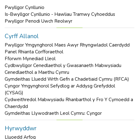
Pwyllgor Cynllunio
Is-Bwyllgor Cynllunio - Hawliau Tramwy Cyhoeddus
Pwyllgor Penodi Uwch Reolwyr
Cyrff Allanol
Pwyllgor Ymgynghorol Maes Awyr Rhyngwladol Caerdydd
Panel Rhianta Corfforaethol
Fforwm Mynediad Lleol
Cydbwyllgor Cenedlaethol y Gwasanaeth Mabwysiadu
Cenedlaethol a Maethu Cymru
Gymdeithas Lluedd Wrth Gefn a Chadetiaid Cymru (RFCA)
Cyngor Ymgynghorol Sefydlog ar Addysg Grefyddol
(CYSAG)
Cydweithredol Mabwysiadu Rhanbarthol y Fro Y Cymoedd a
Chaerdydd
Gymdeithas Llywodraeth Leol Cymru: Cyngor
Hyrwyddwr
Lluoedd Arfog