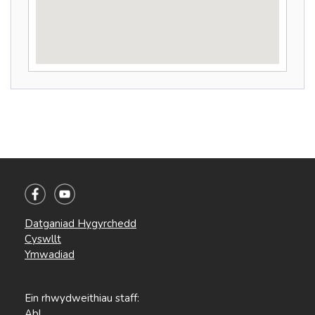
Datganiad Hygyrchedd
Cyswllt
Ymwadiad
Ein rhwydweithiau staff:
Abl