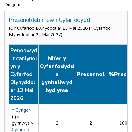
Diogelu
Presenoldeb mewn Cyfarfodydd
(O'r Cyfarfod Blynyddol ar 13 Mai 2026 i'r Cyfarfod
Blynyddol ar 24 Mai 2027)
Penodwyd
i'r canlynol
Nifer y
yn y
Cyfarfodydd
Cyfarfod
a
Presennol
%
Prese
Blynyddol
gynhaliwyd
ar 13 Mai
hyd yma
2026
Y Cyngor
(gan
gynnwys y
2
2
100%
Cyfarfod