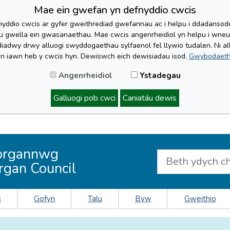
Mae ein gwefan yn defnyddio cwcis
yddio cwcis ar gyfer gweithrediad gwefannau ac i helpu i ddadansoddi 
lu gwella ein gwasanaethau. Mae cwcis angenrheidiol yn helpu i wne
iadwy drwy alluogi swyddogaethau sylfaenol fel llywio tudalen. Ni al
'n iawn heb y cwcis hyn. Dewiswch eich dewisiadau isod.
Gwybodaeth
Angenrheidiol
Ystadegau
Galluogi pob cwci
Caniatáu dewis
organnwg
rgan Council
s
Gofyn
Talu
Byw
Gweithio