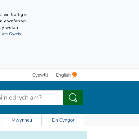
ein traffig er
ud y wefan yn
l y wefan
 am Gwcis
Cyswllt
English
Mwynhau
Ein Cyngor