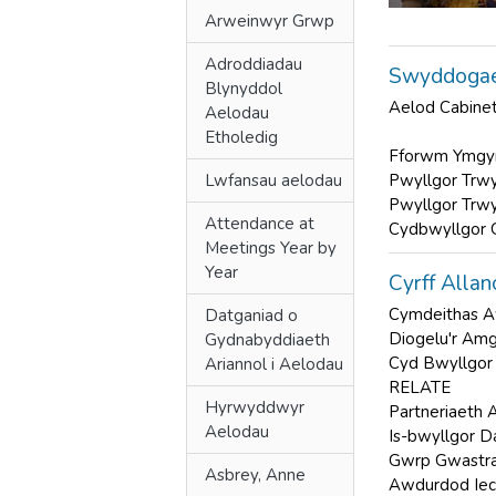
Arweinwyr Grwp
Adroddiadau
Swyddogae
Blynyddol
Aelod Cabinet
Aelodau
Etholedig
Fforwm Ymgyn
Lwfansau aelodau
Pwyllgor Trw
Pwyllgor Trw
Attendance at
Cydbwyllgor 
Meetings Year by
Year
Cyrff Allan
Cymdeithas A
Datganiad o
Diogelu'r Am
Gydnabyddiaeth
Cyd Bwyllgor
Ariannol i Aelodau
RELATE
Hyrwyddwyr
Partneriaeth 
Aelodau
Is-bwyllgor D
Gwrp Gwastra
Asbrey, Anne
Awdurdod Iec