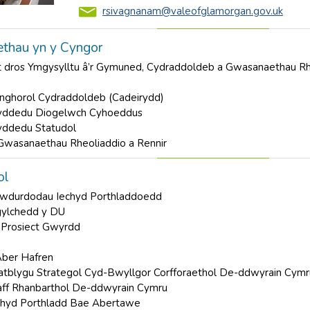
rsivagnanam@valeofglamorgan.gov.uk
thau yn y Cyngor
 dros Ymgysylltu â’r Gymuned, Cydraddoldeb a Gwasanaethau Rh
ghorol Cydraddoldeb (Cadeirydd)
yddedu Diogelwch Cyhoeddus
yddedu Statudol
Gwasanaethau Rheoliaddio a Rennir
ol
wdurdodau Iechyd Porthladdoedd
gylchedd y DU
 Prosiect Gwyrdd
Aber Hafren
atblygu Strategol Cyd-Bwyllgor Corfforaethol De-ddwyrain Cymr
ff Rhanbarthol De-ddwyrain Cymru
hyd Porthladd Bae Abertawe