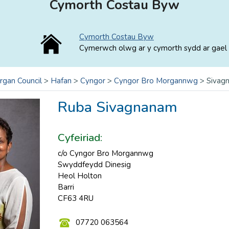
Cymorth Costau Byw
Cymorth Costau Byw
Cymerwch olwg ar y cymorth sydd ar gael 
rgan Council
>
Hafan
>
Cyngor
>
Cyngor Bro Morgannwg
>
Sivag
Ruba Sivagnanam
Cyfeiriad:
c/o Cyngor Bro Morgannwg
Swyddfeydd Dinesig
Heol Holton
Barri
CF63 4RU
07720 063564