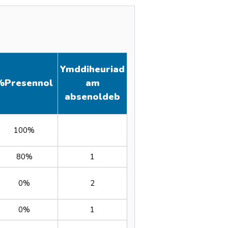
)
Ymddiheuriad
%
Presennol
am
absenoldeb
100%
80%
1
0%
2
0%
1