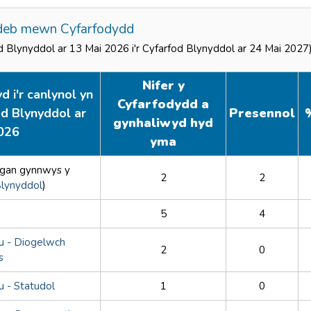
deb mewn Cyfarfodydd
od Blynyddol ar 13 Mai 2026 i'r Cyfarfod Blynyddol ar 24 Mai 2027
Nifer y
 i'r canlynol yn
Cyfarfodydd a
od Blynyddol ar
Presennol
gynhaliwyd hyd
026
yma
gan gynnwys y
2
2
Blynyddol
)
5
4
 - Diogelwch
2
0
s
 - Statudol
1
0