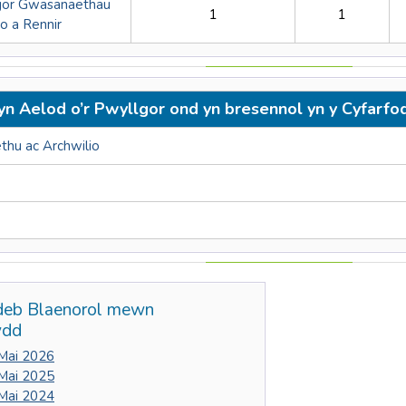
gor Gwasanaethau
1
1
o a Rennir
yn Aelod o’r Pwyllgor ond yn bresennol yn y Cyfarf
thu ac Archwilio
deb Blaenorol mewn
ydd
 Mai 2026
 Mai 2025
 Mai 2024