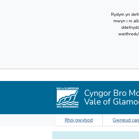
Rydym yn defn
mwyn i ni al
ddefnydd
weithredu
Cyngor Bro M
Vale of Glamo
Rhoi gwybod
Gwneud cai