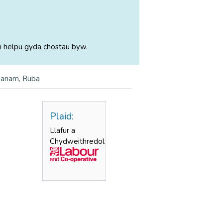
i helpu gyda chostau byw.
nanam, Ruba
Plaid:
Llafur a
Chydweithredol