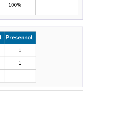
100%
od
Presennol
1
1