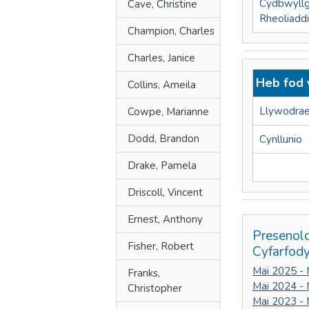
Cydbwyll
Cave, Christine
Rheoliaddi
Champion, Charles
Charles, Janice
Heb fod 
Collins, Ameila
Llywodrae
Cowpe, Marianne
Dodd, Brandon
Cynllunio
Drake, Pamela
Driscoll, Vincent
Ernest, Anthony
Presenol
Fisher, Robert
Cyfarfod
Mai 2025 -
Franks,
Mai 2024 -
Christopher
Mai 2023 -