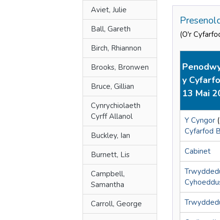
Aviet, Julie
Presenol
Ball, Gareth
(O'r Cyfarf
Birch, Rhiannon
Penodwyd
Brooks, Bronwen
y Cyfarf
Bruce, Gillian
13 Mai 2
Cynrychiolaeth
Cyrff Allanol
Y Cyngor
(
Cyfarfod 
Buckley, Ian
Cabinet
Burnett, Lis
Trwyddedu
Campbell,
Cyhoeddu
Samantha
Trwyddedu
Carroll, George