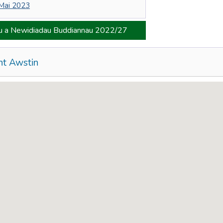
 Mai 2023
ru a Newidiadau Buddiannau 2022/27
nt Awstin